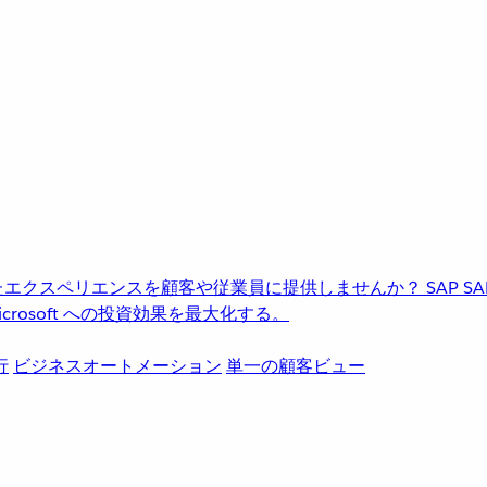
進化したエクスペリエンスを顧客や従業員に提供しませんか？
SAP
S
rosoft への投資効果を最大化する。
行
ビジネスオートメーション
単一の顧客ビュー