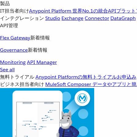
製品
IT担当者向け
Anypoint Platform
世界No.1の統合APIプラッ
インテグレーション
Studio
Exchange
Connector
DataGraph
API管理
Flex Gateway
新着情報
Governance
新着情報
Monitoring
API Manager
See all
無料トライアル
Anypoint Platformの無料トライアルお申込み
ビジネス担当者向け
MuleSoft Composer
データやアプリと簡