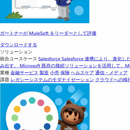
ガートナーが MuleSoft をリーダーとして評価
ダウンロードする
ソリューション
統合ユースケース
Salesforce
Salesforce 連携により、
み出す。
Microsoft
既存の接続ソリューションを活用して、Mic
業種
金融サービス
製造
小売
保険
ヘルスケア
通信・メディア
課題
レガシーシステムのモダナイゼーション
クラウドへの移