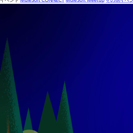
イベント
MuleSoft CONNECT
MuleSoft Meetup
その他イベ