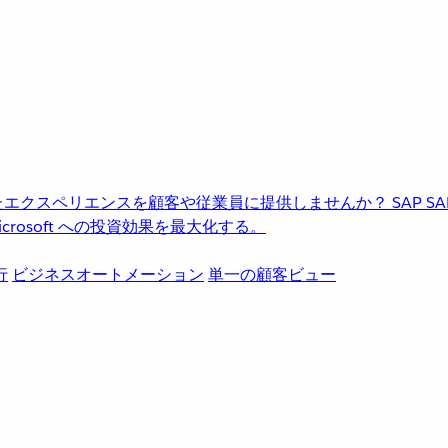
進化したエクスペリエンスを顧客や従業員に提供しませんか？
SAP
S
rosoft への投資効果を最大化する。
行
ビジネスオートメーション
単一の顧客ビュー