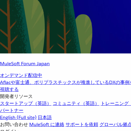
MuleSoft Forum Japan
オンデマンド配信中
Aflacや富士通、ポリプラスチックスが推進しているDXの事
視聴する
開発者リソース
スタートアップ（英語）
コミュニティ（英語）
トレーニング
パートナー
English
(Full site)
日本語
お問い合わせ
MuleSoft に連絡
サポートを依頼
グローバル拠