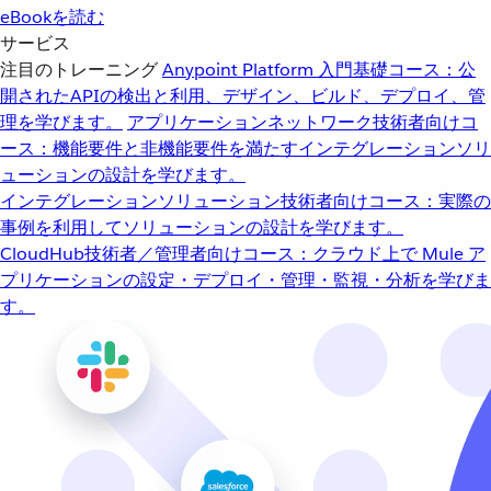
eBookを読む
サービス
注目のトレーニング
Anypoint Platform 入門
基礎コース：公
開されたAPIの検出と利用、デザイン、ビルド、デプロイ、管
理を学びます。
アプリケーションネットワーク
技術者向けコ
ース：機能要件と非機能要件を満たすインテグレーションソリ
ューションの設計を学びます。
インテグレーションソリューション
技術者向けコース：実際の
事例を利用してソリューションの設計を学びます。
CloudHub
技術者／管理者向けコース：クラウド上で Mule ア
プリケーションの設定・デプロイ・管理・監視・分析を学びま
す。