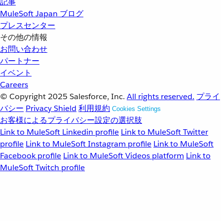
記事
MuleSoft Japan ブログ
プレスセンター
その他の情報
お問い合わせ
パートナー
イベント
Careers
© Copyright 2025
Salesforce, Inc.
All rights reserved.
プライ
バシー
Privacy Shield
利用規約
Cookies Settings
お客様によるプライバシー設定の選択肢
Link to MuleSoft Linkedin profile
Link to MuleSoft Twitter
profile
Link to MuleSoft Instagram profile
Link to MuleSoft
Facebook profile
Link to MuleSoft Videos platform
Link to
MuleSoft Twitch profile