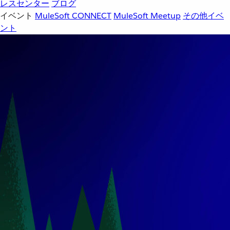
レスセンター
ブログ
イベント
MuleSoft CONNECT
MuleSoft Meetup
その他イベ
ント