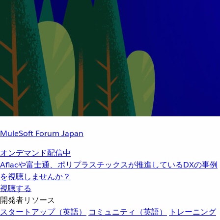
MuleSoft Forum Japan
オンデマンド配信中
Aflacや富士通、ポリプラスチックスが推進しているDXの事例
を視聴しませんか？
視聴する
開発者リソース
スタートアップ（英語）
コミュニティ（英語）
トレーニング