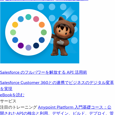
Salesforce のフルパワーを解放する API 活用術
Salesforce Customer 360との連携でビジネスのデジタル変革
を実現
eBookを読む
サービス
注目のトレーニング
Anypoint Platform 入門
基礎コース：公
開されたAPIの検出と利用、デザイン、ビルド、デプロイ、管