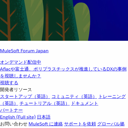
MuleSoft Forum Japan
オンデマンド配信中
Aflacや富士通、ポリプラスチックスが推進しているDXの事例
を視聴しませんか？
視聴する
開発者リソース
スタートアップ（英語）
コミュニティ（英語）
トレーニング
（英語）
チュートリアル（英語）
ドキュメント
パートナー
English
(Full site)
日本語
お問い合わせ
MuleSoft に連絡
サポートを依頼
グローバル拠