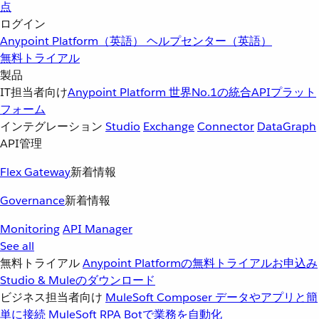
点
ログイン
Anypoint Platform（英語）
ヘルプセンター（英語）
無料トライアル
製品
IT担当者向け
Anypoint Platform
世界No.1の統合APIプラット
フォーム
インテグレーション
Studio
Exchange
Connector
DataGraph
API管理
Flex Gateway
新着情報
Governance
新着情報
Monitoring
API Manager
See all
無料トライアル
Anypoint Platformの無料トライアルお申込み
Studio & Muleのダウンロード
ビジネス担当者向け
MuleSoft Composer
データやアプリと簡
単に接続
MuleSoft RPA
Botで業務を自動化