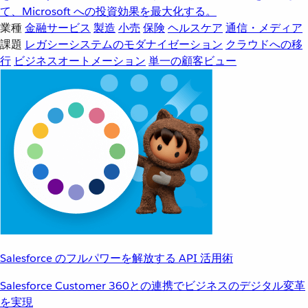
て、Microsoft への投資効果を最大化する。
業種
金融サービス
製造
小売
保険
ヘルスケア
通信・メディア
課題
レガシーシステムのモダナイゼーション
クラウドへの移
行
ビジネスオートメーション
単一の顧客ビュー
Salesforce のフルパワーを解放する API 活用術
Salesforce Customer 360との連携でビジネスのデジタル変革
を実現