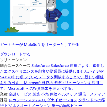
ガートナーが MuleSoft をリーダーとして評価
ダウンロードする
ソリューション
統合ユースケース
Salesforce
Salesforce 連携により、進化し
たエクスペリエンスを顧客や従業員に提供しませんか？
SAP
SAP の中に眠っているデータを開放することで、新しい価値
を生み出す。
Microsoft
既存の接続ソリューションを活用し
て、Microsoft への投資効果を最大化する。
業種
金融サービス
製造
小売
保険
ヘルスケア
通信・メディア
課題
レガシーシステムのモダナイゼーション
クラウドへの移
行
ビジネスオートメーション
単一の顧客ビュー