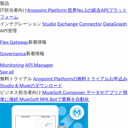
製品
IT担当者向け
Anypoint Platform
世界No.1の統合APIプラット
フォーム
インテグレーション
Studio
Exchange
Connector
DataGraph
API管理
Flex Gateway
新着情報
Governance
新着情報
Monitoring
API Manager
See all
無料トライアル
Anypoint Platformの無料トライアルお申込み
Studio & Muleのダウンロード
ビジネス担当者向け
MuleSoft Composer
データやアプリと簡
単に接続
MuleSoft RPA
Botで業務を自動化