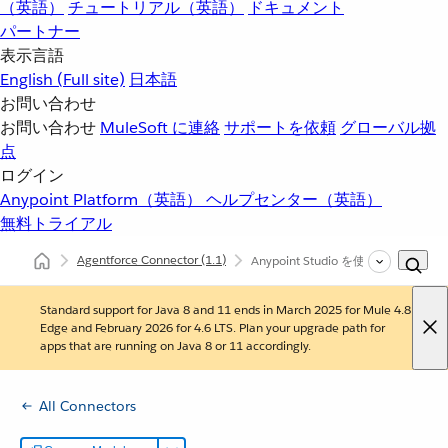
（英語）
チュートリアル（英語）
ドキュメント
パートナー
表示言語
English
(Full site)
日本語
お問い合わせ
お問い合わせ
MuleSoft に連絡
サポートを依頼
グローバル拠
点
ログイン
Anypoint Platform（英語）
ヘルプセンター（英語）
無料トライアル
Agentforce Connector
(1.1)
Anypoint Studio を使用した Agentf
Standard support for Java 8 and 11 ends in March 2025 for Mule 4.8
Edge and February 2026 for 4.6 LTS. Plan your upgrade path for
apps that are running on Java 8 or 11 accordingly.
All Connectors