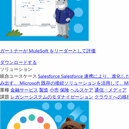
ガートナーが MuleSoft をリーダーとして評価
ダウンロードする
ソリューション
統合ユースケース
Salesforce
Salesforce 連携により、
み出す。
Microsoft
既存の接続ソリューションを活用して、Mic
業種
金融サービス
製造
小売
保険
ヘルスケア
通信・メディア
課題
レガシーシステムのモダナイゼーション
クラウドへの移