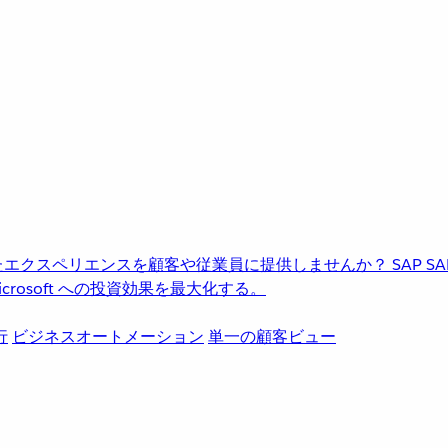
進化したエクスペリエンスを顧客や従業員に提供しませんか？
SAP
S
rosoft への投資効果を最大化する。
行
ビジネスオートメーション
単一の顧客ビュー