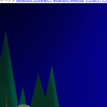
イベント
MuleSoft CONNECT
MuleSoft Meetup
その他イベ