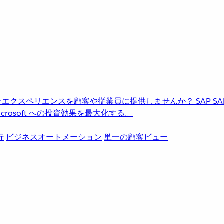
進化したエクスペリエンスを顧客や従業員に提供しませんか？
SAP
S
rosoft への投資効果を最大化する。
行
ビジネスオートメーション
単一の顧客ビュー