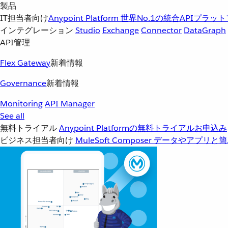
製品
IT担当者向け
Anypoint Platform
世界No.1の統合APIプラッ
インテグレーション
Studio
Exchange
Connector
DataGraph
API管理
Flex Gateway
新着情報
Governance
新着情報
Monitoring
API Manager
See all
無料トライアル
Anypoint Platformの無料トライアルお申込み
ビジネス担当者向け
MuleSoft Composer
データやアプリと簡