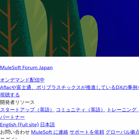
MuleSoft Forum Japan
オンデマンド配信中
Aflacや富士通、ポリプラスチックスが推進しているDXの事
視聴する
開発者リソース
スタートアップ（英語）
コミュニティ（英語）
トレーニング
パートナー
English
(Full site)
日本語
お問い合わせ
MuleSoft に連絡
サポートを依頼
グローバル拠