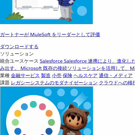
ガートナーが MuleSoft をリーダーとして評価
ダウンロードする
ソリューション
統合ユースケース
Salesforce
Salesforce 連携により、
み出す。
Microsoft
既存の接続ソリューションを活用して、Mic
業種
金融サービス
製造
小売
保険
ヘルスケア
通信・メディア
課題
レガシーシステムのモダナイゼーション
クラウドへの移