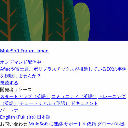
MuleSoft Forum Japan
オンデマンド配信中
Aflacや富士通、ポリプラスチックスが推進しているDXの事例
を視聴しませんか？
視聴する
開発者リソース
スタートアップ（英語）
コミュニティ（英語）
トレーニング
（英語）
チュートリアル（英語）
ドキュメント
パートナー
English
(Full site)
日本語
お問い合わせ
MuleSoft に連絡
サポートを依頼
グローバル拠