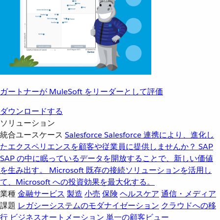
ガートナーが MuleSoft をリーダーとして評価
ダウンロードする
ソリューション
統合ユースケース
Salesforce
Salesforce 連携により、進化し
たエクスペリエンスを顧客や従業員に提供しませんか？
SAP
SAP の中に眠っているデータを開放することで、新しい価値
を生み出す。
Microsoft
既存の接続ソリューションを活用し
て、Microsoft への投資効果を最大化する。
業種
金融サービス
製造
小売
保険
ヘルスケア
通信・メディア
課題
レガシーシステムのモダナイゼーション
クラウドへの移
行
ビジネスオートメーション
単一の顧客ビュー