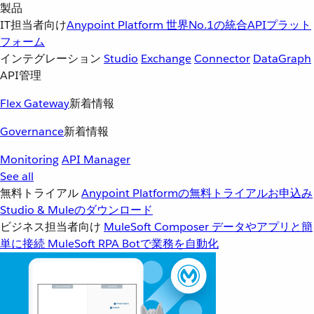
製品
IT担当者向け
Anypoint Platform
世界No.1の統合APIプラット
フォーム
インテグレーション
Studio
Exchange
Connector
DataGraph
API管理
Flex Gateway
新着情報
Governance
新着情報
Monitoring
API Manager
See all
無料トライアル
Anypoint Platformの無料トライアルお申込み
Studio & Muleのダウンロード
ビジネス担当者向け
MuleSoft Composer
データやアプリと簡
単に接続
MuleSoft RPA
Botで業務を自動化