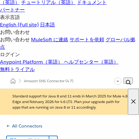
（英語）
チュートリアル（英語）
ドキュメント
パートナー
表示言語
English
(Full site)
日本語
お問い合わせ
お問い合わせ
MuleSoft に連絡
サポートを依頼
グローバル拠
点
ログイン
Anypoint Platform（英語）
ヘルプセンター（英語）
無料トライアル
Amazon SNS Connector
(4.7)
Standard support for Java 8 and 11 ends in March 2025 for Mule 4.8
Edge and February 2026 for 4.6 LTS. Plan your upgrade path for
apps that are running on Java 8 or 11 accordingly.
All Connectors