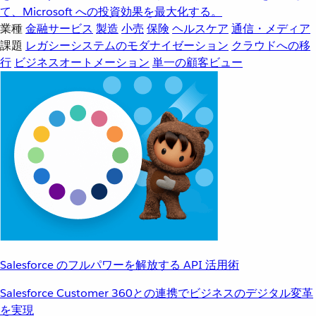
て、Microsoft への投資効果を最大化する。
業種
金融サービス
製造
小売
保険
ヘルスケア
通信・メディア
課題
レガシーシステムのモダナイゼーション
クラウドへの移
行
ビジネスオートメーション
単一の顧客ビュー
Salesforce のフルパワーを解放する API 活用術
Salesforce Customer 360との連携でビジネスのデジタル変革
を実現