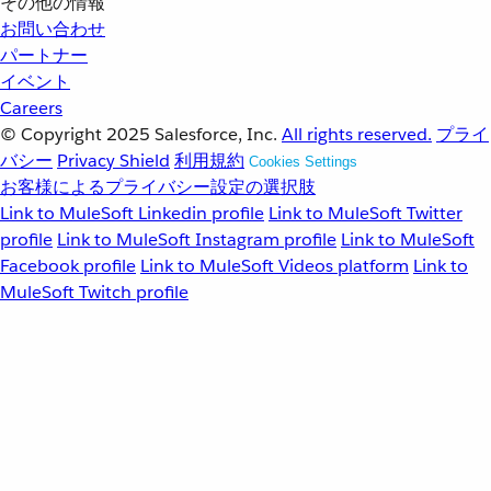
その他の情報
お問い合わせ
パートナー
イベント
Careers
© Copyright 2025
Salesforce, Inc.
All rights reserved.
プライ
バシー
Privacy Shield
利用規約
Cookies Settings
お客様によるプライバシー設定の選択肢
Link to MuleSoft Linkedin profile
Link to MuleSoft Twitter
profile
Link to MuleSoft Instagram profile
Link to MuleSoft
Facebook profile
Link to MuleSoft Videos platform
Link to
MuleSoft Twitch profile