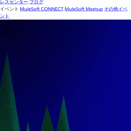
レスセンター
ブログ
イベント
MuleSoft CONNECT
MuleSoft Meetup
その他イベ
ント