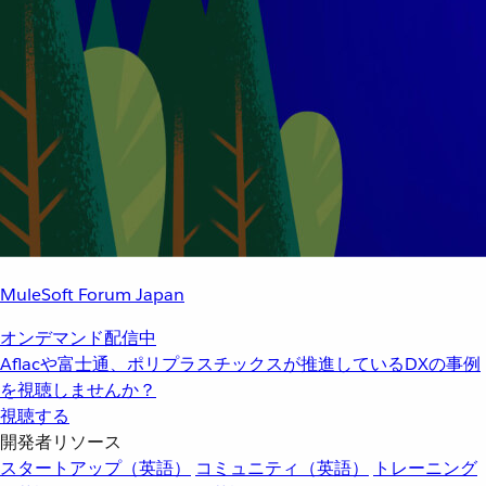
MuleSoft Forum Japan
オンデマンド配信中
Aflacや富士通、ポリプラスチックスが推進しているDXの事例
を視聴しませんか？
視聴する
開発者リソース
スタートアップ（英語）
コミュニティ（英語）
トレーニング