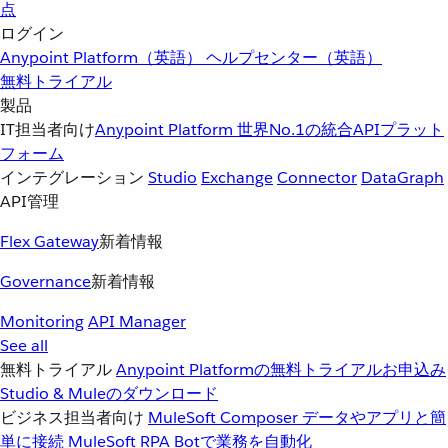
点
ログイン
Anypoint Platform（英語）
ヘルプセンター（英語）
無料トライアル
製品
IT担当者向け
Anypoint Platform
世界No.1の統合APIプラット
フォーム
インテグレーション
Studio
Exchange
Connector
DataGraph
API管理
Flex Gateway
新着情報
Governance
新着情報
Monitoring
API Manager
See all
無料トライアル
Anypoint Platformの無料トライアルお申込み
Studio & Muleのダウンロード
ビジネス担当者向け
MuleSoft Composer
データやアプリと簡
単に接続
MuleSoft RPA
Botで業務を自動化