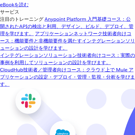
eBookを読む
サービス
注目のトレーニング
Anypoint Platform 入門
基礎コース：公
開されたAPIの検出と利用、デザイン、ビルド、デプロイ、管
理を学びます。
アプリケーションネットワーク
技術者向けコ
ース：機能要件と非機能要件を満たすインテグレーションソリ
ューションの設計を学びます。
インテグレーションソリューション
技術者向けコース：実際の
事例を利用してソリューションの設計を学びます。
CloudHub
技術者／管理者向けコース：クラウド上で Mule ア
プリケーションの設定・デプロイ・管理・監視・分析を学びま
す。