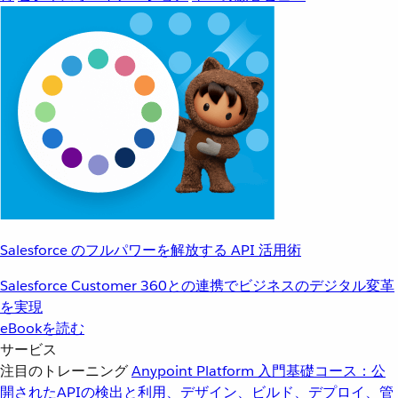
Salesforce のフルパワーを解放する API 活用術
Salesforce Customer 360との連携でビジネスのデジタル変革
を実現
eBookを読む
サービス
注目のトレーニング
Anypoint Platform 入門
基礎コース：公
開されたAPIの検出と利用、デザイン、ビルド、デプロイ、管