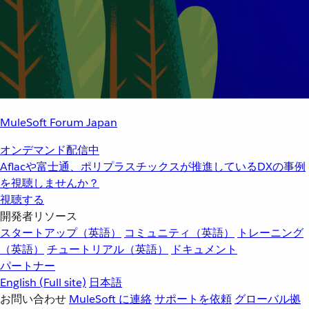
MuleSoft Forum Japan
オンデマンド配信中
Aflacや富士通、ポリプラスチックスが推進しているDXの事例
を視聴しませんか？
視聴する
開発者リソース
スタートアップ（英語）
コミュニティ（英語）
トレーニング
（英語）
チュートリアル（英語）
ドキュメント
パートナー
English
(Full site)
日本語
お問い合わせ
MuleSoft に連絡
サポートを依頼
グローバル拠