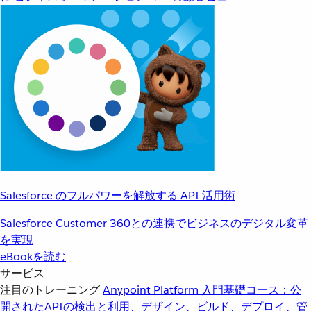
Salesforce のフルパワーを解放する API 活用術
Salesforce Customer 360との連携でビジネスのデジタル変革
を実現
eBookを読む
サービス
注目のトレーニング
Anypoint Platform 入門
基礎コース：公
開されたAPIの検出と利用、デザイン、ビルド、デプロイ、管