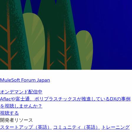
MuleSoft Forum Japan
オンデマンド配信中
Aflacや富士通、ポリプラスチックスが推進しているDXの事例
を視聴しませんか？
視聴する
開発者リソース
スタートアップ（英語）
コミュニティ（英語）
トレーニング