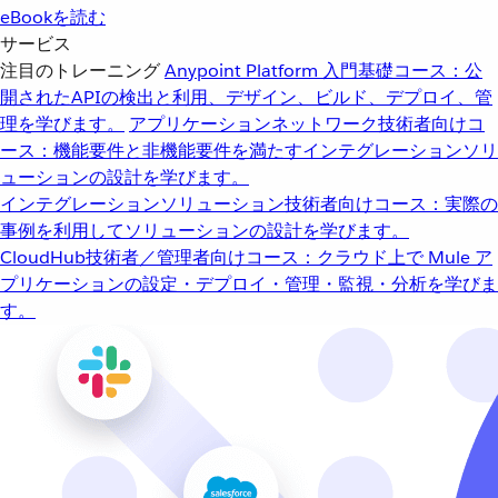
eBookを読む
サービス
注目のトレーニング
Anypoint Platform 入門
基礎コース：公
開されたAPIの検出と利用、デザイン、ビルド、デプロイ、管
理を学びます。
アプリケーションネットワーク
技術者向けコ
ース：機能要件と非機能要件を満たすインテグレーションソリ
ューションの設計を学びます。
インテグレーションソリューション
技術者向けコース：実際の
事例を利用してソリューションの設計を学びます。
CloudHub
技術者／管理者向けコース：クラウド上で Mule ア
プリケーションの設定・デプロイ・管理・監視・分析を学びま
す。