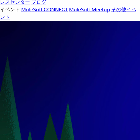
レスセンター
ブログ
イベント
MuleSoft CONNECT
MuleSoft Meetup
その他イベ
ント