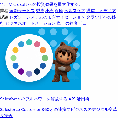
て、Microsoft への投資効果を最大化する。
業種
金融サービス
製造
小売
保険
ヘルスケア
通信・メディア
課題
レガシーシステムのモダナイゼーション
クラウドへの移
行
ビジネスオートメーション
単一の顧客ビュー
Salesforce のフルパワーを解放する API 活用術
Salesforce Customer 360との連携でビジネスのデジタル変革
を実現