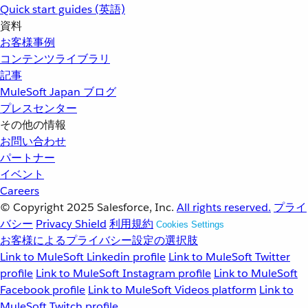
Quick start guides (英語)
資料
お客様事例
コンテンツライブラリ
記事
MuleSoft Japan ブログ
プレスセンター
その他の情報
お問い合わせ
パートナー
イベント
Careers
© Copyright 2025
Salesforce, Inc.
All rights reserved.
プライ
バシー
Privacy Shield
利用規約
Cookies Settings
お客様によるプライバシー設定の選択肢
Link to MuleSoft Linkedin profile
Link to MuleSoft Twitter
profile
Link to MuleSoft Instagram profile
Link to MuleSoft
Facebook profile
Link to MuleSoft Videos platform
Link to
MuleSoft Twitch profile