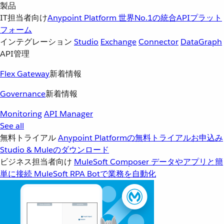
製品
IT担当者向け
Anypoint Platform
世界No.1の統合APIプラット
フォーム
インテグレーション
Studio
Exchange
Connector
DataGraph
API管理
Flex Gateway
新着情報
Governance
新着情報
Monitoring
API Manager
See all
無料トライアル
Anypoint Platformの無料トライアルお申込み
Studio & Muleのダウンロード
ビジネス担当者向け
MuleSoft Composer
データやアプリと簡
単に接続
MuleSoft RPA
Botで業務を自動化