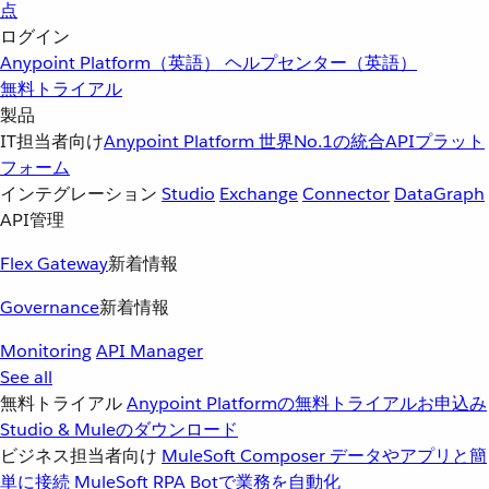
点
ログイン
Anypoint Platform（英語）
ヘルプセンター（英語）
無料トライアル
製品
IT担当者向け
Anypoint Platform
世界No.1の統合APIプラット
フォーム
インテグレーション
Studio
Exchange
Connector
DataGraph
API管理
Flex Gateway
新着情報
Governance
新着情報
Monitoring
API Manager
See all
無料トライアル
Anypoint Platformの無料トライアルお申込み
Studio & Muleのダウンロード
ビジネス担当者向け
MuleSoft Composer
データやアプリと簡
単に接続
MuleSoft RPA
Botで業務を自動化