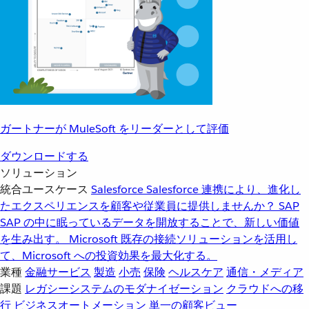
ガートナーが MuleSoft をリーダーとして評価
ダウンロードする
ソリューション
統合ユースケース
Salesforce
Salesforce 連携により、進化し
たエクスペリエンスを顧客や従業員に提供しませんか？
SAP
SAP の中に眠っているデータを開放することで、新しい価値
を生み出す。
Microsoft
既存の接続ソリューションを活用し
て、Microsoft への投資効果を最大化する。
業種
金融サービス
製造
小売
保険
ヘルスケア
通信・メディア
課題
レガシーシステムのモダナイゼーション
クラウドへの移
行
ビジネスオートメーション
単一の顧客ビュー