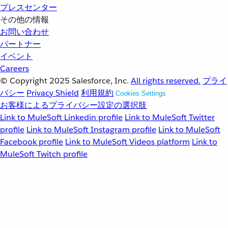
プレスセンター
その他の情報
お問い合わせ
パートナー
イベント
Careers
© Copyright 2025
Salesforce, Inc.
All rights reserved.
プライ
バシー
Privacy Shield
利用規約
Cookies Settings
お客様によるプライバシー設定の選択肢
Link to MuleSoft Linkedin profile
Link to MuleSoft Twitter
profile
Link to MuleSoft Instagram profile
Link to MuleSoft
Facebook profile
Link to MuleSoft Videos platform
Link to
MuleSoft Twitch profile