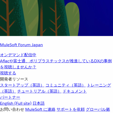
MuleSoft Forum Japan
オンデマンド配信中
Aflacや富士通、ポリプラスチックスが推進しているDXの事例
を視聴しませんか？
視聴する
開発者リソース
スタートアップ（英語）
コミュニティ（英語）
トレーニング
（英語）
チュートリアル（英語）
ドキュメント
パートナー
English
(Full site)
日本語
お問い合わせ
MuleSoft に連絡
サポートを依頼
グローバル拠