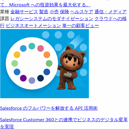
て、Microsoft への投資効果を最大化する。
業種
金融サービス
製造
小売
保険
ヘルスケア
通信・メディア
課題
レガシーシステムのモダナイゼーション
クラウドへの移
行
ビジネスオートメーション
単一の顧客ビュー
Salesforce のフルパワーを解放する API 活用術
Salesforce Customer 360との連携でビジネスのデジタル変革
を実現