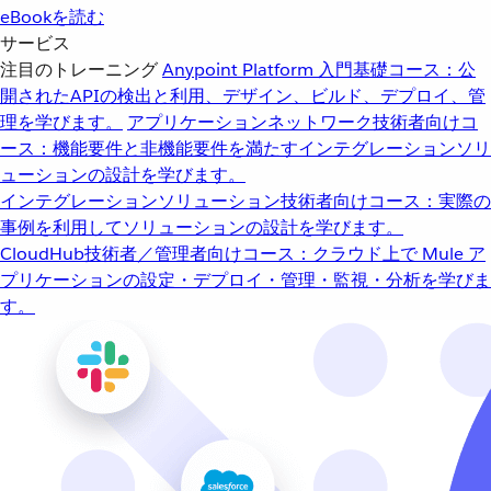
eBookを読む
サービス
注目のトレーニング
Anypoint Platform 入門
基礎コース：公
開されたAPIの検出と利用、デザイン、ビルド、デプロイ、管
理を学びます。
アプリケーションネットワーク
技術者向けコ
ース：機能要件と非機能要件を満たすインテグレーションソリ
ューションの設計を学びます。
インテグレーションソリューション
技術者向けコース：実際の
事例を利用してソリューションの設計を学びます。
CloudHub
技術者／管理者向けコース：クラウド上で Mule ア
プリケーションの設定・デプロイ・管理・監視・分析を学びま
す。