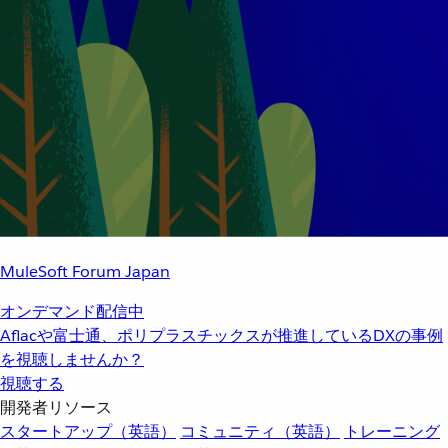
MuleSoft Forum Japan
オンデマンド配信中
Aflacや富士通、ポリプラスチックスが推進しているDXの事例
を視聴しませんか？
視聴する
開発者リソース
スタートアップ（英語）
コミュニティ（英語）
トレーニング