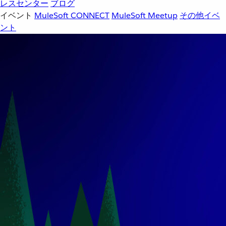
レスセンター
ブログ
イベント
MuleSoft CONNECT
MuleSoft Meetup
その他イベ
ント