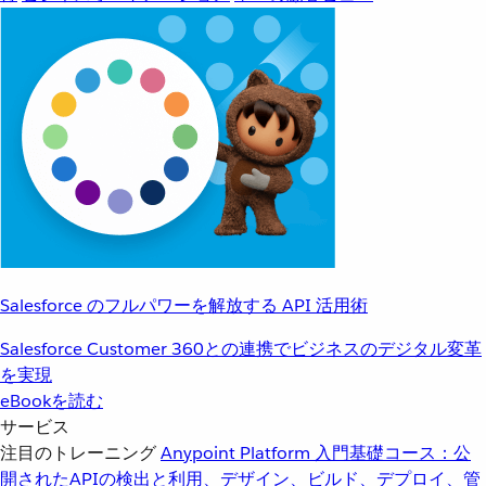
Salesforce のフルパワーを解放する API 活用術
Salesforce Customer 360との連携でビジネスのデジタル変革
を実現
eBookを読む
サービス
注目のトレーニング
Anypoint Platform 入門
基礎コース：公
開されたAPIの検出と利用、デザイン、ビルド、デプロイ、管