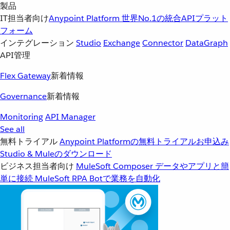
製品
IT担当者向け
Anypoint Platform
世界No.1の統合APIプラット
フォーム
インテグレーション
Studio
Exchange
Connector
DataGraph
API管理
Flex Gateway
新着情報
Governance
新着情報
Monitoring
API Manager
See all
無料トライアル
Anypoint Platformの無料トライアルお申込み
Studio & Muleのダウンロード
ビジネス担当者向け
MuleSoft Composer
データやアプリと簡
単に接続
MuleSoft RPA
Botで業務を自動化