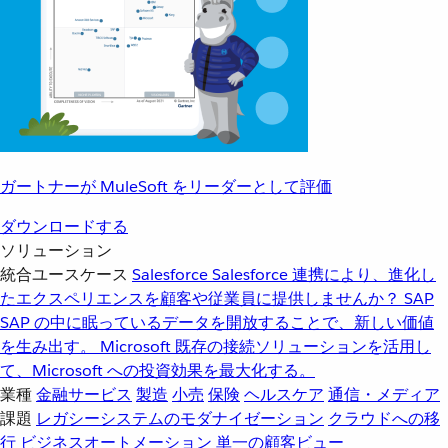
ガートナーが MuleSoft をリーダーとして評価
ダウンロードする
ソリューション
統合ユースケース
Salesforce
Salesforce 連携により、進化し
たエクスペリエンスを顧客や従業員に提供しませんか？
SAP
SAP の中に眠っているデータを開放することで、新しい価値
を生み出す。
Microsoft
既存の接続ソリューションを活用し
て、Microsoft への投資効果を最大化する。
業種
金融サービス
製造
小売
保険
ヘルスケア
通信・メディア
課題
レガシーシステムのモダナイゼーション
クラウドへの移
行
ビジネスオートメーション
単一の顧客ビュー