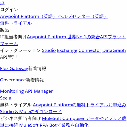
点
ログイン
Anypoint Platform（英語）
ヘルプセンター（英語）
無料トライアル
製品
IT担当者向け
Anypoint Platform
世界No.1の統合APIプラット
フォーム
インテグレーション
Studio
Exchange
Connector
DataGraph
API管理
Flex Gateway
新着情報
Governance
新着情報
Monitoring
API Manager
See all
無料トライアル
Anypoint Platformの無料トライアルお申込み
Studio & Muleのダウンロード
ビジネス担当者向け
MuleSoft Composer
データやアプリと簡
単に接続
MuleSoft RPA
Botで業務を自動化