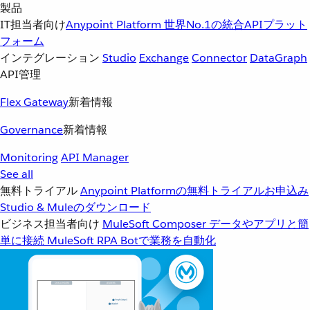
製品
IT担当者向け
Anypoint Platform
世界No.1の統合APIプラット
フォーム
インテグレーション
Studio
Exchange
Connector
DataGraph
API管理
Flex Gateway
新着情報
Governance
新着情報
Monitoring
API Manager
See all
無料トライアル
Anypoint Platformの無料トライアルお申込み
Studio & Muleのダウンロード
ビジネス担当者向け
MuleSoft Composer
データやアプリと簡
単に接続
MuleSoft RPA
Botで業務を自動化