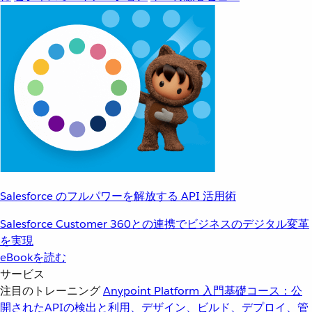
Salesforce のフルパワーを解放する API 活用術
Salesforce Customer 360との連携でビジネスのデジタル変革
を実現
eBookを読む
サービス
注目のトレーニング
Anypoint Platform 入門
基礎コース：公
開されたAPIの検出と利用、デザイン、ビルド、デプロイ、管