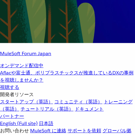
MuleSoft Forum Japan
オンデマンド配信中
Aflacや富士通、ポリプラスチックスが推進しているDXの事例
を視聴しませんか？
視聴する
開発者リソース
スタートアップ（英語）
コミュニティ（英語）
トレーニング
（英語）
チュートリアル（英語）
ドキュメント
パートナー
English
(Full site)
日本語
お問い合わせ
MuleSoft に連絡
サポートを依頼
グローバル拠