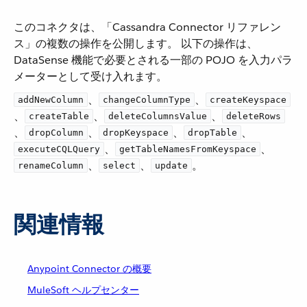
このコネクタは、「Cassandra Connector リファレン
ス」の複数の操作を公開します。 以下の操作は、
DataSense 機能で必要とされる一部の POJO を入力パラ
メーターとして受け入れます。
​、​
​、​
addNewColumn
changeColumnType
createKeyspace
、​
​、​
​、​
createTable
deleteColumnsValue
deleteRows
、​
​、​
​、​
​、​
dropColumn
dropKeyspace
dropTable
​、​
​、​
executeCQLQuery
getTableNamesFromKeyspace
​、​
​、​
​。
renameColumn
select
update
関連情報
Anypoint Connector の概要
MuleSoft ヘルプセンター