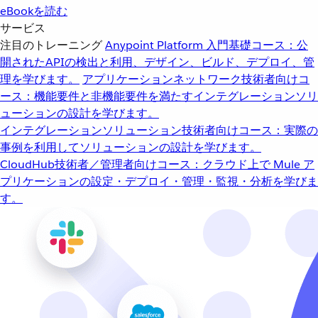
eBookを読む
サービス
注目のトレーニング
Anypoint Platform 入門
基礎コース：公
開されたAPIの検出と利用、デザイン、ビルド、デプロイ、管
理を学びます。
アプリケーションネットワーク
技術者向けコ
ース：機能要件と非機能要件を満たすインテグレーションソリ
ューションの設計を学びます。
インテグレーションソリューション
技術者向けコース：実際の
事例を利用してソリューションの設計を学びます。
CloudHub
技術者／管理者向けコース：クラウド上で Mule ア
プリケーションの設定・デプロイ・管理・監視・分析を学びま
す。