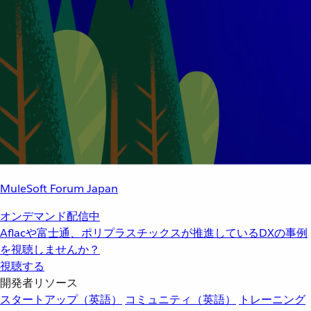
MuleSoft Forum Japan
オンデマンド配信中
Aflacや富士通、ポリプラスチックスが推進しているDXの事例
を視聴しませんか？
視聴する
開発者リソース
スタートアップ（英語）
コミュニティ（英語）
トレーニング