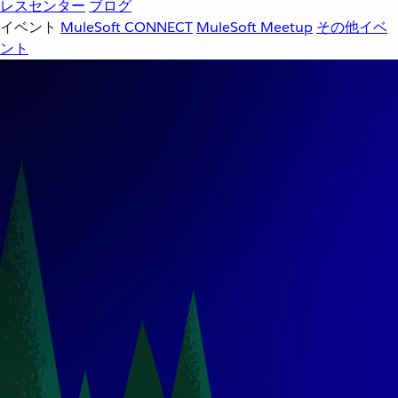
レスセンター
ブログ
イベント
MuleSoft CONNECT
MuleSoft Meetup
その他イベ
ント