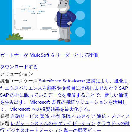
ガートナーが MuleSoft をリーダーとして評価
ダウンロードする
ソリューション
統合ユースケース
Salesforce
Salesforce 連携により、進化し
たエクスペリエンスを顧客や従業員に提供しませんか？
SAP
SAP の中に眠っているデータを開放することで、新しい価値
を生み出す。
Microsoft
既存の接続ソリューションを活用し
て、Microsoft への投資効果を最大化する。
業種
金融サービス
製造
小売
保険
ヘルスケア
通信・メディア
課題
レガシーシステムのモダナイゼーション
クラウドへの移
行
ビジネスオートメーション
単一の顧客ビュー