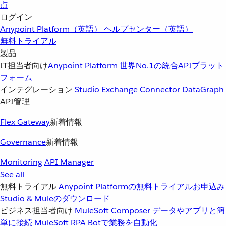
点
ログイン
Anypoint Platform（英語）
ヘルプセンター（英語）
無料トライアル
製品
IT担当者向け
Anypoint Platform
世界No.1の統合APIプラット
フォーム
インテグレーション
Studio
Exchange
Connector
DataGraph
API管理
Flex Gateway
新着情報
Governance
新着情報
Monitoring
API Manager
See all
無料トライアル
Anypoint Platformの無料トライアルお申込み
Studio & Muleのダウンロード
ビジネス担当者向け
MuleSoft Composer
データやアプリと簡
単に接続
MuleSoft RPA
Botで業務を自動化