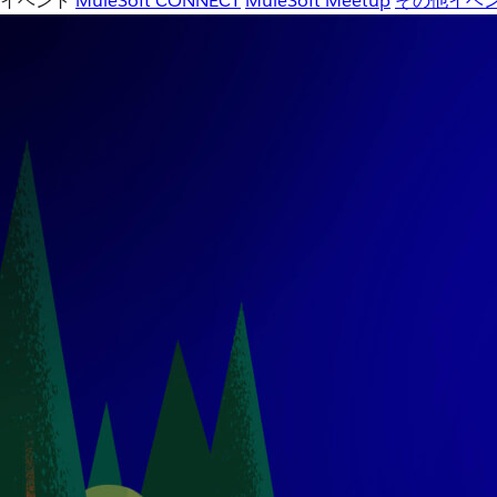
イベント
MuleSoft CONNECT
MuleSoft Meetup
その他イベ