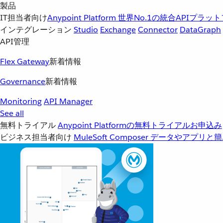
製品
IT担当者向け
Anypoint Platform
世界No.1の統合APIプラッ
インテグレーション
Studio
Exchange
Connector
DataGraph
API管理
Flex Gateway
新着情報
Governance
新着情報
Monitoring
API Manager
See all
無料トライアル
Anypoint Platformの無料トライアルお申込み
ビジネス担当者向け
MuleSoft Composer
データやアプリと簡