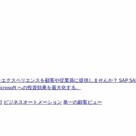
進化したエクスペリエンスを顧客や従業員に提供しませんか？
SAP
S
rosoft への投資効果を最大化する。
行
ビジネスオートメーション
単一の顧客ビュー