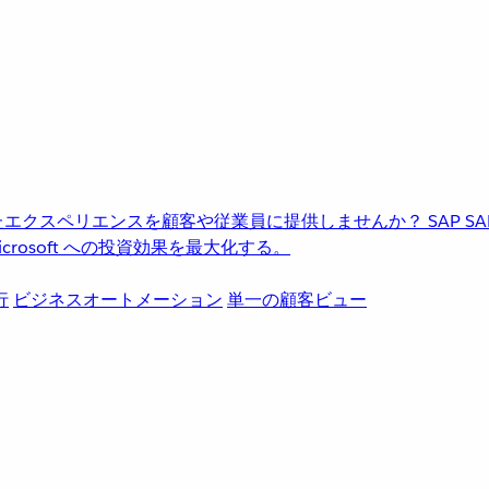
進化したエクスペリエンスを顧客や従業員に提供しませんか？
SAP
S
rosoft への投資効果を最大化する。
行
ビジネスオートメーション
単一の顧客ビュー