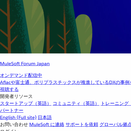
MuleSoft Forum Japan
オンデマンド配信中
Aflacや富士通、ポリプラスチックスが推進しているDXの事
視聴する
開発者リソース
スタートアップ（英語）
コミュニティ（英語）
トレーニング
パートナー
English
(Full site)
日本語
お問い合わせ
MuleSoft に連絡
サポートを依頼
グローバル拠