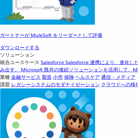
ガートナーが MuleSoft をリーダーとして評価
ダウンロードする
ソリューション
統合ユースケース
Salesforce
Salesforce 連携により、
み出す。
Microsoft
既存の接続ソリューションを活用して、Mic
業種
金融サービス
製造
小売
保険
ヘルスケア
通信・メディア
課題
レガシーシステムのモダナイゼーション
クラウドへの移