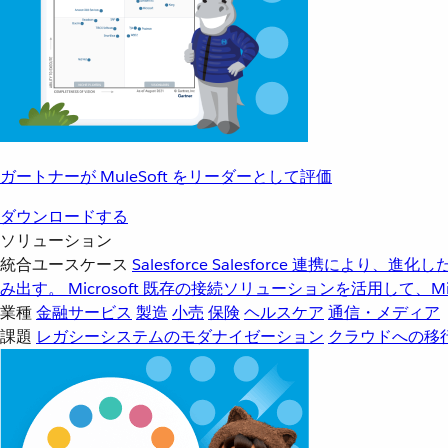
ガートナーが MuleSoft をリーダーとして評価
ダウンロードする
ソリューション
統合ユースケース
Salesforce
Salesforce 連携により、
み出す。
Microsoft
既存の接続ソリューションを活用して、Mic
業種
金融サービス
製造
小売
保険
ヘルスケア
通信・メディア
課題
レガシーシステムのモダナイゼーション
クラウドへの移