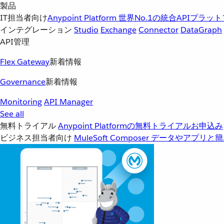
製品
IT担当者向け
Anypoint Platform
世界No.1の統合APIプラッ
インテグレーション
Studio
Exchange
Connector
DataGraph
API管理
Flex Gateway
新着情報
Governance
新着情報
Monitoring
API Manager
See all
無料トライアル
Anypoint Platformの無料トライアルお申込み
ビジネス担当者向け
MuleSoft Composer
データやアプリと簡