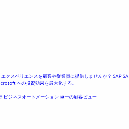
進化したエクスペリエンスを顧客や従業員に提供しませんか？
SAP
S
rosoft への投資効果を最大化する。
行
ビジネスオートメーション
単一の顧客ビュー