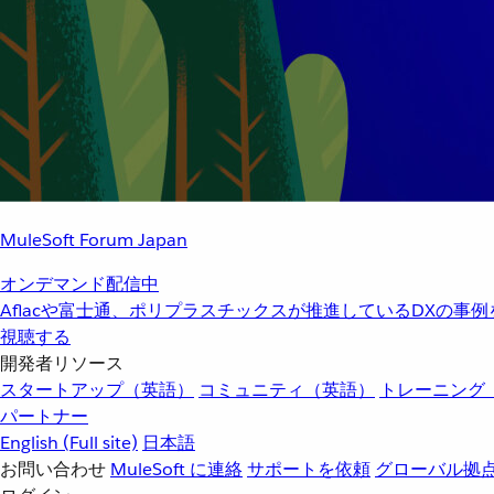
MuleSoft Forum Japan
オンデマンド配信中
Aflacや富士通、ポリプラスチックスが推進しているDXの事
視聴する
開発者リソース
スタートアップ（英語）
コミュニティ（英語）
トレーニング
パートナー
English
(Full site)
日本語
お問い合わせ
MuleSoft に連絡
サポートを依頼
グローバル拠