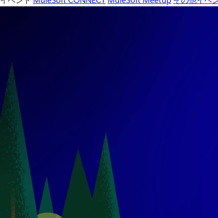
イベント
MuleSoft CONNECT
MuleSoft Meetup
その他イベ