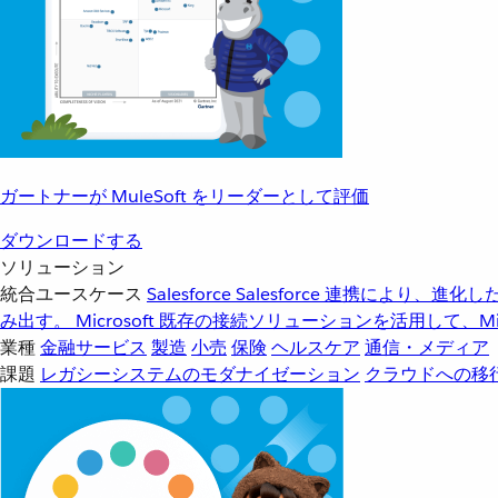
ガートナーが MuleSoft をリーダーとして評価
ダウンロードする
ソリューション
統合ユースケース
Salesforce
Salesforce 連携により、
み出す。
Microsoft
既存の接続ソリューションを活用して、Mic
業種
金融サービス
製造
小売
保険
ヘルスケア
通信・メディア
課題
レガシーシステムのモダナイゼーション
クラウドへの移