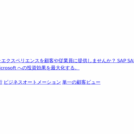
進化したエクスペリエンスを顧客や従業員に提供しませんか？
SAP
S
rosoft への投資効果を最大化する。
行
ビジネスオートメーション
単一の顧客ビュー