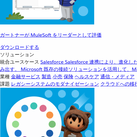
ガートナーが MuleSoft をリーダーとして評価
ダウンロードする
ソリューション
統合ユースケース
Salesforce
Salesforce 連携により、
み出す。
Microsoft
既存の接続ソリューションを活用して、Mic
業種
金融サービス
製造
小売
保険
ヘルスケア
通信・メディア
課題
レガシーシステムのモダナイゼーション
クラウドへの移