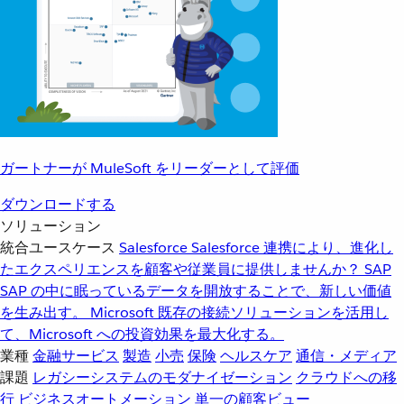
ガートナーが MuleSoft をリーダーとして評価
ダウンロードする
ソリューション
統合ユースケース
Salesforce
Salesforce 連携により、進化し
たエクスペリエンスを顧客や従業員に提供しませんか？
SAP
SAP の中に眠っているデータを開放することで、新しい価値
を生み出す。
Microsoft
既存の接続ソリューションを活用し
て、Microsoft への投資効果を最大化する。
業種
金融サービス
製造
小売
保険
ヘルスケア
通信・メディア
課題
レガシーシステムのモダナイゼーション
クラウドへの移
行
ビジネスオートメーション
単一の顧客ビュー