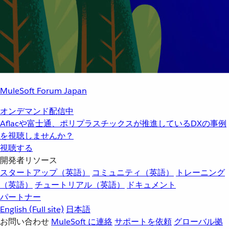
MuleSoft Forum Japan
オンデマンド配信中
Aflacや富士通、ポリプラスチックスが推進しているDXの事例
を視聴しませんか？
視聴する
開発者リソース
スタートアップ（英語）
コミュニティ（英語）
トレーニング
（英語）
チュートリアル（英語）
ドキュメント
パートナー
English
(Full site)
日本語
お問い合わせ
MuleSoft に連絡
サポートを依頼
グローバル拠