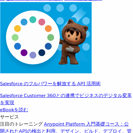
Salesforce のフルパワーを解放する API 活用術
Salesforce Customer 360との連携でビジネスのデジタル変革
を実現
eBookを読む
サービス
注目のトレーニング
Anypoint Platform 入門
基礎コース：公
開されたAPIの検出と利用、デザイン、ビルド、デプロイ、管