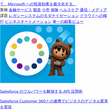
て、Microsoft への投資効果を最大化する。
業種
金融サービス
製造
小売
保険
ヘルスケア
通信・メディア
課題
レガシーシステムのモダナイゼーション
クラウドへの移
行
ビジネスオートメーション
単一の顧客ビュー
Salesforce のフルパワーを解放する API 活用術
Salesforce Customer 360との連携でビジネスのデジタル変革
を実現