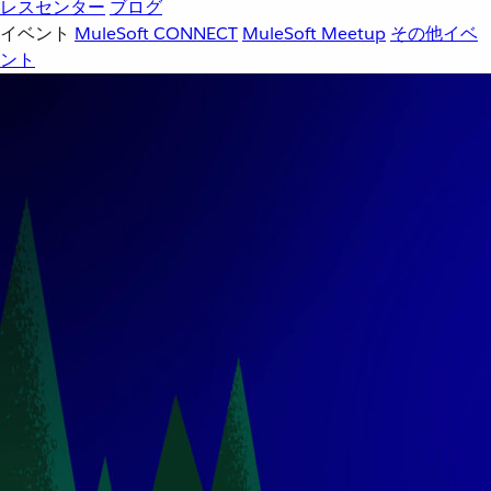
レスセンター
ブログ
イベント
MuleSoft CONNECT
MuleSoft Meetup
その他イベ
ント