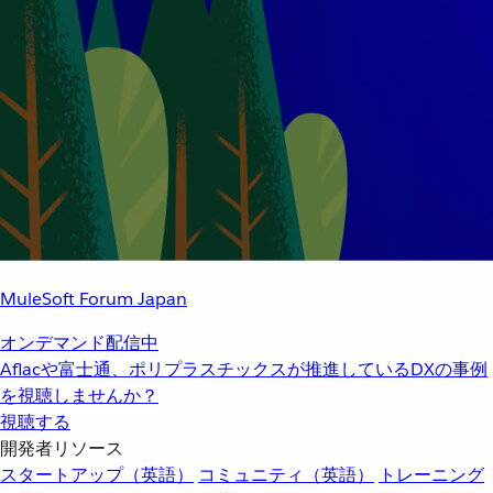
MuleSoft Forum Japan
オンデマンド配信中
Aflacや富士通、ポリプラスチックスが推進しているDXの事例
を視聴しませんか？
視聴する
開発者リソース
スタートアップ（英語）
コミュニティ（英語）
トレーニング