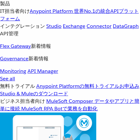
製品
IT担当者向け
Anypoint Platform
世界No.1の統合APIプラット
フォーム
インテグレーション
Studio
Exchange
Connector
DataGraph
API管理
Flex Gateway
新着情報
Governance
新着情報
Monitoring
API Manager
See all
無料トライアル
Anypoint Platformの無料トライアルお申込み
Studio & Muleのダウンロード
ビジネス担当者向け
MuleSoft Composer
データやアプリと簡
単に接続
MuleSoft RPA
Botで業務を自動化