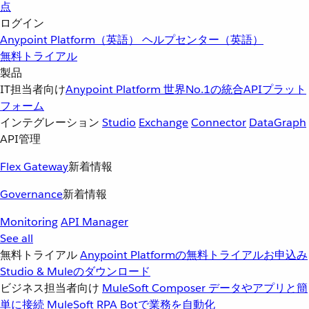
点
ログイン
Anypoint Platform（英語）
ヘルプセンター（英語）
無料トライアル
製品
IT担当者向け
Anypoint Platform
世界No.1の統合APIプラット
フォーム
インテグレーション
Studio
Exchange
Connector
DataGraph
API管理
Flex Gateway
新着情報
Governance
新着情報
Monitoring
API Manager
See all
無料トライアル
Anypoint Platformの無料トライアルお申込み
Studio & Muleのダウンロード
ビジネス担当者向け
MuleSoft Composer
データやアプリと簡
単に接続
MuleSoft RPA
Botで業務を自動化