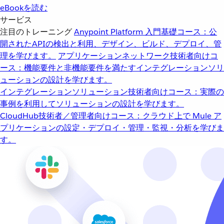
eBookを読む
サービス
注目のトレーニング
Anypoint Platform 入門
基礎コース：公
開されたAPIの検出と利用、デザイン、ビルド、デプロイ、管
理を学びます。
アプリケーションネットワーク
技術者向けコ
ース：機能要件と非機能要件を満たすインテグレーションソリ
ューションの設計を学びます。
インテグレーションソリューション
技術者向けコース：実際の
事例を利用してソリューションの設計を学びます。
CloudHub
技術者／管理者向けコース：クラウド上で Mule ア
プリケーションの設定・デプロイ・管理・監視・分析を学びま
す。