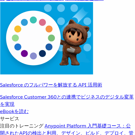
Salesforce のフルパワーを解放する API 活用術
Salesforce Customer 360との連携でビジネスのデジタル変革
を実現
eBookを読む
サービス
注目のトレーニング
Anypoint Platform 入門
基礎コース：公
開されたAPIの検出と利用、デザイン、ビルド、デプロイ、管