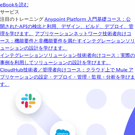
eBookを読む
サービス
注目のトレーニング
Anypoint Platform 入門
基礎コース：公
開されたAPIの検出と利用、デザイン、ビルド、デプロイ、管
理を学びます。
アプリケーションネットワーク
技術者向けコ
ース：機能要件と非機能要件を満たすインテグレーションソリ
ューションの設計を学びます。
インテグレーションソリューション
技術者向けコース：実際の
事例を利用してソリューションの設計を学びます。
CloudHub
技術者／管理者向けコース：クラウド上で Mule ア
プリケーションの設定・デプロイ・管理・監視・分析を学びま
す。