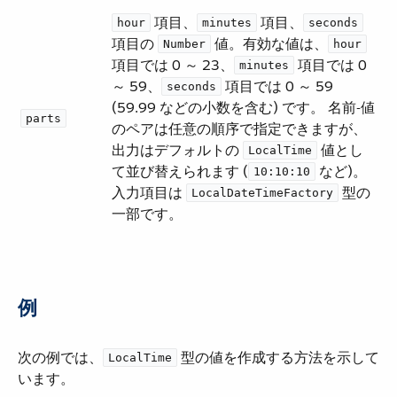
​ 項目、​
​ 項目、​
hour
minutes
seconds
項目の ​
​ 値。有効な値は、​
Number
hour
項目では 0 ～ 23、​
​ 項目では 0
minutes
～ 59、​
​ 項目では 0 ～ 59
seconds
(59.99 などの小数を含む) です。 名前-値
parts
のペアは任意の順序で指定できますが、
出力はデフォルトの ​
​ 値とし
LocalTime
て並び替えられます (​
​ など)。
10:10:10
入力項目は ​
​ 型の
LocalDateTimeFactory
一部です。
例
次の例では、​
​ 型の値を作成する方法を示して
LocalTime
います。