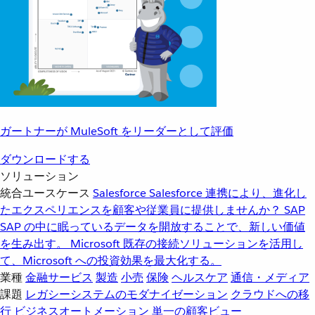
ガートナーが MuleSoft をリーダーとして評価
ダウンロードする
ソリューション
統合ユースケース
Salesforce
Salesforce 連携により、進化し
たエクスペリエンスを顧客や従業員に提供しませんか？
SAP
SAP の中に眠っているデータを開放することで、新しい価値
を生み出す。
Microsoft
既存の接続ソリューションを活用し
て、Microsoft への投資効果を最大化する。
業種
金融サービス
製造
小売
保険
ヘルスケア
通信・メディア
課題
レガシーシステムのモダナイゼーション
クラウドへの移
行
ビジネスオートメーション
単一の顧客ビュー