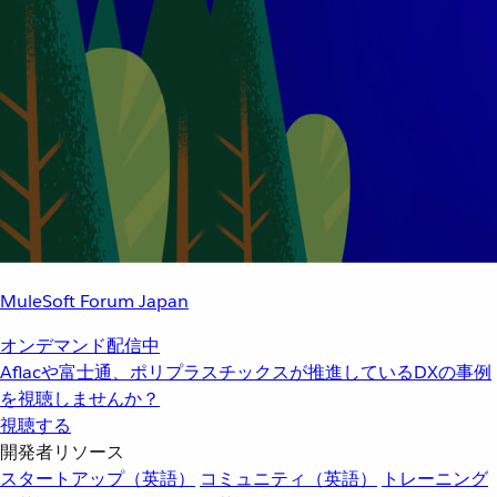
MuleSoft Forum Japan
オンデマンド配信中
Aflacや富士通、ポリプラスチックスが推進しているDXの事例
を視聴しませんか？
視聴する
開発者リソース
スタートアップ（英語）
コミュニティ（英語）
トレーニング