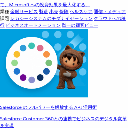
て、Microsoft への投資効果を最大化する。
業種
金融サービス
製造
小売
保険
ヘルスケア
通信・メディア
課題
レガシーシステムのモダナイゼーション
クラウドへの移
行
ビジネスオートメーション
単一の顧客ビュー
Salesforce のフルパワーを解放する API 活用術
Salesforce Customer 360との連携でビジネスのデジタル変革
を実現