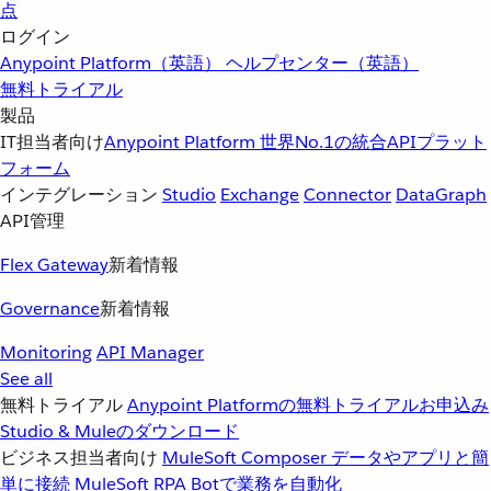
点
ログイン
Anypoint Platform（英語）
ヘルプセンター（英語）
無料トライアル
製品
IT担当者向け
Anypoint Platform
世界No.1の統合APIプラット
フォーム
インテグレーション
Studio
Exchange
Connector
DataGraph
API管理
Flex Gateway
新着情報
Governance
新着情報
Monitoring
API Manager
See all
無料トライアル
Anypoint Platformの無料トライアルお申込み
Studio & Muleのダウンロード
ビジネス担当者向け
MuleSoft Composer
データやアプリと簡
単に接続
MuleSoft RPA
Botで業務を自動化