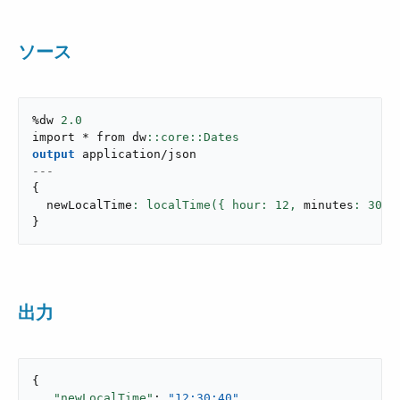
ソース
%dw 
2.0
import * from dw
output
application/json
---
{
  newLocalTime
: localTime({ hour: 
12
,
 minutes
: 
30
,
 
}
出力
{

"newLocalTime"
: 
"12:30:40"