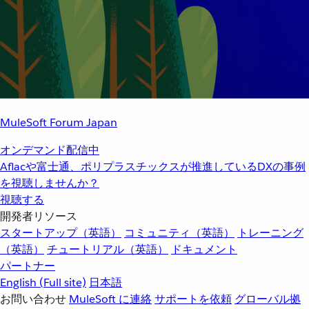
MuleSoft Forum Japan
オンデマンド配信中
Aflacや富士通、ポリプラスチックスが推進しているDXの事例
を視聴しませんか？
視聴する
開発者リソース
スタートアップ（英語）
コミュニティ（英語）
トレーニング
（英語）
チュートリアル（英語）
ドキュメント
パートナー
English
(Full site)
日本語
お問い合わせ
MuleSoft に連絡
サポートを依頼
グローバル拠