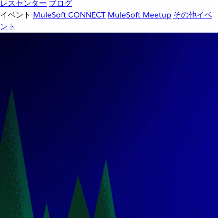
レスセンター
ブログ
イベント
MuleSoft CONNECT
MuleSoft Meetup
その他イベ
ント