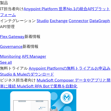
製品
IT担当者向け
Anypoint Platform
世界No.1の統合APIプラット
フォーム
インテグレーション
Studio
Exchange
Connector
DataGraph
API管理
Flex Gateway
新着情報
Governance
新着情報
Monitoring
API Manager
See all
無料トライアル
Anypoint Platformの無料トライアルお申込み
Studio & Muleのダウンロード
ビジネス担当者向け
MuleSoft Composer
データやアプリと簡
単に接続
MuleSoft RPA
Botで業務を自動化