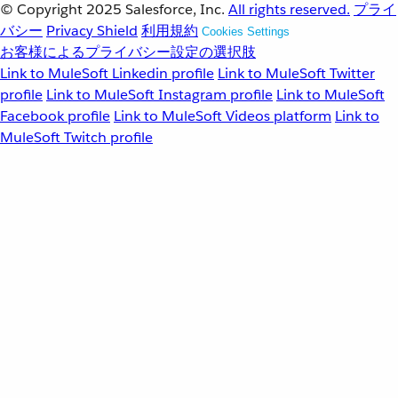
© Copyright 2025
Salesforce, Inc.
All rights reserved.
プライ
バシー
Privacy Shield
利用規約
Cookies Settings
お客様によるプライバシー設定の選択肢
Link to MuleSoft Linkedin profile
Link to MuleSoft Twitter
profile
Link to MuleSoft Instagram profile
Link to MuleSoft
Facebook profile
Link to MuleSoft Videos platform
Link to
MuleSoft Twitch profile