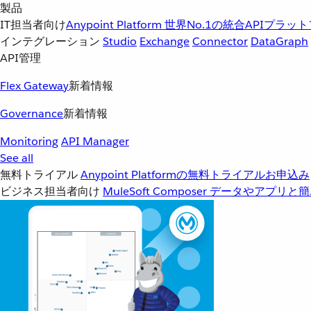
製品
IT担当者向け
Anypoint Platform
世界No.1の統合APIプラッ
インテグレーション
Studio
Exchange
Connector
DataGraph
API管理
Flex Gateway
新着情報
Governance
新着情報
Monitoring
API Manager
See all
無料トライアル
Anypoint Platformの無料トライアルお申込み
ビジネス担当者向け
MuleSoft Composer
データやアプリと簡