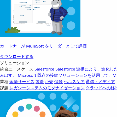
ガートナーが MuleSoft をリーダーとして評価
ダウンロードする
ソリューション
統合ユースケース
Salesforce
Salesforce 連携により、
み出す。
Microsoft
既存の接続ソリューションを活用して、Mic
業種
金融サービス
製造
小売
保険
ヘルスケア
通信・メディア
課題
レガシーシステムのモダナイゼーション
クラウドへの移