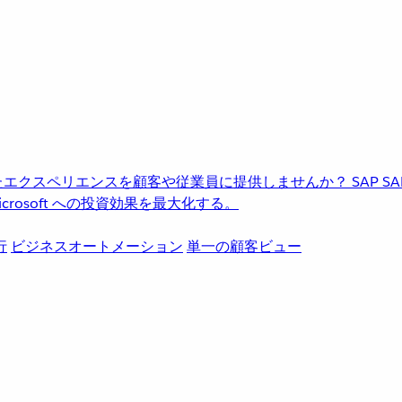
進化したエクスペリエンスを顧客や従業員に提供しませんか？
SAP
S
rosoft への投資効果を最大化する。
行
ビジネスオートメーション
単一の顧客ビュー