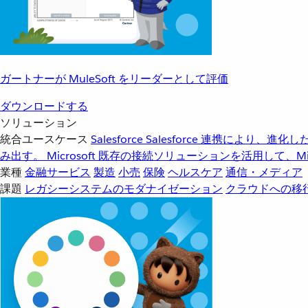
ガートナーが MuleSoft をリーダーとして評価
ダウンロードする
ソリューション
統合ユースケース
Salesforce
Salesforce 連携により、
み出す。
Microsoft
既存の接続ソリューションを活用して、Mic
業種
金融サービス
製造
小売
保険
ヘルスケア
通信・メディア
課題
レガシーシステムのモダナイゼーション
クラウドへの移