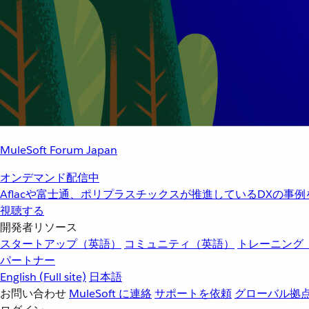
MuleSoft Forum Japan
オンデマンド配信中
Aflacや富士通、ポリプラスチックスが推進しているDXの事
視聴する
開発者リソース
スタートアップ（英語）
コミュニティ（英語）
トレーニング
パートナー
English
(Full site)
日本語
お問い合わせ
MuleSoft に連絡
サポートを依頼
グローバル拠