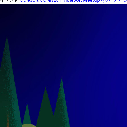
イベント
MuleSoft CONNECT
MuleSoft Meetup
その他イベ