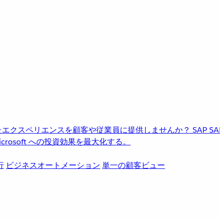
進化したエクスペリエンスを顧客や従業員に提供しませんか？
SAP
S
rosoft への投資効果を最大化する。
行
ビジネスオートメーション
単一の顧客ビュー