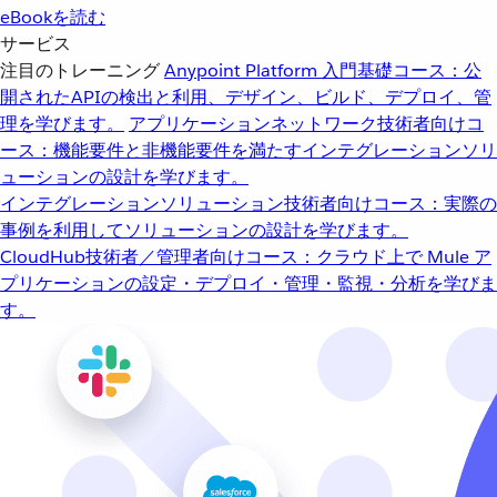
eBookを読む
サービス
注目のトレーニング
Anypoint Platform 入門
基礎コース：公
開されたAPIの検出と利用、デザイン、ビルド、デプロイ、管
理を学びます。
アプリケーションネットワーク
技術者向けコ
ース：機能要件と非機能要件を満たすインテグレーションソリ
ューションの設計を学びます。
インテグレーションソリューション
技術者向けコース：実際の
事例を利用してソリューションの設計を学びます。
CloudHub
技術者／管理者向けコース：クラウド上で Mule ア
プリケーションの設定・デプロイ・管理・監視・分析を学びま
す。