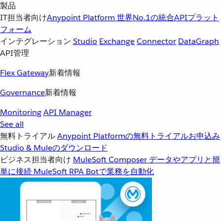
製品
IT担当者向け
Anypoint Platform
世界No.1の統合APIプラット
フォーム
インテグレーション
Studio
Exchange
Connector
DataGraph
API管理
Flex Gateway
新着情報
Governance
新着情報
Monitoring
API Manager
See all
無料トライアル
Anypoint Platformの無料トライアルお申込み
Studio & Muleのダウンロード
ビジネス担当者向け
MuleSoft Composer
データやアプリと簡
単に接続
MuleSoft RPA
Botで業務を自動化