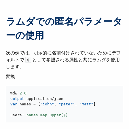
ラムダでの匿名パラメータ
ーの使用
次の例では、明示的に名前付けされていないためにデフ
ォルトで ​
​ として参照される属性と共にラムダを使用
$
します。
変換
%dw 
2.0
output
application/json
var
 names 
=
[
"john"
,
"peter"
,
"matt"
]
---
users
: names map upper($)