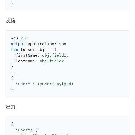
}
変換
%dw 
2.0
output
application/json
fun
toUser
(
obj
)
=
{
  firstName
: obj.field1,
  lastName
}
---
{
"user"
}
出力
{

"user"
: {
