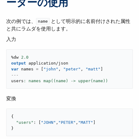
ーターの使用
次の例では、​
​ として明示的に名前付けされた属性
name
と共にラムダを使用します。
入力
%dw 
2.0
output
application/json
var
 names 
=
[
"john"
,
"peter"
,
"matt"
]
---
users
: names map((name) -> upper(name))
変換
{

"users"
: [
"JOHN"
,
"PETER"
,
"MATT"
]

}