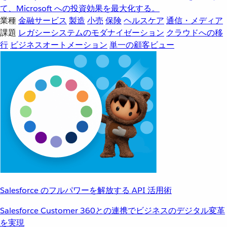
て、Microsoft への投資効果を最大化する。
業種
金融サービス
製造
小売
保険
ヘルスケア
通信・メディア
課題
レガシーシステムのモダナイゼーション
クラウドへの移
行
ビジネスオートメーション
単一の顧客ビュー
Salesforce のフルパワーを解放する API 活用術
Salesforce Customer 360との連携でビジネスのデジタル変革
を実現