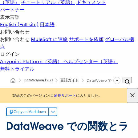
（英語）
チュートリアル（英語）
ドキュメント
パートナー
表示言語
English
(Full site)
日本語
お問い合わせ
お問い合わせ
MuleSoft に連絡
サポートを依頼
グローバル拠
点
ログイン
Anypoint Platform（英語）
ヘルプセンター（英語）
無料トライアル
DataWeave
(2.7)
言語ガイド
DataWeave での関数および
製品のこのバージョンは
延長サポート
に入りました。
Copy as Markdown
DataWeave での関数とラ