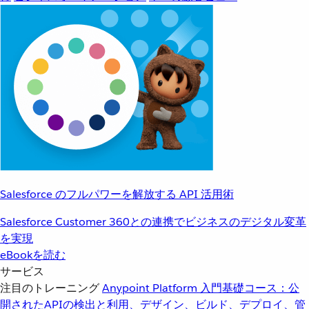
Salesforce のフルパワーを解放する API 活用術
Salesforce Customer 360との連携でビジネスのデジタル変革
を実現
eBookを読む
サービス
注目のトレーニング
Anypoint Platform 入門
基礎コース：公
開されたAPIの検出と利用、デザイン、ビルド、デプロイ、管