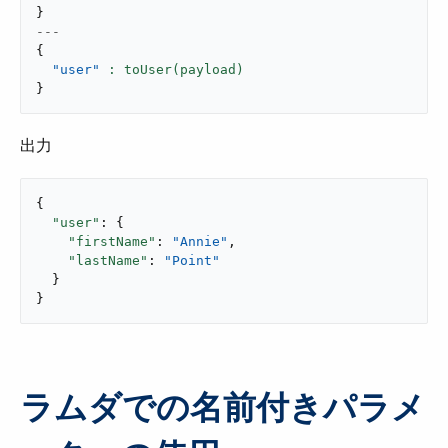
}
---
{
"user"
}
出力
{

"user"
: {

"firstName"
: 
"Annie"
,

"lastName"
: 
"Point"
  }

}
ラムダでの名前付きパラメ