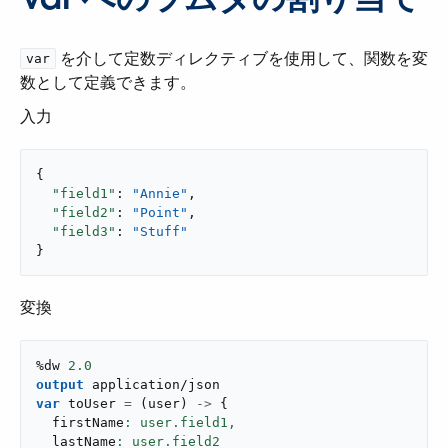
​ を介して定数ディレクティブを使用して、関数を変
var
数として定義できます。
入力
{

"field1"
: 
"Annie"
,

"field2"
: 
"Point"
,

"field3"
: 
"Stuff"
}
変換
%dw 
2.0
output
application/json
var
 toUser 
=
(
user
)
->
{
  firstName
: user.field1,
  lastName