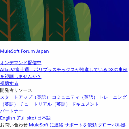
MuleSoft Forum Japan
オンデマンド配信中
Aflacや富士通、ポリプラスチックスが推進しているDXの事例
を視聴しませんか？
視聴する
開発者リソース
スタートアップ（英語）
コミュニティ（英語）
トレーニング
（英語）
チュートリアル（英語）
ドキュメント
パートナー
English
(Full site)
日本語
お問い合わせ
MuleSoft に連絡
サポートを依頼
グローバル拠