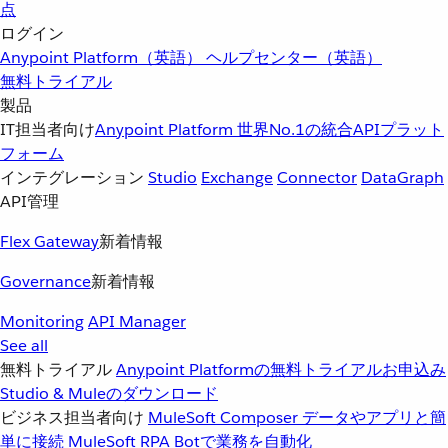
点
ログイン
Anypoint Platform（英語）
ヘルプセンター（英語）
無料トライアル
製品
IT担当者向け
Anypoint Platform
世界No.1の統合APIプラット
フォーム
インテグレーション
Studio
Exchange
Connector
DataGraph
API管理
Flex Gateway
新着情報
Governance
新着情報
Monitoring
API Manager
See all
無料トライアル
Anypoint Platformの無料トライアルお申込み
Studio & Muleのダウンロード
ビジネス担当者向け
MuleSoft Composer
データやアプリと簡
単に接続
MuleSoft RPA
Botで業務を自動化