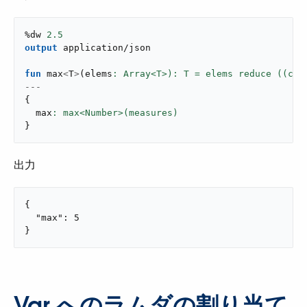
%dw 
2.5
output
application/json
fun
 max
<
T
>
(
elems
: Array<T>): T = elems reduce ((can
---
{
  max
}
出力
{

  "max": 5

}
Var へのラムダの割り当て