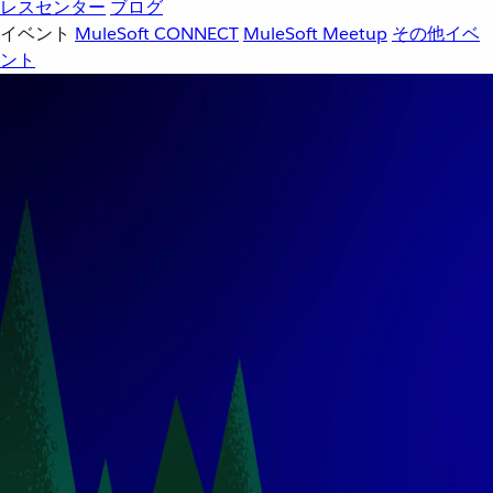
レスセンター
ブログ
イベント
MuleSoft CONNECT
MuleSoft Meetup
その他イベ
ント