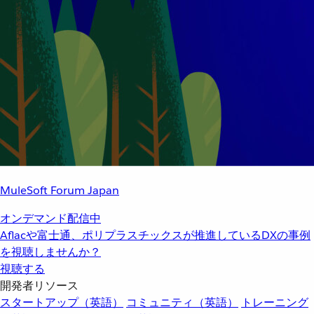
MuleSoft Forum Japan
オンデマンド配信中
Aflacや富士通、ポリプラスチックスが推進しているDXの事例
を視聴しませんか？
視聴する
開発者リソース
スタートアップ（英語）
コミュニティ（英語）
トレーニング