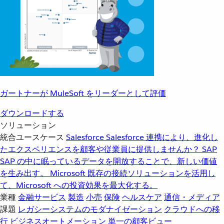
ガートナーが MuleSoft をリーダーとして評価
ダウンロードする
ソリューション
統合ユースケース
Salesforce
Salesforce 連携により、進化し
たエクスペリエンスを顧客や従業員に提供しませんか？
SAP
SAP の中に眠っているデータを開放することで、新しい価値
を生み出す。
Microsoft
既存の接続ソリューションを活用し
て、Microsoft への投資効果を最大化する。
業種
金融サービス
製造
小売
保険
ヘルスケア
通信・メディア
課題
レガシーシステムのモダナイゼーション
クラウドへの移
行
ビジネスオートメーション
単一の顧客ビュー