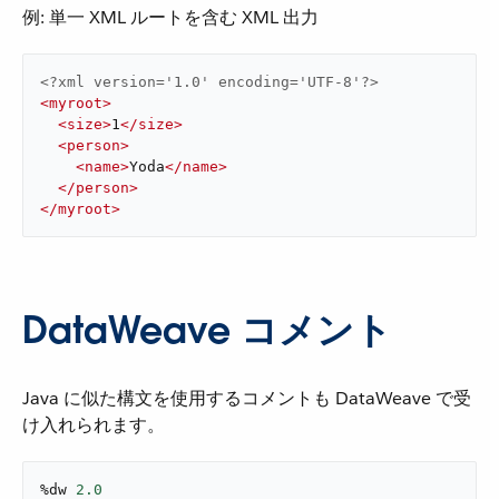
例: 単一 XML ルートを含む XML 出力
<?xml version='1.0' encoding='UTF-8'?>
<
myroot
>
<
size
>
1
</
size
>
<
person
>
<
name
>
Yoda
</
name
>
</
person
>
</
myroot
>
DataWeave コメント
Java に似た構文を使用するコメントも DataWeave で受
け入れられます。
%dw 
2.0