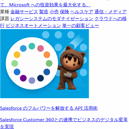
て、Microsoft への投資効果を最大化する。
業種
金融サービス
製造
小売
保険
ヘルスケア
通信・メディア
課題
レガシーシステムのモダナイゼーション
クラウドへの移
行
ビジネスオートメーション
単一の顧客ビュー
Salesforce のフルパワーを解放する API 活用術
Salesforce Customer 360との連携でビジネスのデジタル変革
を実現