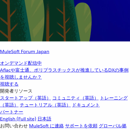
MuleSoft Forum Japan
オンデマンド配信中
Aflacや富士通、ポリプラスチックスが推進しているDXの事例
を視聴しませんか？
視聴する
開発者リソース
スタートアップ（英語）
コミュニティ（英語）
トレーニング
（英語）
チュートリアル（英語）
ドキュメント
パートナー
English
(Full site)
日本語
お問い合わせ
MuleSoft に連絡
サポートを依頼
グローバル拠