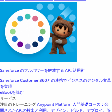
Salesforce のフルパワーを解放する API 活用術
Salesforce Customer 360との連携でビジネスのデジタル変革
を実現
eBookを読む
サービス
注目のトレーニング
Anypoint Platform 入門
基礎コース：公
開されたAPIの検出と利用、デザイン、ビルド、デプロイ、管