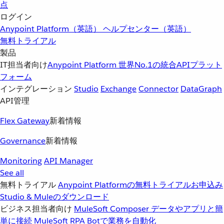
点
ログイン
Anypoint Platform（英語）
ヘルプセンター（英語）
無料トライアル
製品
IT担当者向け
Anypoint Platform
世界No.1の統合APIプラット
フォーム
インテグレーション
Studio
Exchange
Connector
DataGraph
API管理
Flex Gateway
新着情報
Governance
新着情報
Monitoring
API Manager
See all
無料トライアル
Anypoint Platformの無料トライアルお申込み
Studio & Muleのダウンロード
ビジネス担当者向け
MuleSoft Composer
データやアプリと簡
単に接続
MuleSoft RPA
Botで業務を自動化