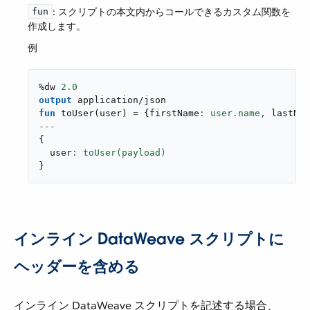
​: スクリプトの本文内からコールできるカスタム関数を
fun
作成します。
例
%dw 
2.0
output
application/json
fun
toUser
(
user
)
=
{
firstName
: user.name,
 lastNam
---
{
  user
}
インライン DataWeave スクリプトに
ヘッダーを含める
インライン DataWeave スクリプトを記述する場合、