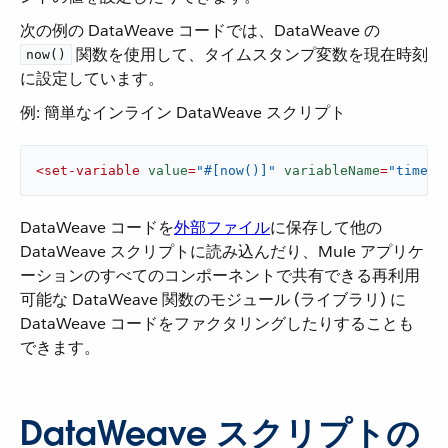
次の例の DataWeave コードでは、DataWeave の ​
​ 関数を使用して、タイムスタンプ変数を現在時刻
now()
に設定しています。
例: 簡単なインライン DataWeave スクリプト
<
set-variable
value
=
"#[now()]"
variableName
=
"timest
DataWeave コードを​
外部ファイル
​に保存して他の
DataWeave スクリプトに読み込んだり、Mule アプリケ
ーションのすべてのコンポーネントで共有できる再利用
可能な DataWeave 関数のモジュール (ライブラリ) に
DataWeave コードをファクタリングしたりすることも
できます。
DataWeave スクリプトの