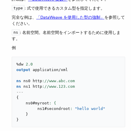
​: 式で使用できるカスタム型を指定します。
type
完全な例は、​
「DataWeave を使用した型の強制」
​を参照して
ください。
​: 名前空間。名前空間をインポートするために使用しま
ns
す。
例
%dw 
2.0
output
application/xml
ns
 ns0 http
ns
 ns1 http
://www.
123
---
{
    ns0#myroot
         ns1#secondroot
: 
"hello world"
}
}