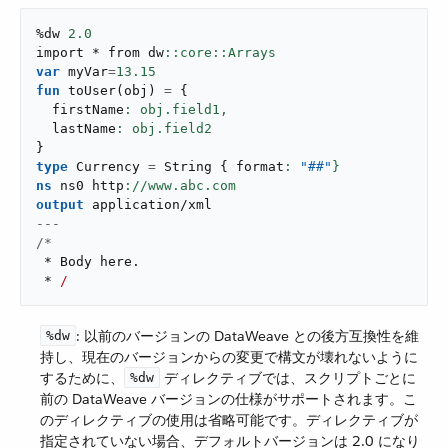
%dw 
2.0
import * from dw
var
 myVar
=
13.15
fun
toUser
(
obj
)
=
{
  firstName
: obj.field1,
  lastName
}
type
 Currency 
=
 String 
{
 format
: 
"##"
}
ns
 ns0 http
output
application/xml
---
/*
 * Body here
.
 * 
/
​: 以前のバージョンの DataWeave との後方互換性を維
%dw
持し、現在のバージョンからの変更で構文が壊れないように
するために、​
​ ディレクティブでは、スクリプトごとに
%dw
前の DataWeave バージョンの仕様がサポートされます。こ
のディレクティブの使用は省略可能です。ディレクティブが
指定されていない場合、デフォルトバージョンは 2.0 になり