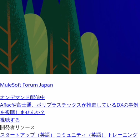
MuleSoft Forum Japan
オンデマンド配信中
Aflacや富士通、ポリプラスチックスが推進しているDXの事例
を視聴しませんか？
視聴する
開発者リソース
スタートアップ（英語）
コミュニティ（英語）
トレーニング