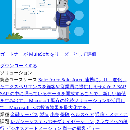
ガートナーが MuleSoft をリーダーとして評価
ダウンロードする
ソリューション
統合ユースケース
Salesforce
Salesforce 連携により、進化し
たエクスペリエンスを顧客や従業員に提供しませんか？
SAP
SAP の中に眠っているデータを開放することで、新しい価値
を生み出す。
Microsoft
既存の接続ソリューションを活用し
て、Microsoft への投資効果を最大化する。
業種
金融サービス
製造
小売
保険
ヘルスケア
通信・メディア
課題
レガシーシステムのモダナイゼーション
クラウドへの移
行
ビジネスオートメーション
単一の顧客ビュー