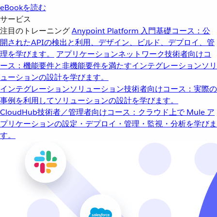
eBookを読む
サービス
注目のトレーニング
Anypoint Platform 入門
基礎コース：公
開されたAPIの検出と利用、デザイン、ビルド、デプロイ、管
理を学びます。
アプリケーションネットワーク
技術者向けコ
ース：機能要件と非機能要件を満たすインテグレーションソリ
ューションの設計を学びます。
インテグレーションソリューション
技術者向けコース：実際の
事例を利用してソリューションの設計を学びます。
CloudHub
技術者／管理者向けコース：クラウド上で Mule ア
プリケーションの設定・デプロイ・管理・監視・分析を学びま
す。