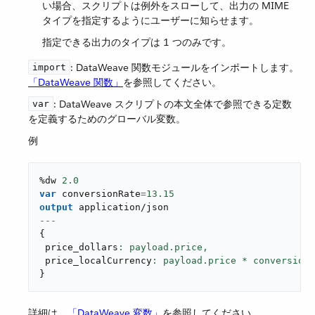
い場合、スクリプトは例外をスローして、出力の MIME
タイプを指定するようにユーザーに知らせます。
指定できる出力のタイプは 1 つのみです。
​: DataWeave 関数モジュールをインポートします。​
import
「DataWeave 関数」
​を参照してください。
​: DataWeave スクリプトの本文全体で参照できる定数
var
を定義するためのグローバル変数。
例
%dw 
2.0
var
 conversionRate
=
13.15
output
application/json
---
{
 price_dollars
: payload.price,
 price_localCurrency
}
詳細は、​
「DataWeave 変数」
​を参照してください。