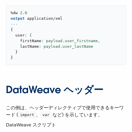
%dw 
2.0
output
application/xml
---
{
  user
    firstName
: payload.user_firstname,
    lastName
}
}
DataWeave ヘッダー
この例は、ヘッダーディレクティブで使用できるキーワ
ード (​
​、​
​ など) を示しています。
import
var
DataWeave スクリプト