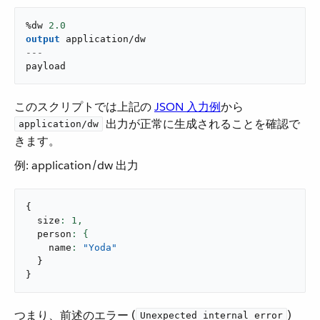
%dw 
2.0
output
application/dw
---
payload
このスクリプトでは上記の ​
JSON 入力例
​から ​
​ 出力が正常に生成されることを確認で
application/dw
きます。
例: application/dw 出力
{
  size
: 
1
,
  person
    name
: 
"Yoda"
}
}
つまり、前述のエラー (​
​)
Unexpected internal error