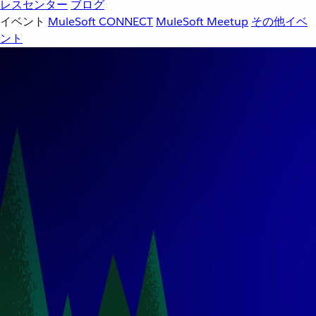
レスセンター
ブログ
イベント
MuleSoft CONNECT
MuleSoft Meetup
その他イベ
ント