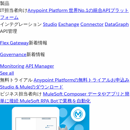
製品
IT担当者向け
Anypoint Platform
世界No.1の統合APIプラット
フォーム
インテグレーション
Studio
Exchange
Connector
DataGraph
API管理
Flex Gateway
新着情報
Governance
新着情報
Monitoring
API Manager
See all
無料トライアル
Anypoint Platformの無料トライアルお申込み
Studio & Muleのダウンロード
ビジネス担当者向け
MuleSoft Composer
データやアプリと簡
単に接続
MuleSoft RPA
Botで業務を自動化