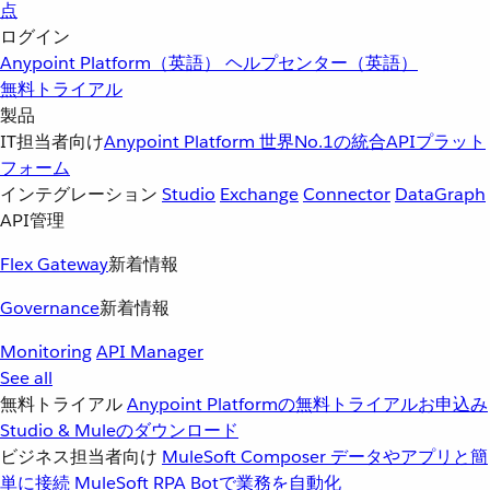
点
ログイン
Anypoint Platform（英語）
ヘルプセンター（英語）
無料トライアル
製品
IT担当者向け
Anypoint Platform
世界No.1の統合APIプラット
フォーム
インテグレーション
Studio
Exchange
Connector
DataGraph
API管理
Flex Gateway
新着情報
Governance
新着情報
Monitoring
API Manager
See all
無料トライアル
Anypoint Platformの無料トライアルお申込み
Studio & Muleのダウンロード
ビジネス担当者向け
MuleSoft Composer
データやアプリと簡
単に接続
MuleSoft RPA
Botで業務を自動化