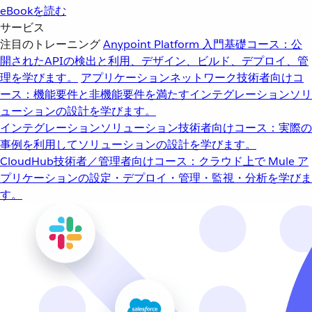
eBookを読む
サービス
注目のトレーニング
Anypoint Platform 入門
基礎コース：公
開されたAPIの検出と利用、デザイン、ビルド、デプロイ、管
理を学びます。
アプリケーションネットワーク
技術者向けコ
ース：機能要件と非機能要件を満たすインテグレーションソリ
ューションの設計を学びます。
インテグレーションソリューション
技術者向けコース：実際の
事例を利用してソリューションの設計を学びます。
CloudHub
技術者／管理者向けコース：クラウド上で Mule ア
プリケーションの設定・デプロイ・管理・監視・分析を学びま
す。