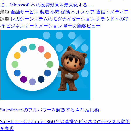
て、Microsoft への投資効果を最大化する。
業種
金融サービス
製造
小売
保険
ヘルスケア
通信・メディア
課題
レガシーシステムのモダナイゼーション
クラウドへの移
行
ビジネスオートメーション
単一の顧客ビュー
Salesforce のフルパワーを解放する API 活用術
Salesforce Customer 360との連携でビジネスのデジタル変革
を実現