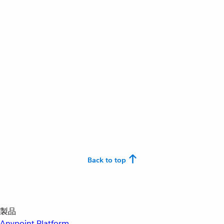
Back to top
製品
Anypoint Platform