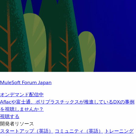
MuleSoft Forum Japan
オンデマンド配信中
Aflacや富士通、ポリプラスチックスが推進しているDXの事例
を視聴しませんか？
視聴する
開発者リソース
スタートアップ（英語）
コミュニティ（英語）
トレーニング