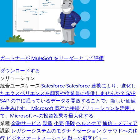
ガートナーが MuleSoft をリーダーとして評価
ダウンロードする
ソリューション
統合ユースケース
Salesforce
Salesforce 連携により、進化し
たエクスペリエンスを顧客や従業員に提供しませんか？
SAP
SAP の中に眠っているデータを開放することで、新しい価値
を生み出す。
Microsoft
既存の接続ソリューションを活用し
て、Microsoft への投資効果を最大化する。
業種
金融サービス
製造
小売
保険
ヘルスケア
通信・メディア
課題
レガシーシステムのモダナイゼーション
クラウドへの移
行
ビジネスオートメーション
単一の顧客ビュー