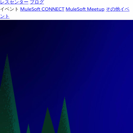
レスセンター
ブログ
イベント
MuleSoft CONNECT
MuleSoft Meetup
その他イベ
ント