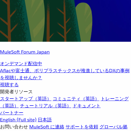
MuleSoft Forum Japan
オンデマンド配信中
Aflacや富士通、ポリプラスチックスが推進しているDXの事例
を視聴しませんか？
視聴する
開発者リソース
スタートアップ（英語）
コミュニティ（英語）
トレーニング
（英語）
チュートリアル（英語）
ドキュメント
パートナー
English
(Full site)
日本語
お問い合わせ
MuleSoft に連絡
サポートを依頼
グローバル拠