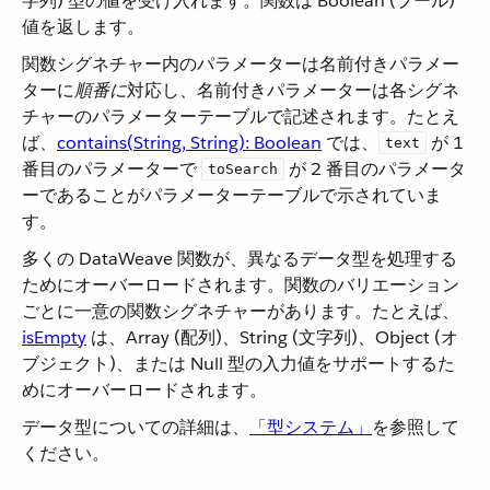
字列) 型の値を受け入れます。関数は Boolean (ブール)
値を返します。
関数シグネチャー内のパラメーターは名前付きパラメー
ターに​
順番に
​対応し、名前付きパラメーターは各シグネ
チャーのパラメーターテーブルで記述されます。たとえ
ば、​
contains(String, String): Boolean
​ では、​
​ が 1
text
番目のパラメーターで ​
​ が 2 番目のパラメータ
toSearch
ーであることがパラメーターテーブルで示されていま
す。
多くの DataWeave 関数が、異なるデータ型を処理する
ためにオーバーロードされます。関数のバリエーション
ごとに一意の関数シグネチャーがあります。たとえば、​
isEmpty
​ は、Array (配列)、String (文字列)、Object (オ
ブジェクト)、または Null 型の入力値をサポートするた
めにオーバーロードされます。
データ型についての詳細は、​
「型システム」
​を参照して
ください。