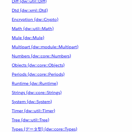
Diff (dw::util::Diff)
Dtd (dw::xml::Dtd)
Encryption (dw::Crypto)
Math (dw::util::Math)
Mule (dw::Mule)
Multipart (dw::module::Multipart)
Numbers (dw::core::Numbers)
Objects (dw::core::Objects)
Periods (dw::core::Periods)
Runtime (dw::Runtime)
Strings (dw::core::Strings)
System (dw::System)
Timer (dw::util::Timer)
Tree (dw::util::Tree)
Types (データ型) (dw::core::Types)