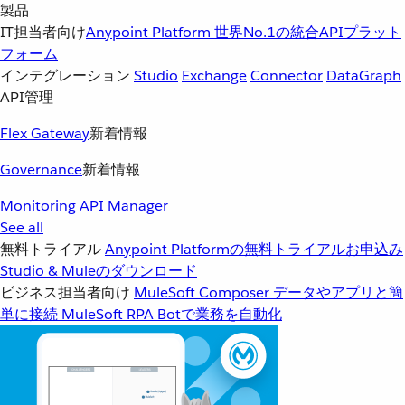
製品
IT担当者向け
Anypoint Platform
世界No.1の統合APIプラット
フォーム
インテグレーション
Studio
Exchange
Connector
DataGraph
API管理
Flex Gateway
新着情報
Governance
新着情報
Monitoring
API Manager
See all
無料トライアル
Anypoint Platformの無料トライアルお申込み
Studio & Muleのダウンロード
ビジネス担当者向け
MuleSoft Composer
データやアプリと簡
単に接続
MuleSoft RPA
Botで業務を自動化