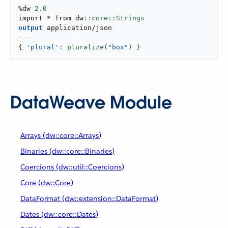
%dw 
2.0
import * from dw
output
application/json
---
{
'plural'
: pluralize(
"box"
) }
DataWeave Module
Arrays (dw::core::Arrays)
Binaries (dw::core::Binaries)
Coercions (dw::util::Coercions)
Core (dw::Core)
DataFormat (dw::extension::DataFormat)
Dates (dw::core::Dates)