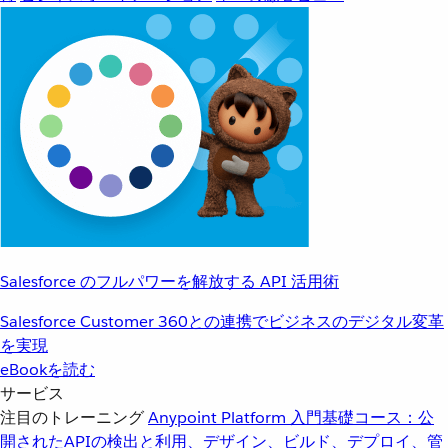
Salesforce のフルパワーを解放する API 活用術
Salesforce Customer 360との連携でビジネスのデジタル変革
を実現
eBookを読む
サービス
注目のトレーニング
Anypoint Platform 入門
基礎コース：公
開されたAPIの検出と利用、デザイン、ビルド、デプロイ、管