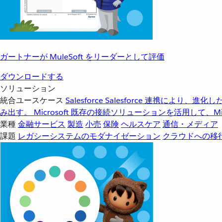
ガートナーが MuleSoft をリーダーとして評価
ダウンロードする
ソリューション
統合ユースケース
Salesforce
Salesforce 連携により、
み出す。
Microsoft
既存の接続ソリューションを活用して、Mic
業種
金融サービス
製造
小売
保険
ヘルスケア
通信・メディア
課題
レガシーシステムのモダナイゼーション
クラウドへの移