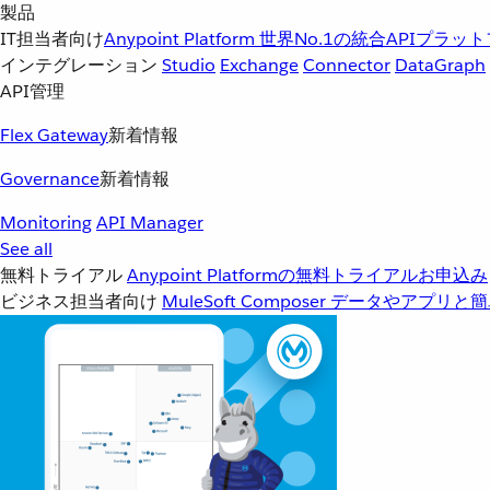
製品
IT担当者向け
Anypoint Platform
世界No.1の統合APIプラッ
インテグレーション
Studio
Exchange
Connector
DataGraph
API管理
Flex Gateway
新着情報
Governance
新着情報
Monitoring
API Manager
See all
無料トライアル
Anypoint Platformの無料トライアルお申込み
ビジネス担当者向け
MuleSoft Composer
データやアプリと簡