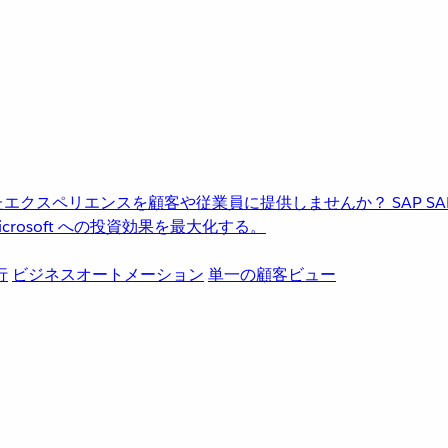
進化したエクスペリエンスを顧客や従業員に提供しませんか？
SAP
S
rosoft への投資効果を最大化する。
行
ビジネスオートメーション
単一の顧客ビュー