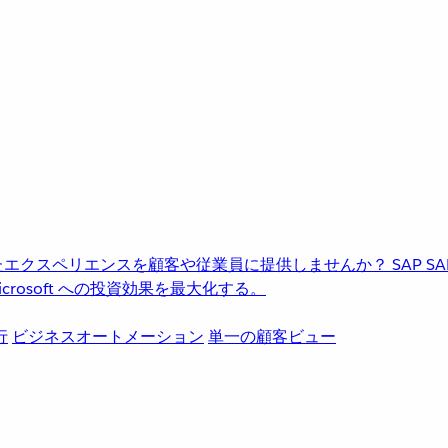
進化したエクスペリエンスを顧客や従業員に提供しませんか？
SAP
S
rosoft への投資効果を最大化する。
行
ビジネスオートメーション
単一の顧客ビュー