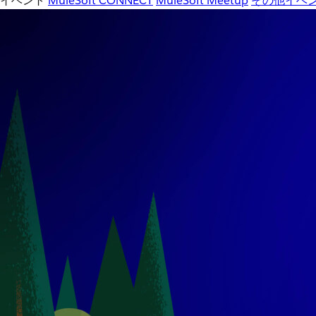
イベント
MuleSoft CONNECT
MuleSoft Meetup
その他イベ