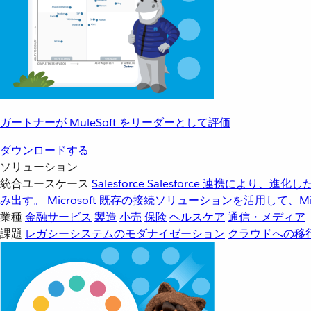
ガートナーが MuleSoft をリーダーとして評価
ダウンロードする
ソリューション
統合ユースケース
Salesforce
Salesforce 連携により、
み出す。
Microsoft
既存の接続ソリューションを活用して、Mic
業種
金融サービス
製造
小売
保険
ヘルスケア
通信・メディア
課題
レガシーシステムのモダナイゼーション
クラウドへの移