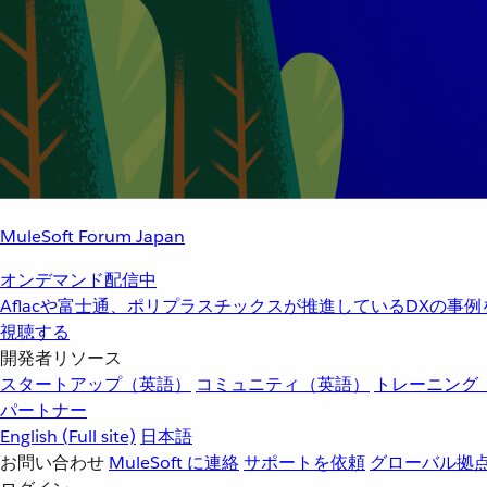
MuleSoft Forum Japan
オンデマンド配信中
Aflacや富士通、ポリプラスチックスが推進しているDXの事
視聴する
開発者リソース
スタートアップ（英語）
コミュニティ（英語）
トレーニング
パートナー
English
(Full site)
日本語
お問い合わせ
MuleSoft に連絡
サポートを依頼
グローバル拠