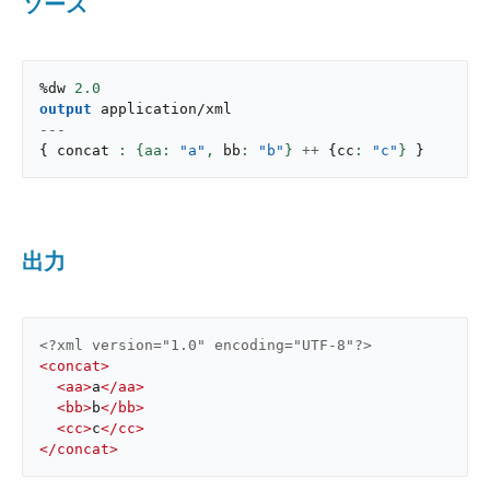
ソース
%dw 
2.0
output
application/xml
---
{
 concat 
: {aa: 
"a"
,
 bb
: 
"b"
}
++
{
cc
: 
"c"
}
}
出力
<?xml version="1.0" encoding="UTF-8"?>
<
concat
>
<
aa
>
a
</
aa
>
<
bb
>
b
</
bb
>
<
cc
>
c
</
cc
>
</
concat
>