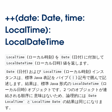
++(date: Date, time:
LocalTime):
LocalDateTime
​ (ローカル時刻) を ​
​ (日付) に付加して ​
LocalTime
Date
​ (ローカル日時) 値を返します。
LocalDateTime
​ (日付) および ​
​ (ローカル時刻) インス
Date
LocalTime
タンスは、標準 Java 表記を パイプ (​
​) 記号で囲んで記
|
述します。結果は、標準 Java 形式の ​
​ (ロ
LocalDateTime
ーカル日時) オブジェクトです。2 つのオブジェクトが連
結される順序に 意味はないため、論理的には ​
Date
​ の結果は同じになりま
LocalTime`​ と ​`LocalTime Date
す。