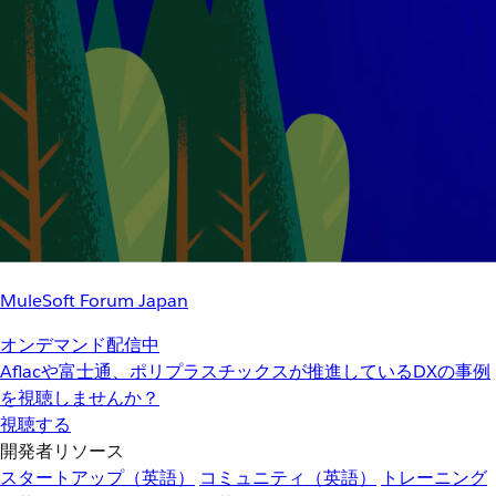
MuleSoft Forum Japan
オンデマンド配信中
Aflacや富士通、ポリプラスチックスが推進しているDXの事例
を視聴しませんか？
視聴する
開発者リソース
スタートアップ（英語）
コミュニティ（英語）
トレーニング