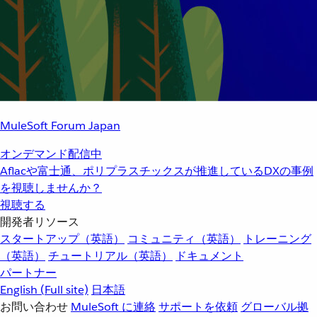
MuleSoft Forum Japan
オンデマンド配信中
Aflacや富士通、ポリプラスチックスが推進しているDXの事例
を視聴しませんか？
視聴する
開発者リソース
スタートアップ（英語）
コミュニティ（英語）
トレーニング
（英語）
チュートリアル（英語）
ドキュメント
パートナー
English
(Full site)
日本語
お問い合わせ
MuleSoft に連絡
サポートを依頼
グローバル拠