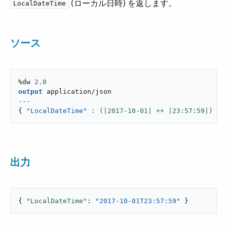
​ (ローカル日時) を返します。
LocalDateTime
ソース
%dw 
2.0
output
application/json
---
{
"LocalDateTime"
: (|
2017
-
10
-
01
| ++ |
23
:
57
:
59
|) }
出力
{ 
"LocalDateTime"
: 
"2017-10-01T23:57:59"
 }