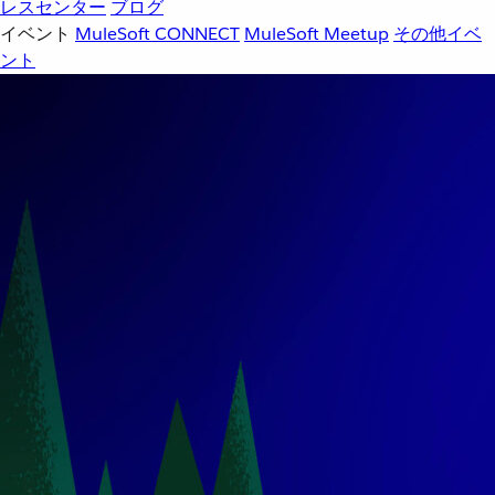
レスセンター
ブログ
イベント
MuleSoft CONNECT
MuleSoft Meetup
その他イベ
ント