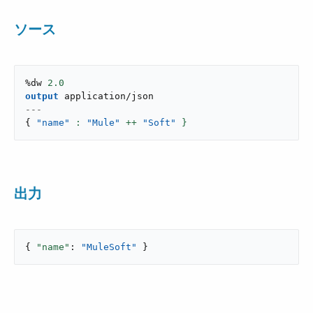
ソース
%dw 
2.0
output
application/json
---
{
"name"
: 
"Mule"
 ++ 
"Soft"
 }
出力
{ 
"name"
: 
"MuleSoft"
 }