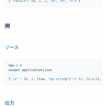
{ 
"result"
: [
0
, 
1
, 
2
, 
"a"
, 
"b"
, 
"c"
] }
例
ソース
%dw 
2.0
output
application/json
---
{
"a"
: [
0
,
1
,
true
,
"my string"
]
++
[
2
,
[
3
,
4
,
5
]
,
{
出力