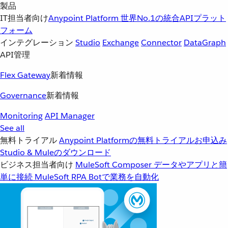
製品
IT担当者向け
Anypoint Platform
世界No.1の統合APIプラット
フォーム
インテグレーション
Studio
Exchange
Connector
DataGraph
API管理
Flex Gateway
新着情報
Governance
新着情報
Monitoring
API Manager
See all
無料トライアル
Anypoint Platformの無料トライアルお申込み
Studio & Muleのダウンロード
ビジネス担当者向け
MuleSoft Composer
データやアプリと簡
単に接続
MuleSoft RPA
Botで業務を自動化