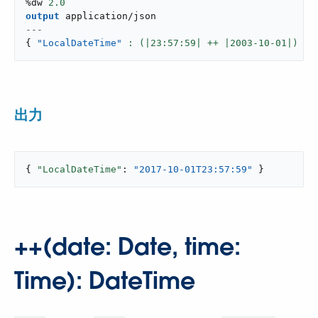
%dw 
2.0
output
application/json
---
{
"LocalDateTime"
: (|
23
:
57
:
59
| ++ |
2003
-
10
-
01
|) }
出力
{ 
"LocalDateTime"
: 
"2017-10-01T23:57:59"
 }
++(date: Date, time:
Time): DateTime