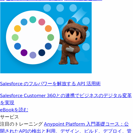
Salesforce のフルパワーを解放する API 活用術
Salesforce Customer 360との連携でビジネスのデジタル変革
を実現
eBookを読む
サービス
注目のトレーニング
Anypoint Platform 入門
基礎コース：公
開されたAPIの検出と利用、デザイン、ビルド、デプロイ、管