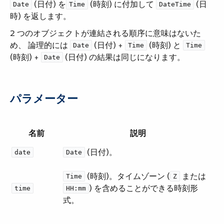
​ (日付) を​
​ (時刻) に付加して ​
​ (日
Date
Time
DateTime
時) を返します。
2 つのオブジェクトが連結される順序に意味はないた
め、 論理的には ​
​ (日付) + ​
​ (時刻) と ​
Date
Time
Time
(時刻) + ​
​ (日付) の結果は同じになります。
Date
パラメーター
名前
説明
​ (日付)。
date
Date
​ (時刻)。タイムゾーン (​
​ または ​
Time
Z
​) を含めることができる時刻形
time
HH:mm
式。