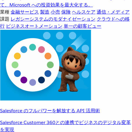
て、Microsoft への投資効果を最大化する。
業種
金融サービス
製造
小売
保険
ヘルスケア
通信・メディア
課題
レガシーシステムのモダナイゼーション
クラウドへの移
行
ビジネスオートメーション
単一の顧客ビュー
Salesforce のフルパワーを解放する API 活用術
Salesforce Customer 360との連携でビジネスのデジタル変革
を実現