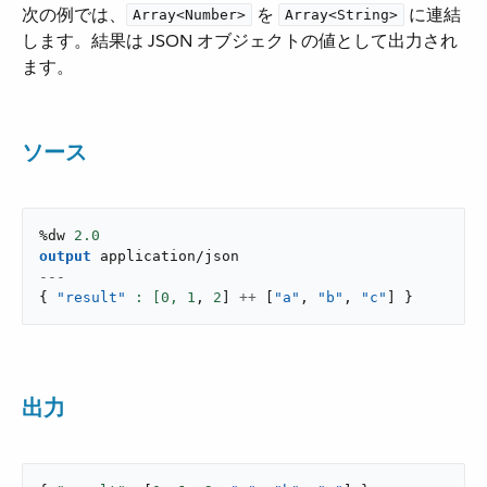
次の例では、​
​ を ​
​ に連結
Array<Number>
Array<String>
します。結果は JSON オブジェクトの値として出力され
ます。
ソース
%dw 
2.0
output
application/json
---
{
"result"
: [
0
,
1
,
2
]
++
[
"a"
,
"b"
,
"c"
]
}
出力