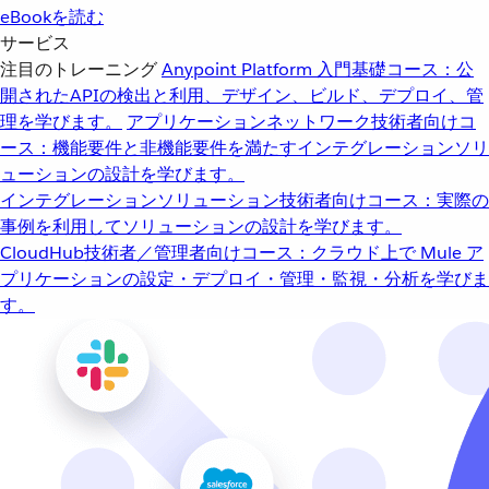
eBookを読む
サービス
注目のトレーニング
Anypoint Platform 入門
基礎コース：公
開されたAPIの検出と利用、デザイン、ビルド、デプロイ、管
理を学びます。
アプリケーションネットワーク
技術者向けコ
ース：機能要件と非機能要件を満たすインテグレーションソリ
ューションの設計を学びます。
インテグレーションソリューション
技術者向けコース：実際の
事例を利用してソリューションの設計を学びます。
CloudHub
技術者／管理者向けコース：クラウド上で Mule ア
プリケーションの設定・デプロイ・管理・監視・分析を学びま
す。