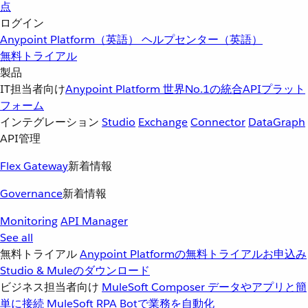
点
ログイン
Anypoint Platform（英語）
ヘルプセンター（英語）
無料トライアル
製品
IT担当者向け
Anypoint Platform
世界No.1の統合APIプラット
フォーム
インテグレーション
Studio
Exchange
Connector
DataGraph
API管理
Flex Gateway
新着情報
Governance
新着情報
Monitoring
API Manager
See all
無料トライアル
Anypoint Platformの無料トライアルお申込み
Studio & Muleのダウンロード
ビジネス担当者向け
MuleSoft Composer
データやアプリと簡
単に接続
MuleSoft RPA
Botで業務を自動化