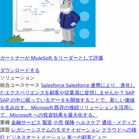
ガートナーが MuleSoft をリーダーとして評価
ダウンロードする
ソリューション
統合ユースケース
Salesforce
Salesforce 連携により、進化し
たエクスペリエンスを顧客や従業員に提供しませんか？
SAP
SAP の中に眠っているデータを開放することで、新しい価値
を生み出す。
Microsoft
既存の接続ソリューションを活用し
て、Microsoft への投資効果を最大化する。
業種
金融サービス
製造
小売
保険
ヘルスケア
通信・メディア
課題
レガシーシステムのモダナイゼーション
クラウドへの移
行
ビジネスオートメーション
単一の顧客ビュー