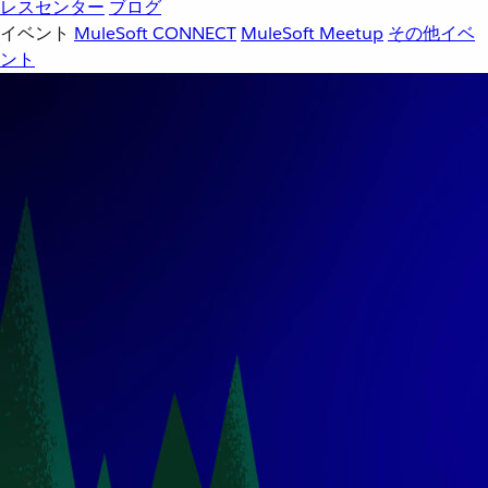
レスセンター
ブログ
イベント
MuleSoft CONNECT
MuleSoft Meetup
その他イベ
ント