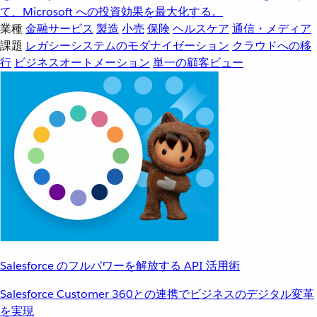
て、Microsoft への投資効果を最大化する。
業種
金融サービス
製造
小売
保険
ヘルスケア
通信・メディア
課題
レガシーシステムのモダナイゼーション
クラウドへの移
行
ビジネスオートメーション
単一の顧客ビュー
Salesforce のフルパワーを解放する API 活用術
Salesforce Customer 360との連携でビジネスのデジタル変革
を実現