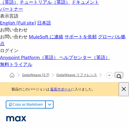
（英語）
チュートリアル（英語）
ドキュメント
パートナー
表示言語
English
(Full site)
日本語
お問い合わせ
お問い合わせ
MuleSoft に連絡
サポートを依頼
グローバル拠
点
ログイン
Anypoint Platform（英語）
ヘルプセンター（英語）
無料トライアル
DataWeave
(2.7)
DataWeave リファレンス
dw::Core
m
製品のこのバージョンは
延長サポート
に入りました。
Copy as Markdown
max