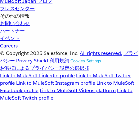
MuleSoft Japan ブログ
プレスセンター
その他の情報
お問い合わせ
パートナー
イベント
Careers
© Copyright 2025
Salesforce, Inc.
All rights reserved.
プライ
バシー
Privacy Shield
利用規約
Cookies Settings
お客様によるプライバシー設定の選択肢
Link to MuleSoft Linkedin profile
Link to MuleSoft Twitter
profile
Link to MuleSoft Instagram profile
Link to MuleSoft
Facebook profile
Link to MuleSoft Videos platform
Link to
MuleSoft Twitch profile