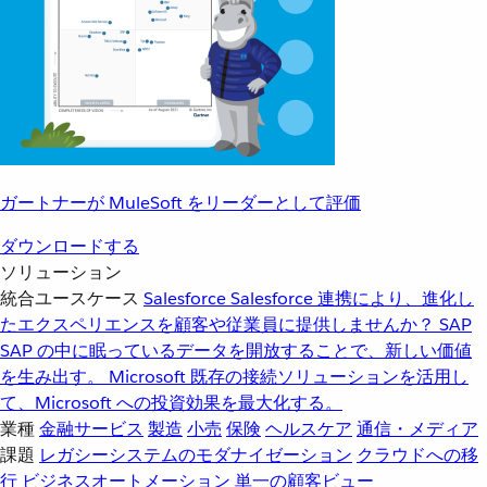
ガートナーが MuleSoft をリーダーとして評価
ダウンロードする
ソリューション
統合ユースケース
Salesforce
Salesforce 連携により、進化し
たエクスペリエンスを顧客や従業員に提供しませんか？
SAP
SAP の中に眠っているデータを開放することで、新しい価値
を生み出す。
Microsoft
既存の接続ソリューションを活用し
て、Microsoft への投資効果を最大化する。
業種
金融サービス
製造
小売
保険
ヘルスケア
通信・メディア
課題
レガシーシステムのモダナイゼーション
クラウドへの移
行
ビジネスオートメーション
単一の顧客ビュー