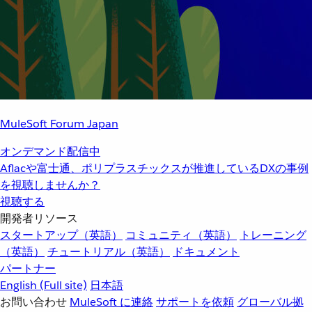
MuleSoft Forum Japan
オンデマンド配信中
Aflacや富士通、ポリプラスチックスが推進しているDXの事例
を視聴しませんか？
視聴する
開発者リソース
スタートアップ（英語）
コミュニティ（英語）
トレーニング
（英語）
チュートリアル（英語）
ドキュメント
パートナー
English
(Full site)
日本語
お問い合わせ
MuleSoft に連絡
サポートを依頼
グローバル拠