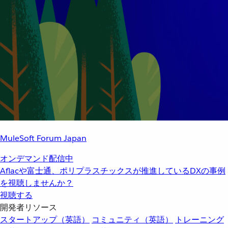
MuleSoft Forum Japan
オンデマンド配信中
Aflacや富士通、ポリプラスチックスが推進しているDXの事例
を視聴しませんか？
視聴する
開発者リソース
スタートアップ（英語）
コミュニティ（英語）
トレーニング