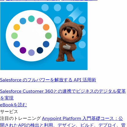
Salesforce のフルパワーを解放する API 活用術
Salesforce Customer 360との連携でビジネスのデジタル変革
を実現
eBookを読む
サービス
注目のトレーニング
Anypoint Platform 入門
基礎コース：公
開されたAPIの検出と利用、デザイン、ビルド、デプロイ、管