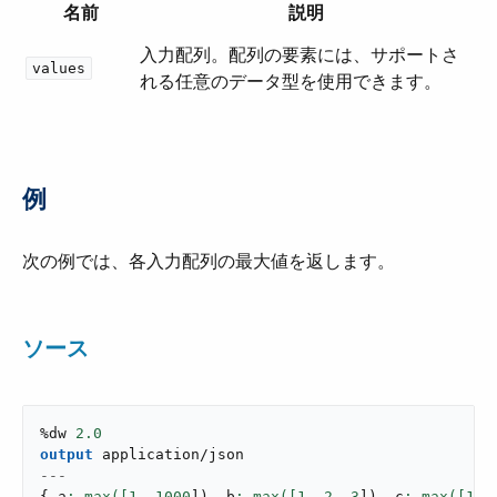
名前
説明
入力配列。配列の要素には、サポートさ
values
れる任意のデータ型を使用できます。
例
次の例では、各入力配列の最大値を返します。
ソース
%dw 
2.0
output
application/json
---
{
 a
: max([
1
,
1000
]
)
,
 b
: max([
1
,
2
,
3
]
)
,
 c
: max([
1.5