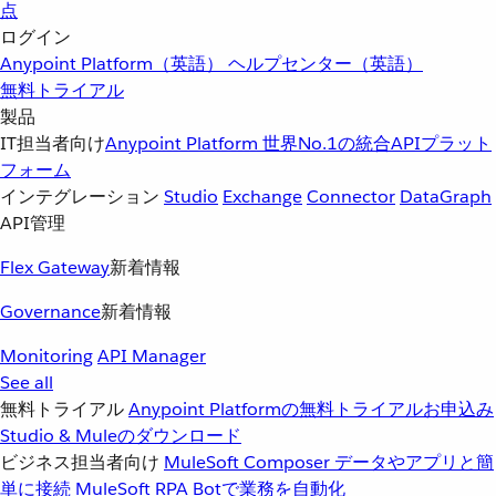
点
ログイン
Anypoint Platform（英語）
ヘルプセンター（英語）
無料トライアル
製品
IT担当者向け
Anypoint Platform
世界No.1の統合APIプラット
フォーム
インテグレーション
Studio
Exchange
Connector
DataGraph
API管理
Flex Gateway
新着情報
Governance
新着情報
Monitoring
API Manager
See all
無料トライアル
Anypoint Platformの無料トライアルお申込み
Studio & Muleのダウンロード
ビジネス担当者向け
MuleSoft Composer
データやアプリと簡
単に接続
MuleSoft RPA
Botで業務を自動化