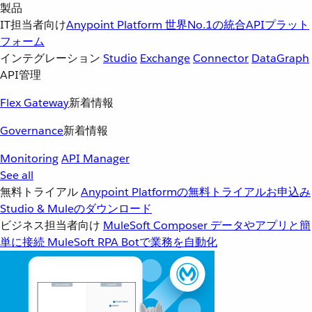
製品
IT担当者向け
Anypoint Platform
世界No.1の統合APIプラット
フォーム
インテグレーション
Studio
Exchange
Connector
DataGraph
API管理
Flex Gateway
新着情報
Governance
新着情報
Monitoring
API Manager
See all
無料トライアル
Anypoint Platformの無料トライアルお申込み
Studio & Muleのダウンロード
ビジネス担当者向け
MuleSoft Composer
データやアプリと簡
単に接続
MuleSoft RPA
Botで業務を自動化