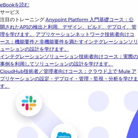
eBookを読む
サービス
注目のトレーニング
Anypoint Platform 入門
基礎コース：公
開されたAPIの検出と利用、デザイン、ビルド、デプロイ、管
理を学びます。
アプリケーションネットワーク
技術者向けコ
ース：機能要件と非機能要件を満たすインテグレーションソリ
ューションの設計を学びます。
インテグレーションソリューション
技術者向けコース：実際の
事例を利用してソリューションの設計を学びます。
CloudHub
技術者／管理者向けコース：クラウド上で Mule ア
プリケーションの設定・デプロイ・管理・監視・分析を学びま
す。