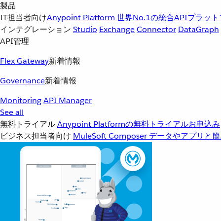
製品
IT担当者向け
Anypoint Platform
世界No.1の統合APIプラッ
インテグレーション
Studio
Exchange
Connector
DataGraph
API管理
Flex Gateway
新着情報
Governance
新着情報
Monitoring
API Manager
See all
無料トライアル
Anypoint Platformの無料トライアルお申込み
ビジネス担当者向け
MuleSoft Composer
データやアプリと簡