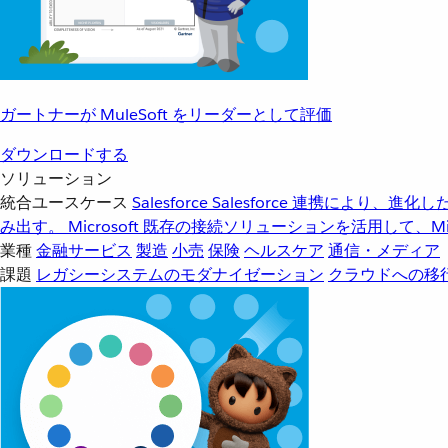
ガートナーが MuleSoft をリーダーとして評価
ダウンロードする
ソリューション
統合ユースケース
Salesforce
Salesforce 連携により、
み出す。
Microsoft
既存の接続ソリューションを活用して、Mic
業種
金融サービス
製造
小売
保険
ヘルスケア
通信・メディア
課題
レガシーシステムのモダナイゼーション
クラウドへの移