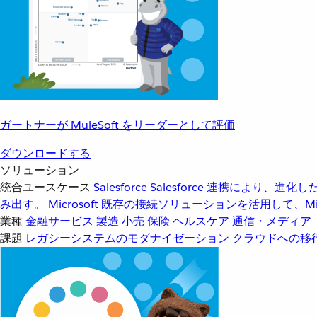
ガートナーが MuleSoft をリーダーとして評価
ダウンロードする
ソリューション
統合ユースケース
Salesforce
Salesforce 連携により、
み出す。
Microsoft
既存の接続ソリューションを活用して、Mic
業種
金融サービス
製造
小売
保険
ヘルスケア
通信・メディア
課題
レガシーシステムのモダナイゼーション
クラウドへの移