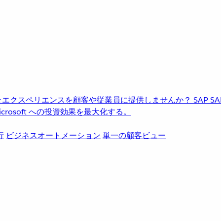
進化したエクスペリエンスを顧客や従業員に提供しませんか？
SAP
S
rosoft への投資効果を最大化する。
行
ビジネスオートメーション
単一の顧客ビュー