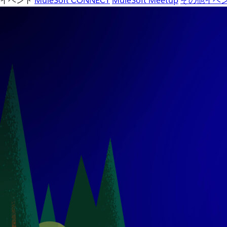
イベント
MuleSoft CONNECT
MuleSoft Meetup
その他イベ