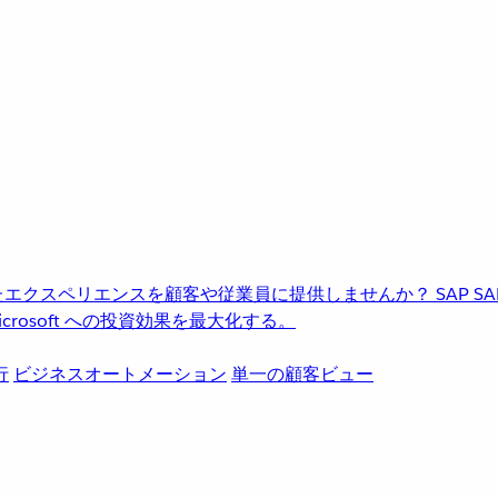
進化したエクスペリエンスを顧客や従業員に提供しませんか？
SAP
S
rosoft への投資効果を最大化する。
行
ビジネスオートメーション
単一の顧客ビュー