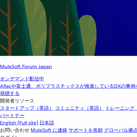
MuleSoft Forum Japan
オンデマンド配信中
Aflacや富士通、ポリプラスチックスが推進しているDXの事
視聴する
開発者リソース
スタートアップ（英語）
コミュニティ（英語）
トレーニング
パートナー
English
(Full site)
日本語
お問い合わせ
MuleSoft に連絡
サポートを依頼
グローバル拠