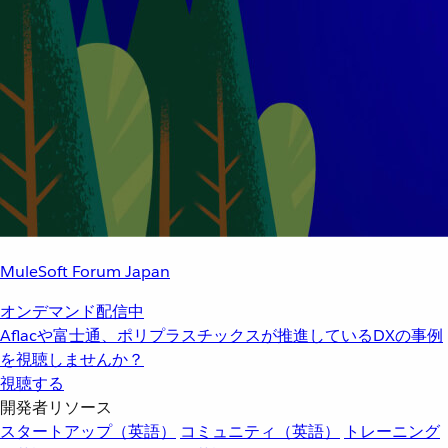
MuleSoft Forum Japan
オンデマンド配信中
Aflacや富士通、ポリプラスチックスが推進しているDXの事例
を視聴しませんか？
視聴する
開発者リソース
スタートアップ（英語）
コミュニティ（英語）
トレーニング