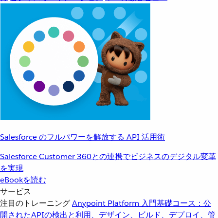
Salesforce のフルパワーを解放する API 活用術
Salesforce Customer 360との連携でビジネスのデジタル変革
を実現
eBookを読む
サービス
注目のトレーニング
Anypoint Platform 入門
基礎コース：公
開されたAPIの検出と利用、デザイン、ビルド、デプロイ、管