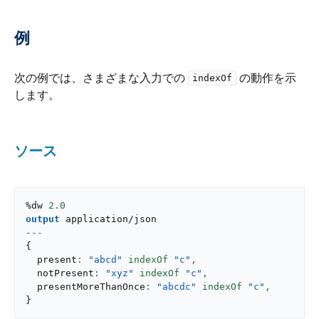
例
次の例では、さまざまな入力での ​
​ の動作を示
indexOf
します。
ソース
%dw 
2.0
output
application/json
---
{
  present
: 
"abcd"
 indexOf 
"c"
,
  notPresent
: 
"xyz"
 indexOf 
"c"
,
  presentMoreThanOnce
: 
"abcdc"
 indexOf 
"c"
,
}