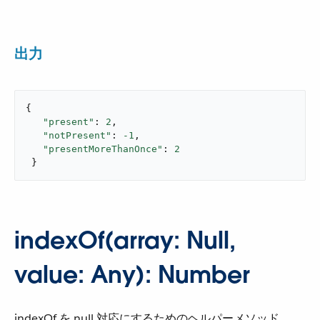
出力
{

"present"
: 
2
,

"notPresent"
: 
-1
,

"presentMoreThanOnce"
: 
2
 }
indexOf(array: Null,
value: Any): Number
indexOf を null 対応にするためのヘルパーメソッド。