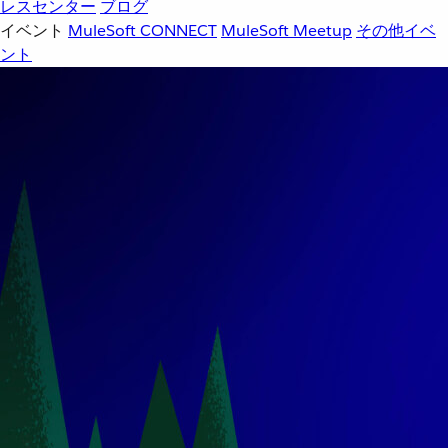
レスセンター
ブログ
イベント
MuleSoft CONNECT
MuleSoft Meetup
その他イベ
ント