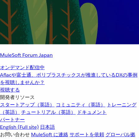
MuleSoft Forum Japan
オンデマンド配信中
Aflacや富士通、ポリプラスチックスが推進しているDXの事例
を視聴しませんか？
視聴する
開発者リソース
スタートアップ（英語）
コミュニティ（英語）
トレーニング
（英語）
チュートリアル（英語）
ドキュメント
パートナー
English
(Full site)
日本語
お問い合わせ
MuleSoft に連絡
サポートを依頼
グローバル拠