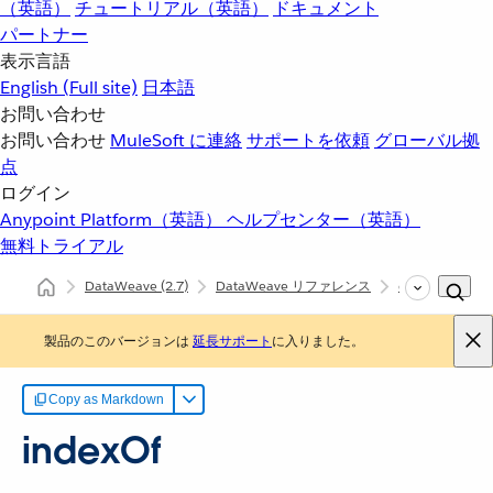
（英語）
チュートリアル（英語）
ドキュメント
パートナー
表示言語
English
(Full site)
日本語
お問い合わせ
お問い合わせ
MuleSoft に連絡
サポートを依頼
グローバル拠
点
ログイン
Anypoint Platform（英語）
ヘルプセンター（英語）
無料トライアル
DataWeave
(2.7)
DataWeave リファレンス
dw::Core
in
製品のこのバージョンは
延長サポート
に入りました。
Copy as Markdown
indexOf