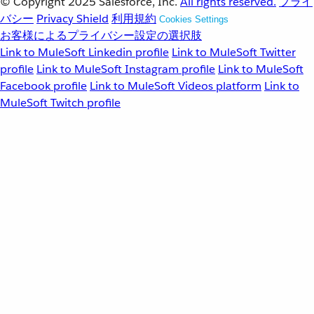
© Copyright 2025
Salesforce, Inc.
All rights reserved.
プライ
バシー
Privacy Shield
利用規約
Cookies Settings
お客様によるプライバシー設定の選択肢
Link to MuleSoft Linkedin profile
Link to MuleSoft Twitter
profile
Link to MuleSoft Instagram profile
Link to MuleSoft
Facebook profile
Link to MuleSoft Videos platform
Link to
MuleSoft Twitch profile