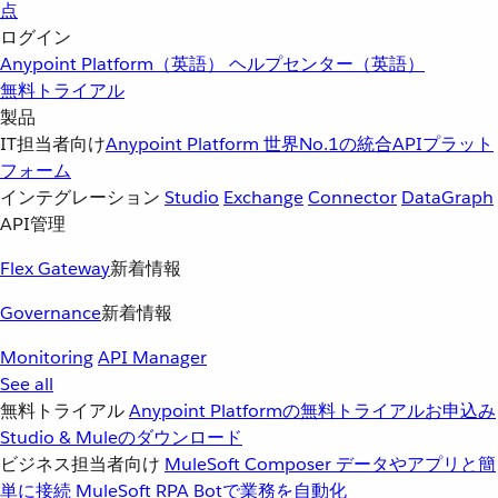
点
ログイン
Anypoint Platform（英語）
ヘルプセンター（英語）
無料トライアル
製品
IT担当者向け
Anypoint Platform
世界No.1の統合APIプラット
フォーム
インテグレーション
Studio
Exchange
Connector
DataGraph
API管理
Flex Gateway
新着情報
Governance
新着情報
Monitoring
API Manager
See all
無料トライアル
Anypoint Platformの無料トライアルお申込み
Studio & Muleのダウンロード
ビジネス担当者向け
MuleSoft Composer
データやアプリと簡
単に接続
MuleSoft RPA
Botで業務を自動化