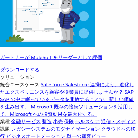
ガートナーが MuleSoft をリーダーとして評価
ダウンロードする
ソリューション
統合ユースケース
Salesforce
Salesforce 連携により、進化し
たエクスペリエンスを顧客や従業員に提供しませんか？
SAP
SAP の中に眠っているデータを開放することで、新しい価値
を生み出す。
Microsoft
既存の接続ソリューションを活用し
て、Microsoft への投資効果を最大化する。
業種
金融サービス
製造
小売
保険
ヘルスケア
通信・メディア
課題
レガシーシステムのモダナイゼーション
クラウドへの移
行
ビジネスオートメーション
単一の顧客ビュー