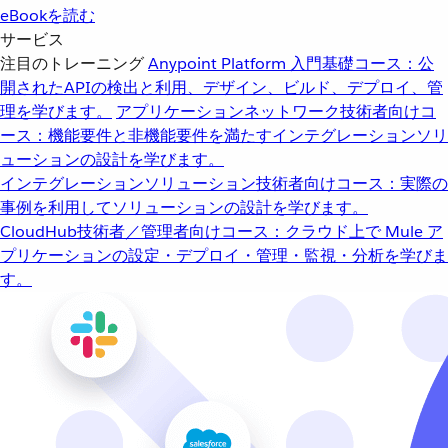
eBookを読む
サービス
注目のトレーニング
Anypoint Platform 入門
基礎コース：公
開されたAPIの検出と利用、デザイン、ビルド、デプロイ、管
理を学びます。
アプリケーションネットワーク
技術者向けコ
ース：機能要件と非機能要件を満たすインテグレーションソリ
ューションの設計を学びます。
インテグレーションソリューション
技術者向けコース：実際の
事例を利用してソリューションの設計を学びます。
CloudHub
技術者／管理者向けコース：クラウド上で Mule ア
プリケーションの設定・デプロイ・管理・監視・分析を学びま
す。