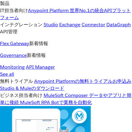
製品
IT担当者向け
Anypoint Platform
世界No.1の統合APIプラット
フォーム
インテグレーション
Studio
Exchange
Connector
DataGraph
API管理
Flex Gateway
新着情報
Governance
新着情報
Monitoring
API Manager
See all
無料トライアル
Anypoint Platformの無料トライアルお申込み
Studio & Muleのダウンロード
ビジネス担当者向け
MuleSoft Composer
データやアプリと簡
単に接続
MuleSoft RPA
Botで業務を自動化