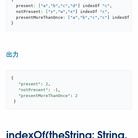
  present
: [
"a"
,
"b"
,
"c"
,
"d"
]
 indexOf 
"c"
,
  notPresent
: [
"x"
,
"w"
,
"x"
]
 indexOf 
"c"
,
  presentMoreThanOnce
: [
"a"
,
"b"
,
"c"
,
"c"
]
 indexOf 
"c
}
出力
{

"present"
: 
2
,

"notPresent"
: 
-1
,

"presentMoreThanOnce"
: 
2
 }
indexOf(theString: String,