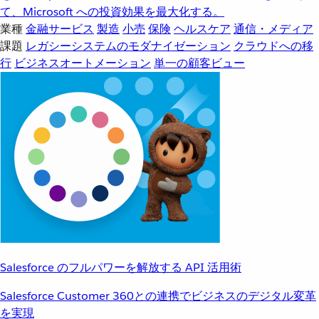
て、Microsoft への投資効果を最大化する。
業種
金融サービス
製造
小売
保険
ヘルスケア
通信・メディア
課題
レガシーシステムのモダナイゼーション
クラウドへの移
行
ビジネスオートメーション
単一の顧客ビュー
Salesforce のフルパワーを解放する API 活用術
Salesforce Customer 360との連携でビジネスのデジタル変革
を実現