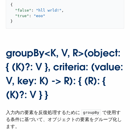
{

"false"
: 
"hll wrld!"
,

"true"
: 
"eoo"
}
groupBy<K, V, R>(object:
{ (K)?: V }, criteria: (value:
V, key: K) -> R): { (R): {
(K)?: V } }
入力内の要素を反復処理するために ​
​ で使用す
groupBy
る条件に基づいて、オブジェクトの要素をグループ化し
ます。