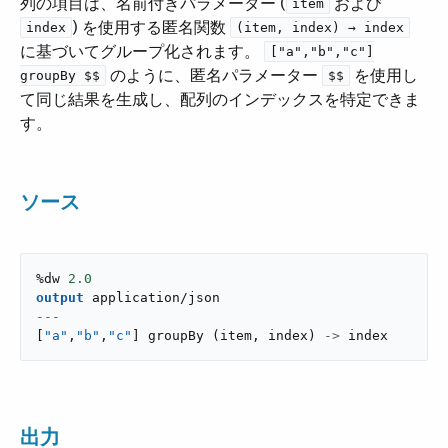
列の項目は、名前付きパラメーター (​
​ および ​
item
​) を使用する匿名関数 ​
index
(item, index) → index
に基づいてグループ化されます。
["a","b","c"]
​ のように、匿名パラメーター ​
​ を使用し
groupBy $$
$$
て同じ結果を生成し、配列のインデックスを特定できま
す。
ソース
%dw 
2.0
output
application/json
---
[
"a"
,
"b"
,
"c"
]
groupBy
(
item
,
 index
)
->
 index
出力