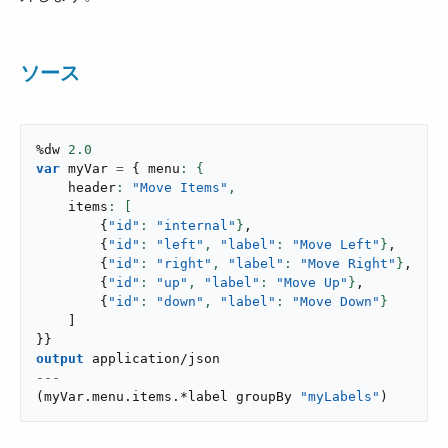
ソース
%dw 
2.0
var
 myVar 
=
{
 menu
    header
: 
"Move Items"
,
    items
{
"id"
: 
"internal"
}
,
{
"id"
: 
"left"
,
"label"
: 
"Move Left"
}
,
{
"id"
: 
"right"
,
"label"
: 
"Move Right"
}
,
{
"id"
: 
"up"
,
"label"
: 
"Move Up"
}
,
{
"id"
: 
"down"
,
"label"
: 
"Move Down"
}
]
}
}
output
application/json
---
(
myVar
.
menu
.
items
.
*label groupBy 
"myLabels"
)