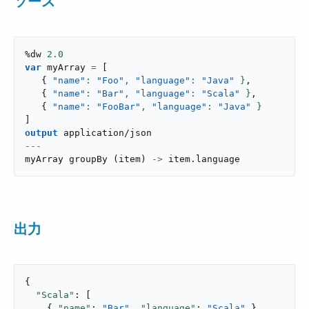
ソース
%dw 
2.0
var
 myArray 
=
[
{
"name"
: 
"Foo"
,
"language"
: 
"Java"
 }
,
{
"name"
: 
"Bar"
,
"language"
: 
"Scala"
 }
,
{
"name"
: 
"FooBar"
,
"language"
: 
"Java"
 }
]
output
application/json
---
myArray 
groupBy
(
item
)
->
 item
.
language
出力
{

"Scala"
: [

    { 
"name"
: 
"Bar"
, 
"language"
: 
"Scala"
 }
