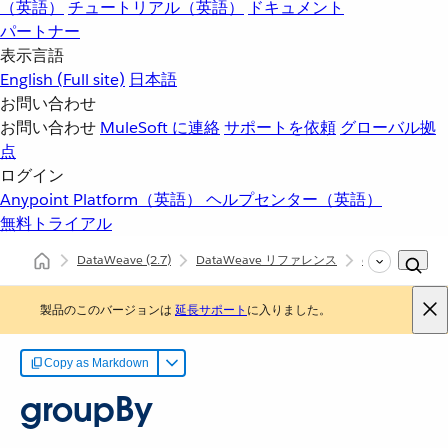
（英語）
チュートリアル（英語）
ドキュメント
パートナー
表示言語
English
(Full site)
日本語
お問い合わせ
お問い合わせ
MuleSoft に連絡
サポートを依頼
グローバル拠
点
ログイン
Anypoint Platform（英語）
ヘルプセンター（英語）
無料トライアル
DataWeave
(2.7)
DataWeave リファレンス
dw::Core
g
製品のこのバージョンは
延長サポート
に入りました。
Copy as Markdown
groupBy