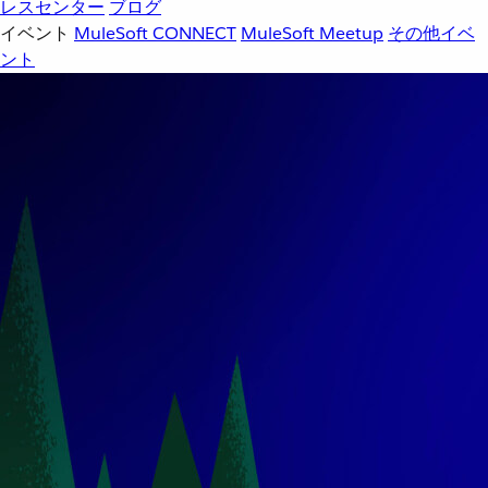
レスセンター
ブログ
イベント
MuleSoft CONNECT
MuleSoft Meetup
その他イベ
ント