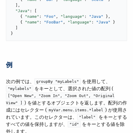
  ],

"Java"
: [

    { 
"name"
: 
"Foo"
, 
"language"
: 
"Java"
 },

    { 
"name"
: 
"FooBar"
, 
"language"
: 
"Java"
 }

  ]

}
例
次の例では、​
​ を使用して、​
groupBy "myLabels"
​ をキーとして、選択された値の配列 (​
"mylabels"
["Open New", "Zoom In", "Zoom Out", "Original
​) を値とするオブジェクトを返します。配列の作
View" ]
成にはセレクター (​
​) が使用さ
myVar.menu.items.*label
れています。このセレクターは、​
​ をキーとする
"label"
すべての値を保持しますが、​
​ をキーとする値を除
"id"
外します。