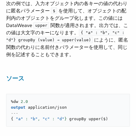
次の例では、入力オブジェクト内の各キーの値の代わり
に匿名パラメーター ​
​ を使用して、オブジェクトの配
$
列内のオブジェクトをグループ化します。この値には
DataWeave ​
​ 関数が適用されます。出力では、こ
upper
の値は大文字のキーになります。​
{ "a" : "b", "c" :
​ にように、匿名
"d"} groupBy (value) → upper(value)
関数の代わりに名前付きパラメーターを使用して、同じ
例を記述することもできます。
ソース
%dw 
2.0
output
application/json
---
{
"a"
: 
"b"
,
"c"
: 
"d"
}
 groupBy 
upper
(
$
)