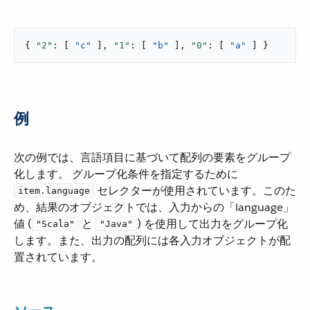
{ 
"2"
: [ 
"c"
 ], 
"1"
: [ 
"b"
 ], 
"0"
: [ 
"a"
 ] }
例
次の例では、言語項目に基づいて配列の要素をグループ
化します。 グループ化条件を指定するために ​
​ セレクターが使用されています。このた
item.language
め、結果のオブジェクトでは、入力からの「language」
値 (​
​ と ​
​) を使用して出力をグループ化
"Scala"
"Java"
します。また、出力の配列には各入力オブジェクトが配
置されています。