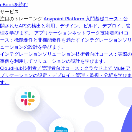
eBookを読む
サービス
注目のトレーニング
Anypoint Platform 入門
基礎コース：公
開されたAPIの検出と利用、デザイン、ビルド、デプロイ、管
理を学びます。
アプリケーションネットワーク
技術者向けコ
ース：機能要件と非機能要件を満たすインテグレーションソリ
ューションの設計を学びます。
インテグレーションソリューション
技術者向けコース：実際の
事例を利用してソリューションの設計を学びます。
CloudHub
技術者／管理者向けコース：クラウド上で Mule ア
プリケーションの設定・デプロイ・管理・監視・分析を学びま
す。