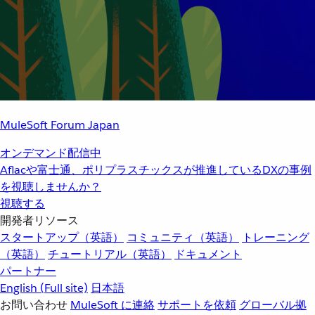
MuleSoft Forum Japan
オンデマンド配信中
Aflacや富士通、ポリプラスチックスが推進しているDXの事例
を視聴しませんか？
視聴する
開発者リソース
スタートアップ（英語）
コミュニティ（英語）
トレーニング
（英語）
チュートリアル（英語）
ドキュメント
パートナー
English
(Full site)
日本語
お問い合わせ
MuleSoft に連絡
サポートを依頼
グローバル拠