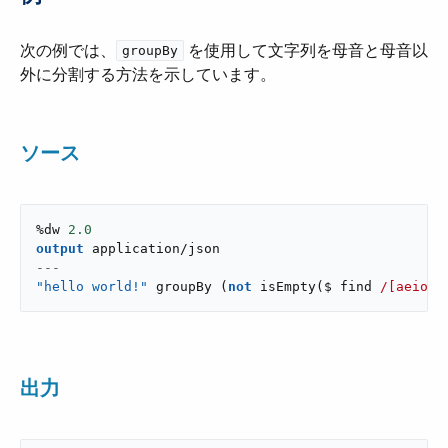
次の例では、​
​ を使用して文字列を母音と母音以
groupBy
外に分割する方法を示しています。
ソース
%dw 
2.0
output
application/json
---
"hello world!"
groupBy
(
not
isEmpty
(
$ find 
/[aeiou]
出力