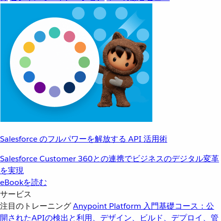
Salesforce のフルパワーを解放する API 活用術
Salesforce Customer 360との連携でビジネスのデジタル変革
を実現
eBookを読む
サービス
注目のトレーニング
Anypoint Platform 入門
基礎コース：公
開されたAPIの検出と利用、デザイン、ビルド、デプロイ、管