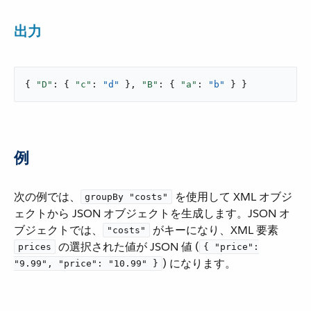
出力
{ 
"D"
: { 
"c"
: 
"d"
 }, 
"B"
: { 
"a"
: 
"b"
 } }
例
次の例では、​
​ を使用して XML オブジ
groupBy "costs"
ェクトから JSON オブジェクトを生成します。JSON オ
ブジェクトでは、​
​ がキーになり、XML 要素 ​
"costs"
​ の選択された値が JSON 値 (​
prices
{ "price":
​) になります。
"9.99", "price": "10.99" }