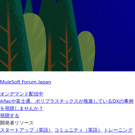
MuleSoft Forum Japan
オンデマンド配信中
Aflacや富士通、ポリプラスチックスが推進しているDXの事例
を視聴しませんか？
視聴する
開発者リソース
スタートアップ（英語）
コミュニティ（英語）
トレーニング