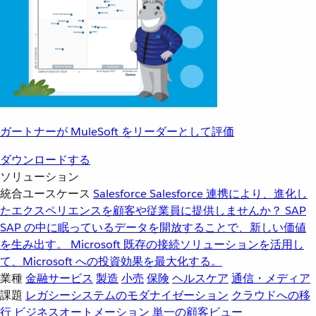
ガートナーが MuleSoft をリーダーとして評価
ダウンロードする
ソリューション
統合ユースケース
Salesforce
Salesforce 連携により、進化し
たエクスペリエンスを顧客や従業員に提供しませんか？
SAP
SAP の中に眠っているデータを開放することで、新しい価値
を生み出す。
Microsoft
既存の接続ソリューションを活用し
て、Microsoft への投資効果を最大化する。
業種
金融サービス
製造
小売
保険
ヘルスケア
通信・メディア
課題
レガシーシステムのモダナイゼーション
クラウドへの移
行
ビジネスオートメーション
単一の顧客ビュー