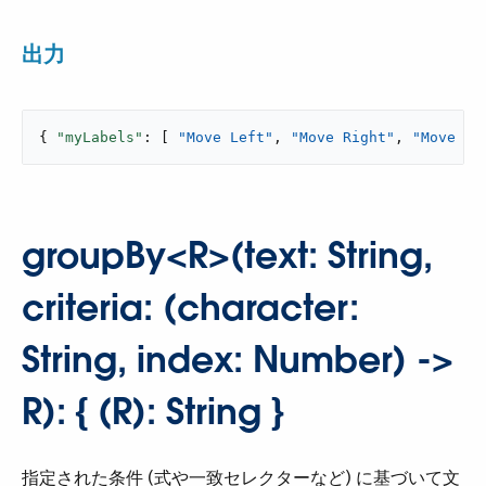
出力
{ 
"myLabels"
: [ 
"Move Left"
, 
"Move Right"
, 
"Move Up
groupBy<R>(text: String,
criteria: (character:
String, index: Number) ->
R): { (R): String }
指定された条件 (式や一致セレクターなど) に基づいて文