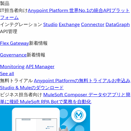
製品
IT担当者向け
Anypoint Platform
世界No.1の統合APIプラット
フォーム
インテグレーション
Studio
Exchange
Connector
DataGraph
API管理
Flex Gateway
新着情報
Governance
新着情報
Monitoring
API Manager
See all
無料トライアル
Anypoint Platformの無料トライアルお申込み
Studio & Muleのダウンロード
ビジネス担当者向け
MuleSoft Composer
データやアプリと簡
単に接続
MuleSoft RPA
Botで業務を自動化