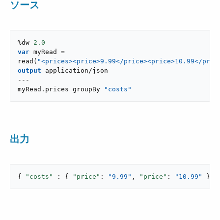
ソース
%dw 
2.0
var
 myRead 
=
read
(
"<prices><price>9.99</price><price>10.99</pric
output
application/json
---
myRead
.
prices groupBy 
"costs"
出力
{ 
"costs"
 : { 
"price"
: 
"9.99"
, 
"price"
: 
"10.99"
 } }