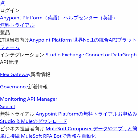
点
ログイン
Anypoint Platform（英語）
ヘルプセンター（英語）
無料トライアル
製品
IT担当者向け
Anypoint Platform
世界No.1の統合APIプラット
フォーム
インテグレーション
Studio
Exchange
Connector
DataGraph
API管理
Flex Gateway
新着情報
Governance
新着情報
Monitoring
API Manager
See all
無料トライアル
Anypoint Platformの無料トライアルお申込み
Studio & Muleのダウンロード
ビジネス担当者向け
MuleSoft Composer
データやアプリと簡
単に接続
MuleSoft RPA
Botで業務を自動化