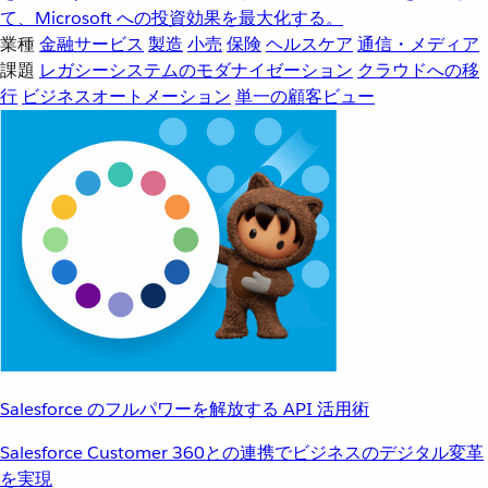
て、Microsoft への投資効果を最大化する。
業種
金融サービス
製造
小売
保険
ヘルスケア
通信・メディア
課題
レガシーシステムのモダナイゼーション
クラウドへの移
行
ビジネスオートメーション
単一の顧客ビュー
Salesforce のフルパワーを解放する API 活用術
Salesforce Customer 360との連携でビジネスのデジタル変革
を実現