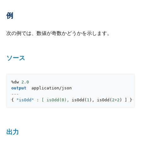
例
次の例では、数値が奇数かどうかを示します。
ソース
%dw 
2.0
output
application/json
---
{
"isOdd"
: [ isOdd(
0
),
isOdd
(
1
)
,
isOdd
(
2
+
2
)
]
}
出力