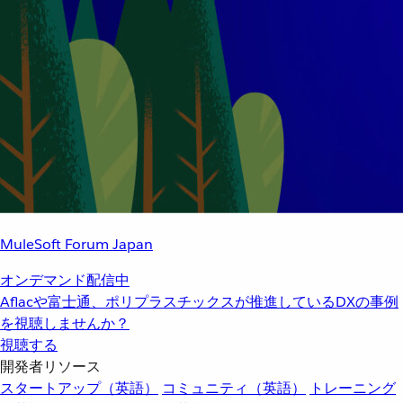
MuleSoft Forum Japan
オンデマンド配信中
Aflacや富士通、ポリプラスチックスが推進しているDXの事例
を視聴しませんか？
視聴する
開発者リソース
スタートアップ（英語）
コミュニティ（英語）
トレーニング