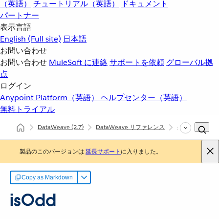
（英語）
チュートリアル（英語）
ドキュメント
パートナー
表示言語
English
(Full site)
日本語
お問い合わせ
お問い合わせ
MuleSoft に連絡
サポートを依頼
グローバル拠
点
ログイン
Anypoint Platform（英語）
ヘルプセンター（英語）
無料トライアル
DataWeave
(2.7)
DataWeave リファレンス
dw::Core
is
製品のこのバージョンは
延長サポート
に入りました。
Copy as Markdown
isOdd