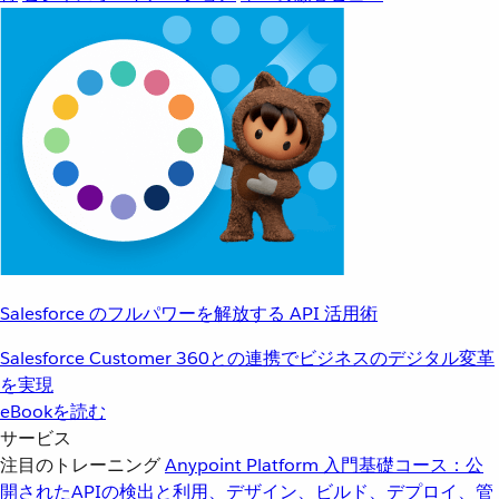
Salesforce のフルパワーを解放する API 活用術
Salesforce Customer 360との連携でビジネスのデジタル変革
を実現
eBookを読む
サービス
注目のトレーニング
Anypoint Platform 入門
基礎コース：公
開されたAPIの検出と利用、デザイン、ビルド、デプロイ、管