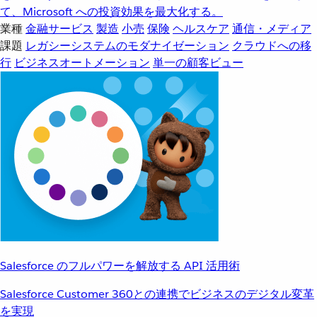
て、Microsoft への投資効果を最大化する。
業種
金融サービス
製造
小売
保険
ヘルスケア
通信・メディア
課題
レガシーシステムのモダナイゼーション
クラウドへの移
行
ビジネスオートメーション
単一の顧客ビュー
Salesforce のフルパワーを解放する API 活用術
Salesforce Customer 360との連携でビジネスのデジタル変革
を実現