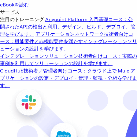
eBookを読む
サービス
注目のトレーニング
Anypoint Platform 入門
基礎コース：公
開されたAPIの検出と利用、デザイン、ビルド、デプロイ、管
理を学びます。
アプリケーションネットワーク
技術者向けコ
ース：機能要件と非機能要件を満たすインテグレーションソリ
ューションの設計を学びます。
インテグレーションソリューション
技術者向けコース：実際の
事例を利用してソリューションの設計を学びます。
CloudHub
技術者／管理者向けコース：クラウド上で Mule ア
プリケーションの設定・デプロイ・管理・監視・分析を学びま
す。