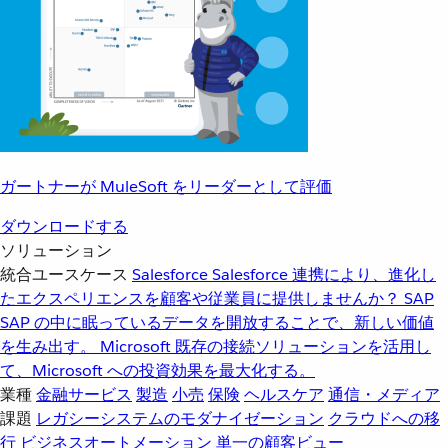
ガートナーが MuleSoft をリーダーとして評価
ダウンロードする
ソリューション
統合ユースケース
Salesforce
Salesforce 連携により、進化し
たエクスペリエンスを顧客や従業員に提供しませんか？
SAP
SAP の中に眠っているデータを開放することで、新しい価値
を生み出す。
Microsoft
既存の接続ソリューションを活用し
て、Microsoft への投資効果を最大化する。
業種
金融サービス
製造
小売
保険
ヘルスケア
通信・メディア
課題
レガシーシステムのモダナイゼーション
クラウドへの移
行
ビジネスオートメーション
単一の顧客ビュー