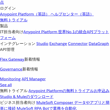
点
ログイン
Anypoint Platform（英語）
ヘルプセンター（英語）
無料トライアル
製品
IT担当者向け
Anypoint Platform
世界No.1の統合APIプラット
フォーム
インテグレーション
Studio
Exchange
Connector
DataGraph
API管理
Flex Gateway
新着情報
Governance
新着情報
Monitoring
API Manager
See all
無料トライアル
Anypoint Platformの無料トライアルお申込み
Studio & Muleのダウンロード
ビジネス担当者向け
MuleSoft Composer
データやアプリと簡
単に接続
MuleSoft RPA
Botで業務を自動化