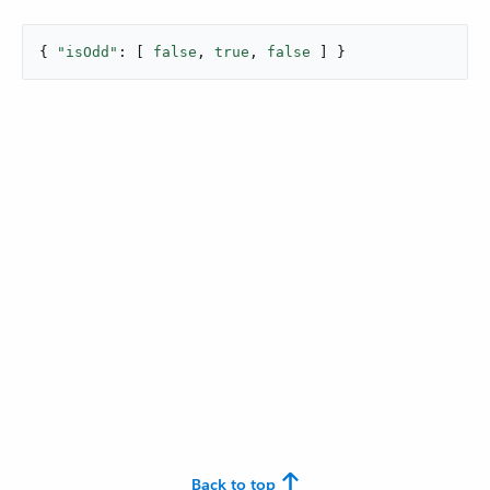
{ 
"isOdd"
: [ 
false
, 
true
, 
false
 ] }
Back to top