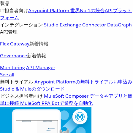
製品
IT担当者向け
Anypoint Platform
世界No.1の統合APIプラット
フォーム
インテグレーション
Studio
Exchange
Connector
DataGraph
API管理
Flex Gateway
新着情報
Governance
新着情報
Monitoring
API Manager
See all
無料トライアル
Anypoint Platformの無料トライアルお申込み
Studio & Muleのダウンロード
ビジネス担当者向け
MuleSoft Composer
データやアプリと簡
単に接続
MuleSoft RPA
Botで業務を自動化