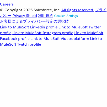
Careers
© Copyright 2025
Salesforce, Inc.
All rights reserved.
プライ
バシー
Privacy Shield
利用規約
Cookies Settings
お客様によるプライバシー設定の選択肢
Link to MuleSoft Linkedin profile
Link to MuleSoft Twitter
profile
Link to MuleSoft Instagram profile
Link to MuleSoft
Facebook profile
Link to MuleSoft Videos platform
Link to
MuleSoft Twitch profile