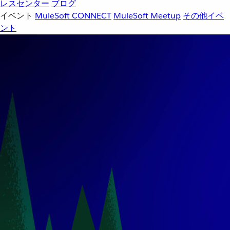
レスセンター
ブログ
イベント
MuleSoft CONNECT
MuleSoft Meetup
その他イベ
ント