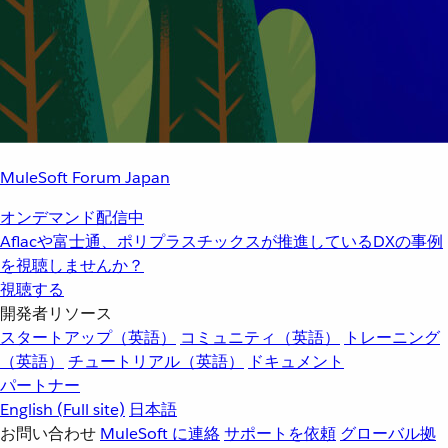
MuleSoft Forum Japan
オンデマンド配信中
Aflacや富士通、ポリプラスチックスが推進しているDXの事例
を視聴しませんか？
視聴する
開発者リソース
スタートアップ（英語）
コミュニティ（英語）
トレーニング
（英語）
チュートリアル（英語）
ドキュメント
パートナー
English
(Full site)
日本語
お問い合わせ
MuleSoft に連絡
サポートを依頼
グローバル拠