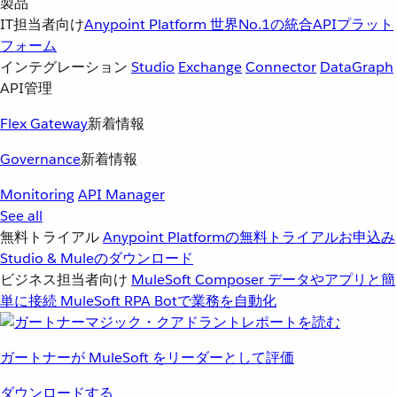
製品
IT担当者向け
Anypoint Platform
世界No.1の統合APIプラット
フォーム
インテグレーション
Studio
Exchange
Connector
DataGraph
API管理
Flex Gateway
新着情報
Governance
新着情報
Monitoring
API Manager
See all
無料トライアル
Anypoint Platformの無料トライアルお申込み
Studio & Muleのダウンロード
ビジネス担当者向け
MuleSoft Composer
データやアプリと簡
単に接続
MuleSoft RPA
Botで業務を自動化
ガートナーが MuleSoft をリーダーとして評価
ダウンロードする