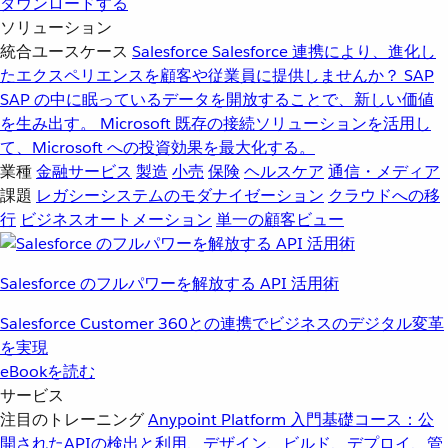
ダウンロードする
ソリューション
統合ユースケース
Salesforce
Salesforce 連携により、進化し
たエクスペリエンスを顧客や従業員に提供しませんか？
SAP
SAP の中に眠っているデータを開放することで、新しい価値
を生み出す。
Microsoft
既存の接続ソリューションを活用し
て、Microsoft への投資効果を最大化する。
業種
金融サービス
製造
小売
保険
ヘルスケア
通信・メディア
課題
レガシーシステムのモダナイゼーション
クラウドへの移
行
ビジネスオートメーション
単一の顧客ビュー
Salesforce のフルパワーを解放する API 活用術
Salesforce Customer 360との連携でビジネスのデジタル変革
を実現
eBookを読む
サービス
注目のトレーニング
Anypoint Platform 入門
基礎コース：公
開されたAPIの検出と利用、デザイン、ビルド、デプロイ、管