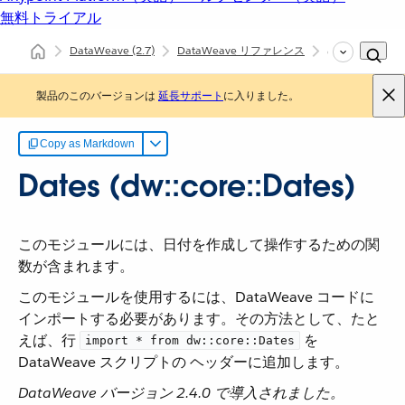
無料トライアル
DataWeave
(2.7)
DataWeave リファレンス
dw::core::Dates
製品のこのバージョンは
延長サポート
に入りました。
Copy as Markdown
Dates (dw::core::Dates)
このモジュールには、日付を作成して操作するための関
数が含まれます。
このモジュールを使用するには、DataWeave コードに
インポートする必要があります。その方法として、たと
えば、行 ​
​ を
import * from dw::core::Dates
DataWeave スクリプトの ヘッダーに追加します。
DataWeave バージョン 2.4.0 で導入されました。