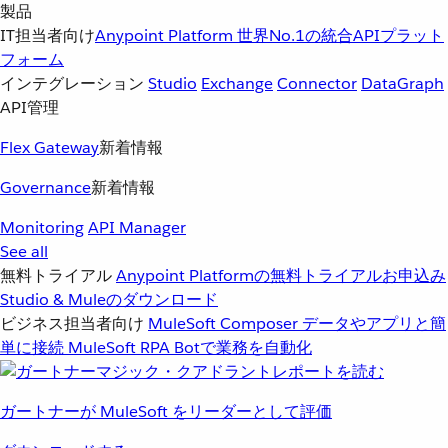
製品
IT担当者向け
Anypoint Platform
世界No.1の統合APIプラット
フォーム
インテグレーション
Studio
Exchange
Connector
DataGraph
API管理
Flex Gateway
新着情報
Governance
新着情報
Monitoring
API Manager
See all
無料トライアル
Anypoint Platformの無料トライアルお申込み
Studio & Muleのダウンロード
ビジネス担当者向け
MuleSoft Composer
データやアプリと簡
単に接続
MuleSoft RPA
Botで業務を自動化
ガートナーが MuleSoft をリーダーとして評価