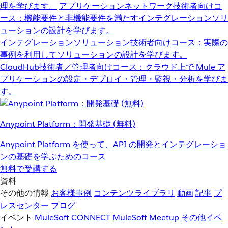
理を学びます。
アプリケーションネットワーク
技術者向けコ
ース：機能要件と非機能要件を満たすインテグレーションソリ
ューションの設計を学びます。
インテグレーションソリューション
技術者向けコース：実際の
事例を利用してソリューションの設計を学びます。
CloudHub
技術者／管理者向けコース：クラウド上で Mule ア
プリケーションの設定・デプロイ・管理・監視・分析を学びま
す。
Anypoint Platform：開発基礎 (無料)
Anypoint Platform を使って、API の開発とインテグレーショ
ンの基礎を学ぶためのコース
無料で受講する
資料
その他の情報
お客様事例
コンテンツライブラリ
動画
記事
プ
レスセンター
ブログ
イベント
MuleSoft CONNECT
MuleSoft Meetup
その他イベ