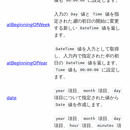
値も ​
​ に設定します。
00:00:00
入力の ​
​ 値と ​
​ 値を指
Day
Time
定された​
週
​の初日の開始に変更
atBeginningOfWeek
する新しい ​
​ 値を返し
DateTime
ます。
​ 値を入力として取得
DateTime
し、入力内で指定された​
年
​の初
atBeginningOfYear
日の ​
​ 値を返します。​
DateTime
​ 値も ​
​ に設定し
Time
00:00:00
ます。
​ 項目、​
​ 項目、​
year
month
day
date
項目について指定された値から ​
​ 値を作成します。
Date
​ 項目、​
​ 項目、​
year
month
day
項目、​
​ 項目、​
​ 項
hour
minutes