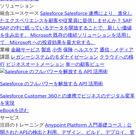
ソリューション
統合ユースケース
Salesforce
Salesforce 連携により、進化し
たエクスペリエンスを顧客や従業員に提供しませんか？
SAP
SAP の中に眠っているデータを開放することで、新しい価値
を生み出す。
Microsoft
既存の接続ソリューションを活用し
て、Microsoft への投資効果を最大化する。
業種
金融サービス
製造
小売
保険
ヘルスケア
通信・メディア
課題
レガシーシステムのモダナイゼーション
クラウドへの移
行
ビジネスオートメーション
単一の顧客ビュー
Salesforce のフルパワーを解放する API 活用術
Salesforce Customer 360との連携でビジネスのデジタル変革
を実現
eBookを読む
サービス
注目のトレーニング
Anypoint Platform 入門
基礎コース：公
開されたAPIの検出と利用、デザイン、ビルド、デプロイ、管