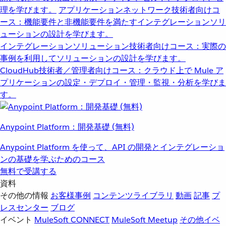
理を学びます。
アプリケーションネットワーク
技術者向けコ
ース：機能要件と非機能要件を満たすインテグレーションソリ
ューションの設計を学びます。
インテグレーションソリューション
技術者向けコース：実際の
事例を利用してソリューションの設計を学びます。
CloudHub
技術者／管理者向けコース：クラウド上で Mule ア
プリケーションの設定・デプロイ・管理・監視・分析を学びま
す。
Anypoint Platform：開発基礎 (無料)
Anypoint Platform を使って、API の開発とインテグレーショ
ンの基礎を学ぶためのコース
無料で受講する
資料
その他の情報
お客様事例
コンテンツライブラリ
動画
記事
プ
レスセンター
ブログ
イベント
MuleSoft CONNECT
MuleSoft Meetup
その他イベ