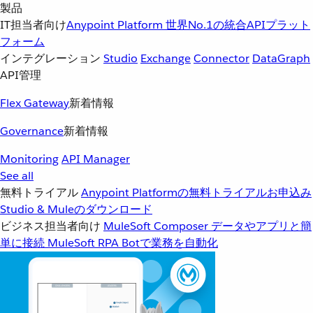
製品
IT担当者向け
Anypoint Platform
世界No.1の統合APIプラット
フォーム
インテグレーション
Studio
Exchange
Connector
DataGraph
API管理
Flex Gateway
新着情報
Governance
新着情報
Monitoring
API Manager
See all
無料トライアル
Anypoint Platformの無料トライアルお申込み
Studio & Muleのダウンロード
ビジネス担当者向け
MuleSoft Composer
データやアプリと簡
単に接続
MuleSoft RPA
Botで業務を自動化