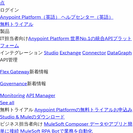
点
ログイン
Anypoint Platform（英語）
ヘルプセンター（英語）
無料トライアル
製品
IT担当者向け
Anypoint Platform
世界No.1の統合APIプラット
フォーム
インテグレーション
Studio
Exchange
Connector
DataGraph
API管理
Flex Gateway
新着情報
Governance
新着情報
Monitoring
API Manager
See all
無料トライアル
Anypoint Platformの無料トライアルお申込み
Studio & Muleのダウンロード
ビジネス担当者向け
MuleSoft Composer
データやアプリと簡
単に接続
MuleSoft RPA
Botで業務を自動化