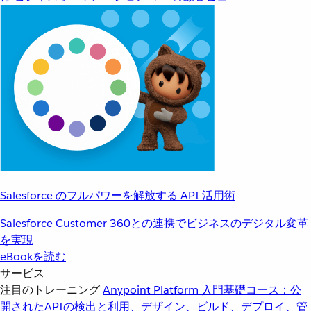
Salesforce のフルパワーを解放する API 活用術
Salesforce Customer 360との連携でビジネスのデジタル変革
を実現
eBookを読む
サービス
注目のトレーニング
Anypoint Platform 入門
基礎コース：公
開されたAPIの検出と利用、デザイン、ビルド、デプロイ、管