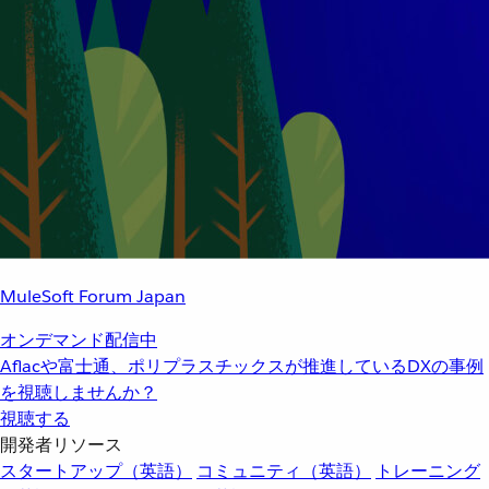
MuleSoft Forum Japan
オンデマンド配信中
Aflacや富士通、ポリプラスチックスが推進しているDXの事例
を視聴しませんか？
視聴する
開発者リソース
スタートアップ（英語）
コミュニティ（英語）
トレーニング