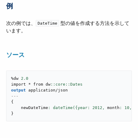
例
次の例では、​
​ 型の値を作成する方法を示して
DateTime
います。
ソース
%dw 
2.0
import * from dw
output
application/json
---
{
    newDateTime
: dateTime({year: 
2012
,
 month
: 
10
,
 d
}