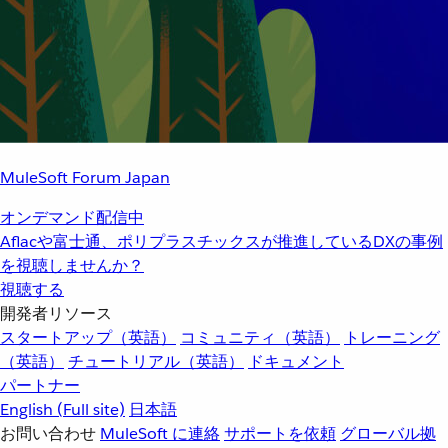
MuleSoft Forum Japan
オンデマンド配信中
Aflacや富士通、ポリプラスチックスが推進しているDXの事例
を視聴しませんか？
視聴する
開発者リソース
スタートアップ（英語）
コミュニティ（英語）
トレーニング
（英語）
チュートリアル（英語）
ドキュメント
パートナー
English
(Full site)
日本語
お問い合わせ
MuleSoft に連絡
サポートを依頼
グローバル拠