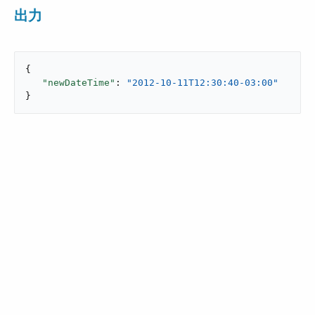
出力
{

"newDateTime"
: 
"2012-10-11T12:30:40-03:00"
}