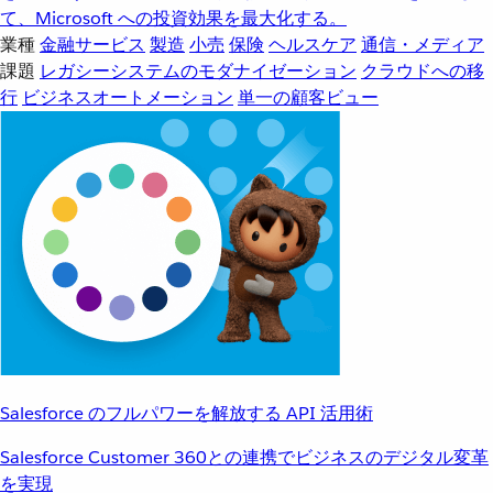
て、Microsoft への投資効果を最大化する。
業種
金融サービス
製造
小売
保険
ヘルスケア
通信・メディア
課題
レガシーシステムのモダナイゼーション
クラウドへの移
行
ビジネスオートメーション
単一の顧客ビュー
Salesforce のフルパワーを解放する API 活用術
Salesforce Customer 360との連携でビジネスのデジタル変革
を実現