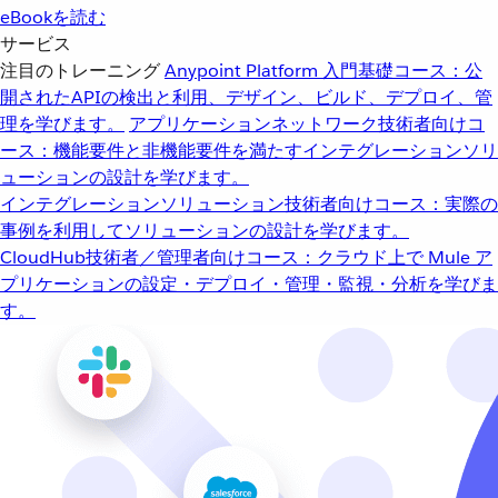
eBookを読む
サービス
注目のトレーニング
Anypoint Platform 入門
基礎コース：公
開されたAPIの検出と利用、デザイン、ビルド、デプロイ、管
理を学びます。
アプリケーションネットワーク
技術者向けコ
ース：機能要件と非機能要件を満たすインテグレーションソリ
ューションの設計を学びます。
インテグレーションソリューション
技術者向けコース：実際の
事例を利用してソリューションの設計を学びます。
CloudHub
技術者／管理者向けコース：クラウド上で Mule ア
プリケーションの設定・デプロイ・管理・監視・分析を学びま
す。