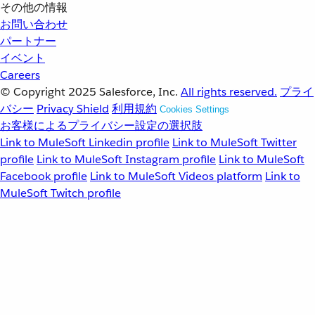
その他の情報
お問い合わせ
パートナー
イベント
Careers
© Copyright 2025
Salesforce, Inc.
All rights reserved.
プライ
バシー
Privacy Shield
利用規約
Cookies Settings
お客様によるプライバシー設定の選択肢
Link to MuleSoft Linkedin profile
Link to MuleSoft Twitter
profile
Link to MuleSoft Instagram profile
Link to MuleSoft
Facebook profile
Link to MuleSoft Videos platform
Link to
MuleSoft Twitch profile