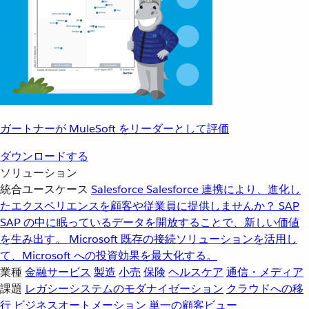
ガートナーが MuleSoft をリーダーとして評価
ダウンロードする
ソリューション
統合ユースケース
Salesforce
Salesforce 連携により、進化し
たエクスペリエンスを顧客や従業員に提供しませんか？
SAP
SAP の中に眠っているデータを開放することで、新しい価値
を生み出す。
Microsoft
既存の接続ソリューションを活用し
て、Microsoft への投資効果を最大化する。
業種
金融サービス
製造
小売
保険
ヘルスケア
通信・メディア
課題
レガシーシステムのモダナイゼーション
クラウドへの移
行
ビジネスオートメーション
単一の顧客ビュー