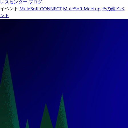
レスセンター
ブログ
イベント
MuleSoft CONNECT
MuleSoft Meetup
その他イベ
ント