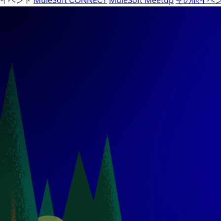
イベント
MuleSoft CONNECT
MuleSoft Meetup
その他イベ