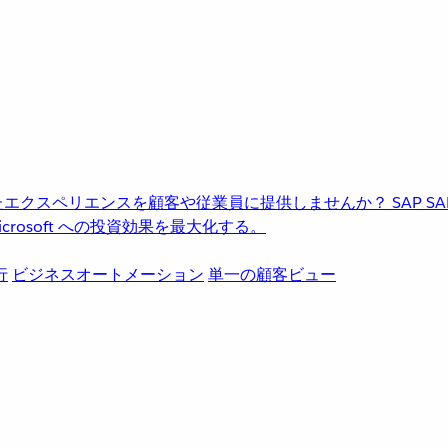
進化したエクスペリエンスを顧客や従業員に提供しませんか？
SAP
S
rosoft への投資効果を最大化する。
行
ビジネスオートメーション
単一の顧客ビュー