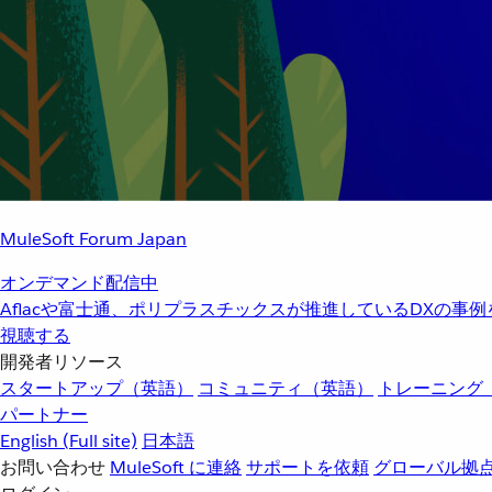
MuleSoft Forum Japan
オンデマンド配信中
Aflacや富士通、ポリプラスチックスが推進しているDXの事
視聴する
開発者リソース
スタートアップ（英語）
コミュニティ（英語）
トレーニング
パートナー
English
(Full site)
日本語
お問い合わせ
MuleSoft に連絡
サポートを依頼
グローバル拠