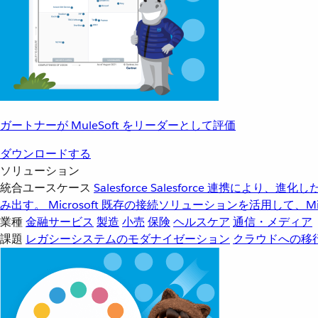
ガートナーが MuleSoft をリーダーとして評価
ダウンロードする
ソリューション
統合ユースケース
Salesforce
Salesforce 連携により、
み出す。
Microsoft
既存の接続ソリューションを活用して、Mic
業種
金融サービス
製造
小売
保険
ヘルスケア
通信・メディア
課題
レガシーシステムのモダナイゼーション
クラウドへの移