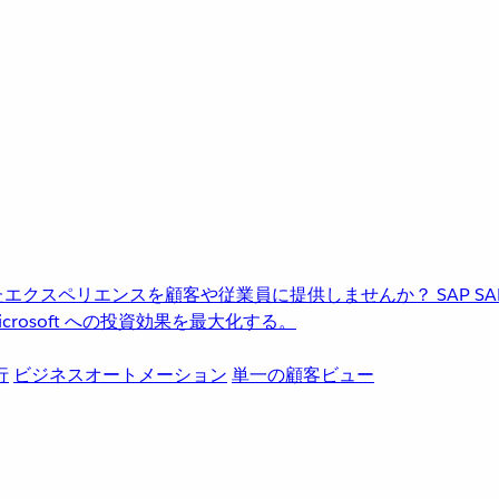
進化したエクスペリエンスを顧客や従業員に提供しませんか？
SAP
S
rosoft への投資効果を最大化する。
行
ビジネスオートメーション
単一の顧客ビュー