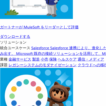
ガートナーが MuleSoft をリーダーとして評価
ダウンロードする
ソリューション
統合ユースケース
Salesforce
Salesforce 連携により、
み出す。
Microsoft
既存の接続ソリューションを活用して、Mic
業種
金融サービス
製造
小売
保険
ヘルスケア
通信・メディア
課題
レガシーシステムのモダナイゼーション
クラウドへの移