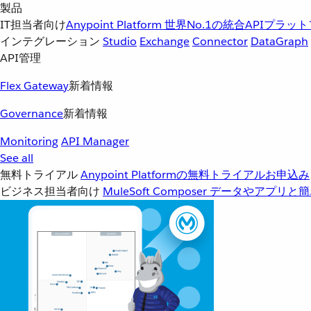
製品
IT担当者向け
Anypoint Platform
世界No.1の統合APIプラッ
インテグレーション
Studio
Exchange
Connector
DataGraph
API管理
Flex Gateway
新着情報
Governance
新着情報
Monitoring
API Manager
See all
無料トライアル
Anypoint Platformの無料トライアルお申込み
ビジネス担当者向け
MuleSoft Composer
データやアプリと簡