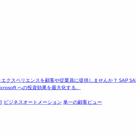
進化したエクスペリエンスを顧客や従業員に提供しませんか？
SAP
S
rosoft への投資効果を最大化する。
行
ビジネスオートメーション
単一の顧客ビュー