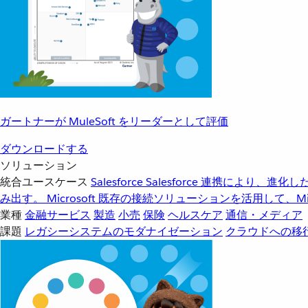
ガートナーが MuleSoft をリーダーとして評価
ダウンロードする
ソリューション
統合ユースケース
Salesforce
Salesforce 連携により、
み出す。
Microsoft
既存の接続ソリューションを活用して、Mic
業種
金融サービス
製造
小売
保険
ヘルスケア
通信・メディア
課題
レガシーシステムのモダナイゼーション
クラウドへの移