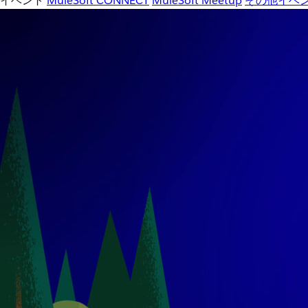
イベント
MuleSoft CONNECT
MuleSoft Meetup
その他イベ