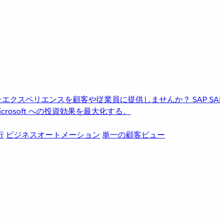
進化したエクスペリエンスを顧客や従業員に提供しませんか？
SAP
S
rosoft への投資効果を最大化する。
行
ビジネスオートメーション
単一の顧客ビュー