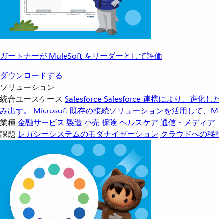
ガートナーが MuleSoft をリーダーとして評価
ダウンロードする
ソリューション
統合ユースケース
Salesforce
Salesforce 連携により、
み出す。
Microsoft
既存の接続ソリューションを活用して、Mic
業種
金融サービス
製造
小売
保険
ヘルスケア
通信・メディア
課題
レガシーシステムのモダナイゼーション
クラウドへの移