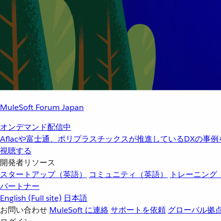
MuleSoft Forum Japan
オンデマンド配信中
Aflacや富士通、ポリプラスチックスが推進しているDXの事
視聴する
開発者リソース
スタートアップ（英語）
コミュニティ（英語）
トレーニング
パートナー
English
(Full site)
日本語
お問い合わせ
MuleSoft に連絡
サポートを依頼
グローバル拠