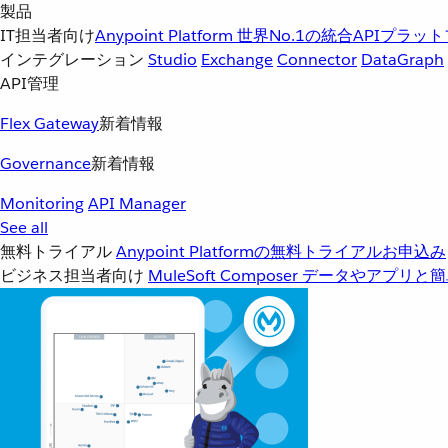
製品
IT担当者向け
Anypoint Platform
世界No.1の統合APIプラッ
インテグレーション
Studio
Exchange
Connector
DataGraph
API管理
Flex Gateway
新着情報
Governance
新着情報
Monitoring
API Manager
See all
無料トライアル
Anypoint Platformの無料トライアルお申込み
ビジネス担当者向け
MuleSoft Composer
データやアプリと簡