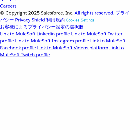
Careers
© Copyright 2025
Salesforce, Inc.
All rights reserved.
プライ
バシー
Privacy Shield
利用規約
Cookies Settings
お客様によるプライバシー設定の選択肢
Link to MuleSoft Linkedin profile
Link to MuleSoft Twitter
profile
Link to MuleSoft Instagram profile
Link to MuleSoft
Facebook profile
Link to MuleSoft Videos platform
Link to
MuleSoft Twitch profile