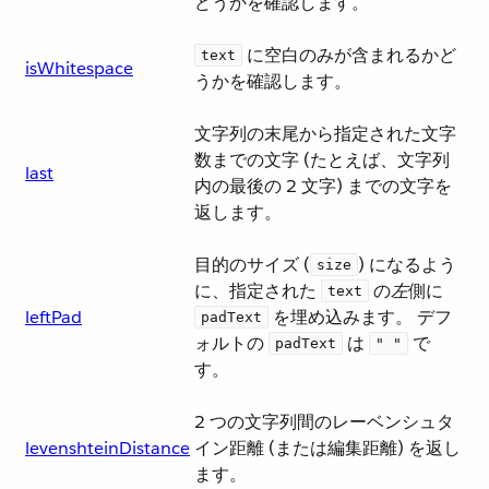
どうかを確認します。
​ に空白のみが含まれるかど
text
isWhitespace
うかを確認します。
文字列の末尾から指定された文字
数までの文字 (たとえば、文字列
last
内の最後の 2 文字) までの文字を
返します。
目的のサイズ (​
​) になるよう
size
に、指定された ​
​ の​
左
​側に ​
text
leftPad
​ を埋め込みます。 デフ
padText
ォルトの ​
​ は ​
​ で
padText
" "
す。
2 つの文字列間のレーベンシュタ
levenshteinDistance
イン距離 (または編集距離) を返し
ます。