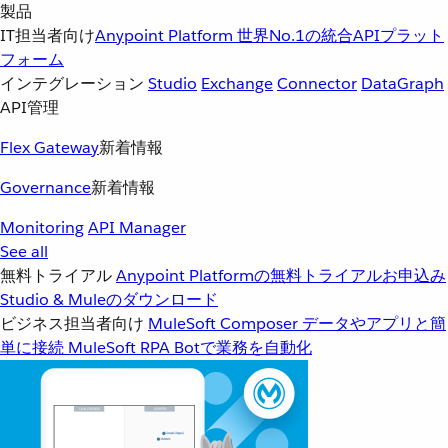
製品
IT担当者向け
Anypoint Platform
世界No.1の統合APIプラット
フォーム
インテグレーション
Studio
Exchange
Connector
DataGraph
API管理
Flex Gateway
新着情報
Governance
新着情報
Monitoring
API Manager
See all
無料トライアル
Anypoint Platformの無料トライアルお申込み
Studio & Muleのダウンロード
ビジネス担当者向け
MuleSoft Composer
データやアプリと簡
単に接続
MuleSoft RPA
Botで業務を自動化