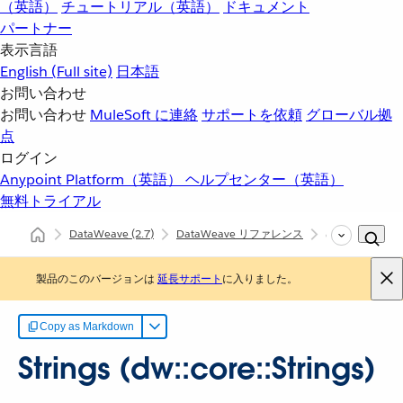
（英語）
チュートリアル（英語）
ドキュメント
パートナー
表示言語
English
(Full site)
日本語
お問い合わせ
お問い合わせ
MuleSoft に連絡
サポートを依頼
グローバル拠
点
ログイン
Anypoint Platform（英語）
ヘルプセンター（英語）
無料トライアル
DataWeave
(2.7)
DataWeave リファレンス
dw::core::String
製品のこのバージョンは
延長サポート
に入りました。
Copy as Markdown
Strings (dw::core::Strings)