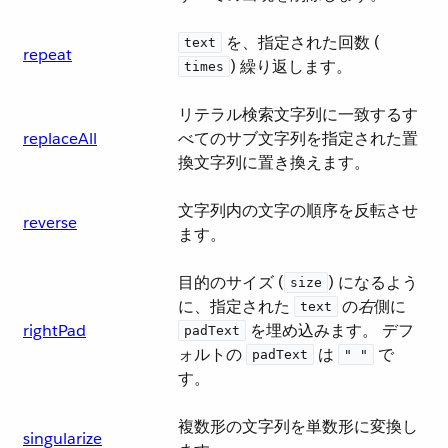
​ を、指定された回数 (​
text
repeat
​) 繰り返します。
times
リテラル検索文字列に一致するす
replaceAll
べてのサブ文字列を指定された置
換文字列に置き換えます。
文字列内の文字の順序を反転させ
reverse
ます。
目的のサイズ (​
​) になるよう
size
に、指定された ​
​ の​
右
​側に ​
text
rightPad
​ を埋め込みます。 デフ
padText
ォルトの ​
​ は ​
​ で
padText
" "
す。
複数形の文字列を単数形に変換し
singularize