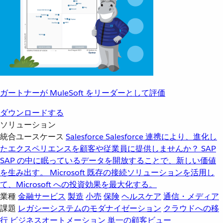
ガートナーが MuleSoft をリーダーとして評価
ダウンロードする
ソリューション
統合ユースケース
Salesforce
Salesforce 連携により、進化し
たエクスペリエンスを顧客や従業員に提供しませんか？
SAP
SAP の中に眠っているデータを開放することで、新しい価値
を生み出す。
Microsoft
既存の接続ソリューションを活用し
て、Microsoft への投資効果を最大化する。
業種
金融サービス
製造
小売
保険
ヘルスケア
通信・メディア
課題
レガシーシステムのモダナイゼーション
クラウドへの移
行
ビジネスオートメーション
単一の顧客ビュー