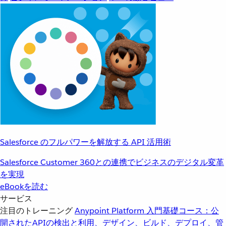
Salesforce のフルパワーを解放する API 活用術
Salesforce Customer 360との連携でビジネスのデジタル変革
を実現
eBookを読む
サービス
注目のトレーニング
Anypoint Platform 入門
基礎コース：公
開されたAPIの検出と利用、デザイン、ビルド、デプロイ、管