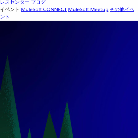
レスセンター
ブログ
イベント
MuleSoft CONNECT
MuleSoft Meetup
その他イベ
ント