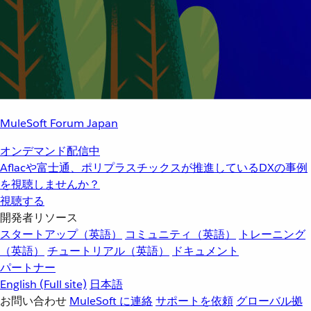
MuleSoft Forum Japan
オンデマンド配信中
Aflacや富士通、ポリプラスチックスが推進しているDXの事例
を視聴しませんか？
視聴する
開発者リソース
スタートアップ（英語）
コミュニティ（英語）
トレーニング
（英語）
チュートリアル（英語）
ドキュメント
パートナー
English
(Full site)
日本語
お問い合わせ
MuleSoft に連絡
サポートを依頼
グローバル拠