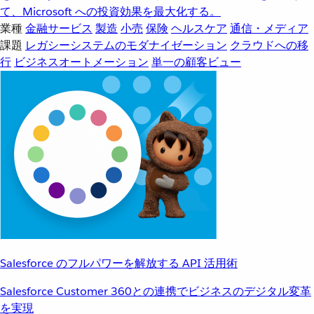
て、Microsoft への投資効果を最大化する。
業種
金融サービス
製造
小売
保険
ヘルスケア
通信・メディア
課題
レガシーシステムのモダナイゼーション
クラウドへの移
行
ビジネスオートメーション
単一の顧客ビュー
Salesforce のフルパワーを解放する API 活用術
Salesforce Customer 360との連携でビジネスのデジタル変革
を実現