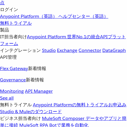
点
ログイン
Anypoint Platform（英語）
ヘルプセンター（英語）
無料トライアル
製品
IT担当者向け
Anypoint Platform
世界No.1の統合APIプラット
フォーム
インテグレーション
Studio
Exchange
Connector
DataGraph
API管理
Flex Gateway
新着情報
Governance
新着情報
Monitoring
API Manager
See all
無料トライアル
Anypoint Platformの無料トライアルお申込み
Studio & Muleのダウンロード
ビジネス担当者向け
MuleSoft Composer
データやアプリと簡
単に接続
MuleSoft RPA
Botで業務を自動化