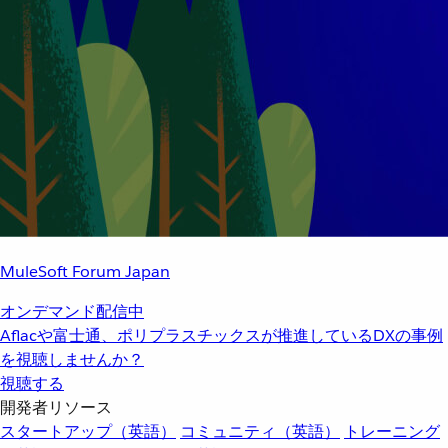
MuleSoft Forum Japan
オンデマンド配信中
Aflacや富士通、ポリプラスチックスが推進しているDXの事例
を視聴しませんか？
視聴する
開発者リソース
スタートアップ（英語）
コミュニティ（英語）
トレーニング