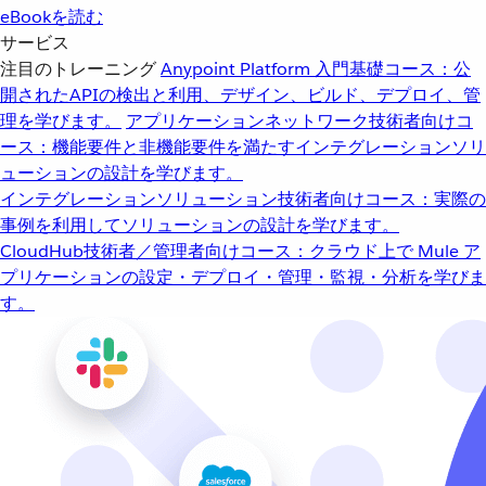
eBookを読む
サービス
注目のトレーニング
Anypoint Platform 入門
基礎コース：公
開されたAPIの検出と利用、デザイン、ビルド、デプロイ、管
理を学びます。
アプリケーションネットワーク
技術者向けコ
ース：機能要件と非機能要件を満たすインテグレーションソリ
ューションの設計を学びます。
インテグレーションソリューション
技術者向けコース：実際の
事例を利用してソリューションの設計を学びます。
CloudHub
技術者／管理者向けコース：クラウド上で Mule ア
プリケーションの設定・デプロイ・管理・監視・分析を学びま
す。