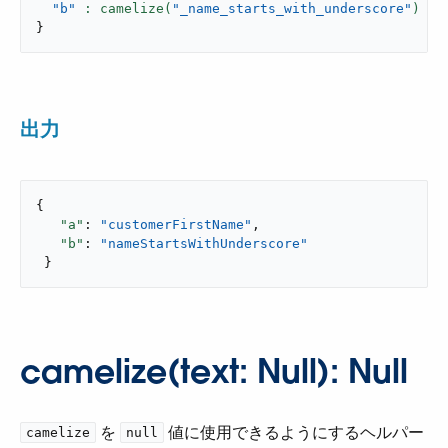
"b"
: camelize(
"_name_starts_with_underscore"
}
出力
{

"a"
: 
"customerFirstName"
,

"b"
: 
"nameStartsWithUnderscore"
 }
camelize(text: Null): Null
​ を ​
​ 値に使用できるようにするヘルパー
camelize
null