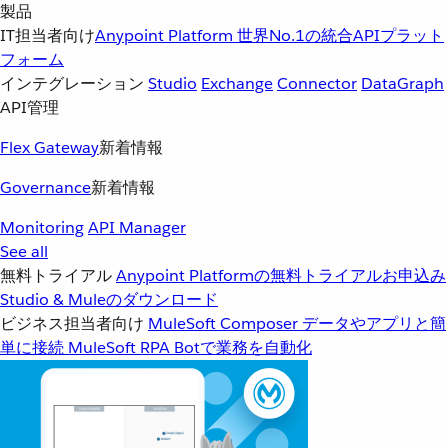
製品
IT担当者向け
Anypoint Platform
世界No.1の統合APIプラット
フォーム
インテグレーション
Studio
Exchange
Connector
DataGraph
API管理
Flex Gateway
新着情報
Governance
新着情報
Monitoring
API Manager
See all
無料トライアル
Anypoint Platformの無料トライアルお申込み
Studio & Muleのダウンロード
ビジネス担当者向け
MuleSoft Composer
データやアプリと簡
単に接続
MuleSoft RPA
Botで業務を自動化