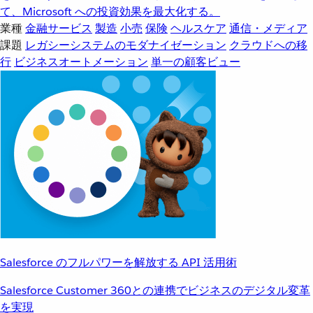
て、Microsoft への投資効果を最大化する。
業種
金融サービス
製造
小売
保険
ヘルスケア
通信・メディア
課題
レガシーシステムのモダナイゼーション
クラウドへの移
行
ビジネスオートメーション
単一の顧客ビュー
Salesforce のフルパワーを解放する API 活用術
Salesforce Customer 360との連携でビジネスのデジタル変革
を実現