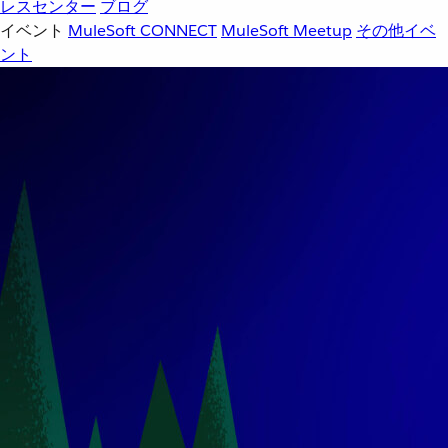
レスセンター
ブログ
イベント
MuleSoft CONNECT
MuleSoft Meetup
その他イベ
ント