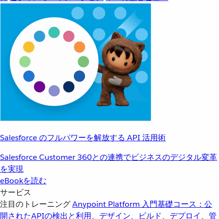
Salesforce のフルパワーを解放する API 活用術
Salesforce Customer 360との連携でビジネスのデジタル変革
を実現
eBookを読む
サービス
注目のトレーニング
Anypoint Platform 入門
基礎コース：公
開されたAPIの検出と利用、デザイン、ビルド、デプロイ、管