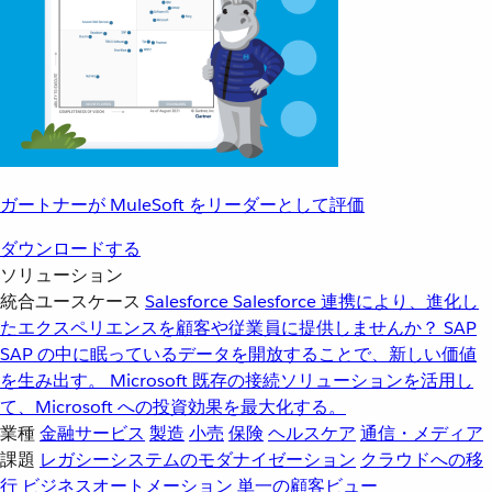
ガートナーが MuleSoft をリーダーとして評価
ダウンロードする
ソリューション
統合ユースケース
Salesforce
Salesforce 連携により、進化し
たエクスペリエンスを顧客や従業員に提供しませんか？
SAP
SAP の中に眠っているデータを開放することで、新しい価値
を生み出す。
Microsoft
既存の接続ソリューションを活用し
て、Microsoft への投資効果を最大化する。
業種
金融サービス
製造
小売
保険
ヘルスケア
通信・メディア
課題
レガシーシステムのモダナイゼーション
クラウドへの移
行
ビジネスオートメーション
単一の顧客ビュー