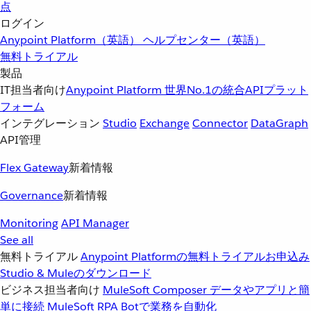
点
ログイン
Anypoint Platform（英語）
ヘルプセンター（英語）
無料トライアル
製品
IT担当者向け
Anypoint Platform
世界No.1の統合APIプラット
フォーム
インテグレーション
Studio
Exchange
Connector
DataGraph
API管理
Flex Gateway
新着情報
Governance
新着情報
Monitoring
API Manager
See all
無料トライアル
Anypoint Platformの無料トライアルお申込み
Studio & Muleのダウンロード
ビジネス担当者向け
MuleSoft Composer
データやアプリと簡
単に接続
MuleSoft RPA
Botで業務を自動化