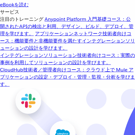
eBookを読む
サービス
注目のトレーニング
Anypoint Platform 入門
基礎コース：公
開されたAPIの検出と利用、デザイン、ビルド、デプロイ、管
理を学びます。
アプリケーションネットワーク
技術者向けコ
ース：機能要件と非機能要件を満たすインテグレーションソリ
ューションの設計を学びます。
インテグレーションソリューション
技術者向けコース：実際の
事例を利用してソリューションの設計を学びます。
CloudHub
技術者／管理者向けコース：クラウド上で Mule ア
プリケーションの設定・デプロイ・管理・監視・分析を学びま
す。