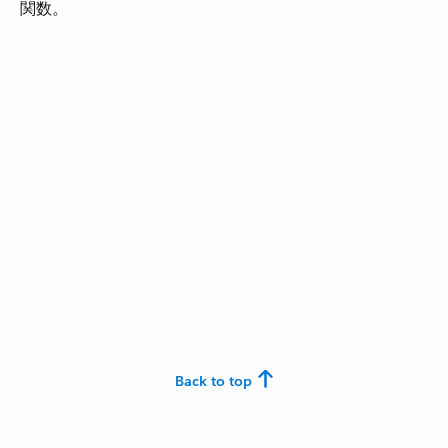
関数。
Back to top