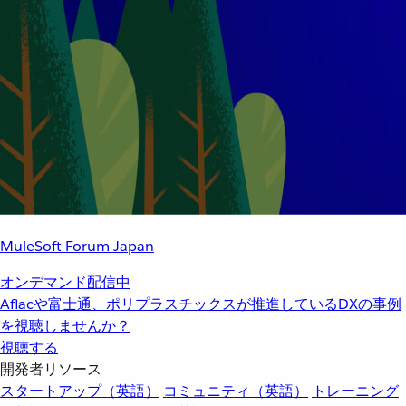
MuleSoft Forum Japan
オンデマンド配信中
Aflacや富士通、ポリプラスチックスが推進しているDXの事例
を視聴しませんか？
視聴する
開発者リソース
スタートアップ（英語）
コミュニティ（英語）
トレーニング