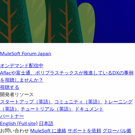
MuleSoft Forum Japan
オンデマンド配信中
Aflacや富士通、ポリプラスチックスが推進しているDXの事例
を視聴しませんか？
視聴する
開発者リソース
スタートアップ（英語）
コミュニティ（英語）
トレーニング
（英語）
チュートリアル（英語）
ドキュメント
パートナー
English
(Full site)
日本語
お問い合わせ
MuleSoft に連絡
サポートを依頼
グローバル拠