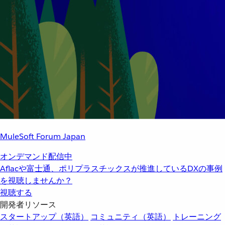
MuleSoft Forum Japan
オンデマンド配信中
Aflacや富士通、ポリプラスチックスが推進しているDXの事例
を視聴しませんか？
視聴する
開発者リソース
スタートアップ（英語）
コミュニティ（英語）
トレーニング