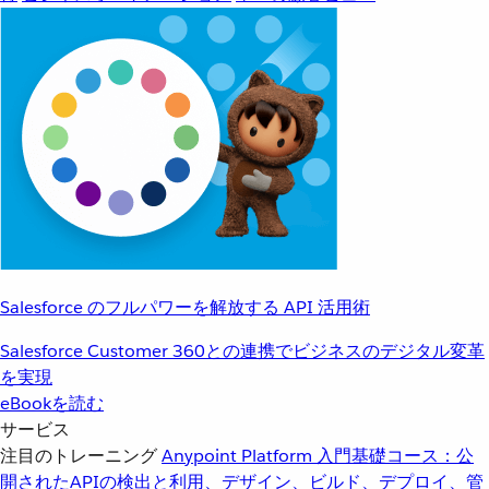
Salesforce のフルパワーを解放する API 活用術
Salesforce Customer 360との連携でビジネスのデジタル変革
を実現
eBookを読む
サービス
注目のトレーニング
Anypoint Platform 入門
基礎コース：公
開されたAPIの検出と利用、デザイン、ビルド、デプロイ、管