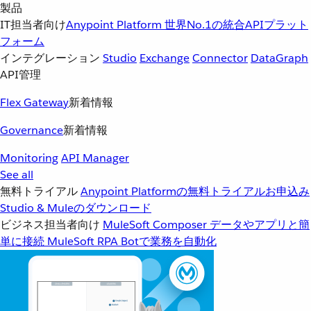
製品
IT担当者向け
Anypoint Platform
世界No.1の統合APIプラット
フォーム
インテグレーション
Studio
Exchange
Connector
DataGraph
API管理
Flex Gateway
新着情報
Governance
新着情報
Monitoring
API Manager
See all
無料トライアル
Anypoint Platformの無料トライアルお申込み
Studio & Muleのダウンロード
ビジネス担当者向け
MuleSoft Composer
データやアプリと簡
単に接続
MuleSoft RPA
Botで業務を自動化