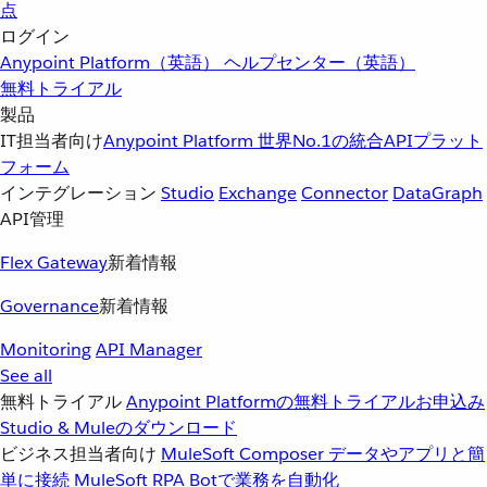
点
ログイン
Anypoint Platform（英語）
ヘルプセンター（英語）
無料トライアル
製品
IT担当者向け
Anypoint Platform
世界No.1の統合APIプラット
フォーム
インテグレーション
Studio
Exchange
Connector
DataGraph
API管理
Flex Gateway
新着情報
Governance
新着情報
Monitoring
API Manager
See all
無料トライアル
Anypoint Platformの無料トライアルお申込み
Studio & Muleのダウンロード
ビジネス担当者向け
MuleSoft Composer
データやアプリと簡
単に接続
MuleSoft RPA
Botで業務を自動化