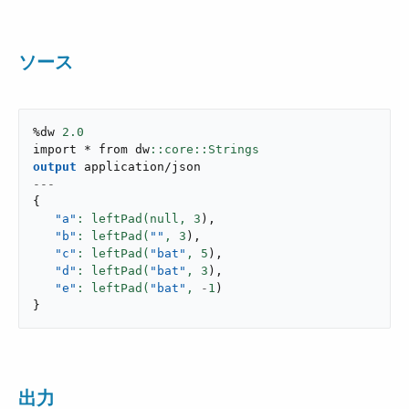
ソース
%dw 
2.0
import * from dw
output
application/json
---
{
"a"
: leftPad(null,
3
)
,
"b"
: leftPad(
""
,
3
)
,
"c"
: leftPad(
"bat"
,
5
)
,
"d"
: leftPad(
"bat"
,
3
)
,
"e"
: leftPad(
"bat"
,
-
1
)
}
出力