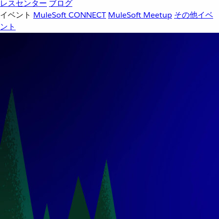
レスセンター
ブログ
イベント
MuleSoft CONNECT
MuleSoft Meetup
その他イベ
ント