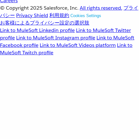
Careers
© Copyright 2025
Salesforce, Inc.
All rights reserved.
プライ
バシー
Privacy Shield
利用規約
Cookies Settings
お客様によるプライバシー設定の選択肢
Link to MuleSoft Linkedin profile
Link to MuleSoft Twitter
profile
Link to MuleSoft Instagram profile
Link to MuleSoft
Facebook profile
Link to MuleSoft Videos platform
Link to
MuleSoft Twitch profile