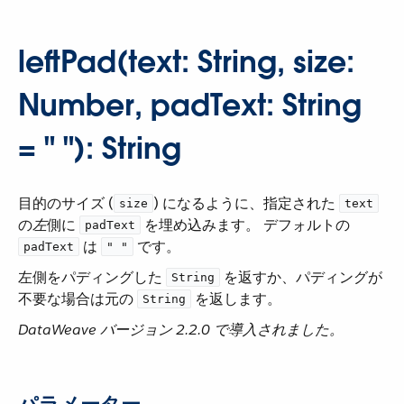
leftPad(text: String, size:
Number, padText: String
= " "): String
目的のサイズ (​
​) になるように、指定された ​
size
text
の​
左
​側に ​
​ を埋め込みます。 デフォルトの ​
padText
​ は ​
​ です。
padText
" "
左側をパディングした ​
​ を返すか、パディングが
String
不要な場合は元の ​
​ を返します。
String
DataWeave バージョン 2.2.0 で導入されました。