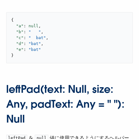
{

"a"
: 
null
,

"b"
: 
"   "
,

"c"
: 
"  bat"
,

"d"
: 
"bat"
,

"e"
: 
"bat"
}
leftPad(text: Null, size:
Any, padText: Any = " "):
Null
​ を ​
​ 値に使用できるようにするヘルパー
leftPad
null