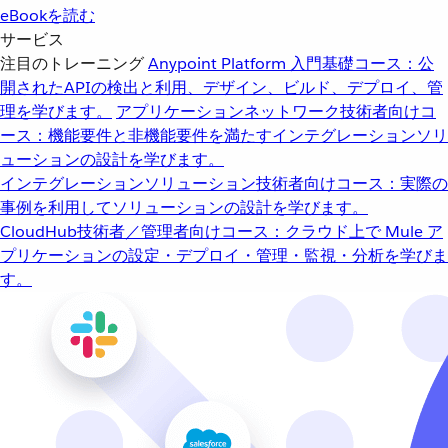
eBookを読む
サービス
注目のトレーニング
Anypoint Platform 入門
基礎コース：公
開されたAPIの検出と利用、デザイン、ビルド、デプロイ、管
理を学びます。
アプリケーションネットワーク
技術者向けコ
ース：機能要件と非機能要件を満たすインテグレーションソリ
ューションの設計を学びます。
インテグレーションソリューション
技術者向けコース：実際の
事例を利用してソリューションの設計を学びます。
CloudHub
技術者／管理者向けコース：クラウド上で Mule ア
プリケーションの設定・デプロイ・管理・監視・分析を学びま
す。