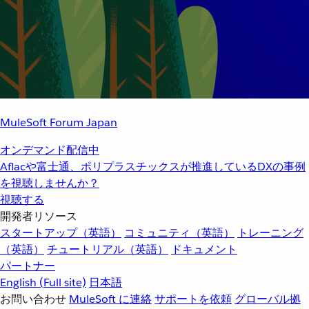
MuleSoft Forum Japan
オンデマンド配信中
Aflacや富士通、ポリプラスチックスが推進しているDXの事例
を視聴しませんか？
視聴する
開発者リソース
スタートアップ（英語）
コミュニティ（英語）
トレーニング
（英語）
チュートリアル（英語）
ドキュメント
パートナー
English
(Full site)
日本語
お問い合わせ
MuleSoft に連絡
サポートを依頼
グローバル拠