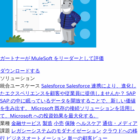
ガートナーが MuleSoft をリーダーとして評価
ダウンロードする
ソリューション
統合ユースケース
Salesforce
Salesforce 連携により、進化し
たエクスペリエンスを顧客や従業員に提供しませんか？
SAP
SAP の中に眠っているデータを開放することで、新しい価値
を生み出す。
Microsoft
既存の接続ソリューションを活用し
て、Microsoft への投資効果を最大化する。
業種
金融サービス
製造
小売
保険
ヘルスケア
通信・メディア
課題
レガシーシステムのモダナイゼーション
クラウドへの移
行
ビジネスオートメーション
単一の顧客ビュー