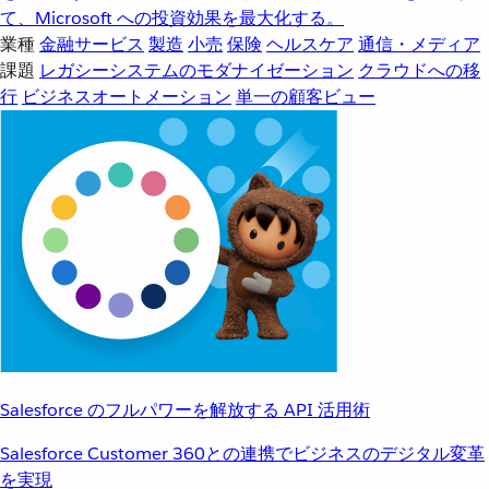
て、Microsoft への投資効果を最大化する。
業種
金融サービス
製造
小売
保険
ヘルスケア
通信・メディア
課題
レガシーシステムのモダナイゼーション
クラウドへの移
行
ビジネスオートメーション
単一の顧客ビュー
Salesforce のフルパワーを解放する API 活用術
Salesforce Customer 360との連携でビジネスのデジタル変革
を実現