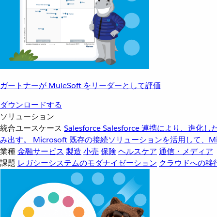
ガートナーが MuleSoft をリーダーとして評価
ダウンロードする
ソリューション
統合ユースケース
Salesforce
Salesforce 連携により、
み出す。
Microsoft
既存の接続ソリューションを活用して、Mic
業種
金融サービス
製造
小売
保険
ヘルスケア
通信・メディア
課題
レガシーシステムのモダナイゼーション
クラウドへの移