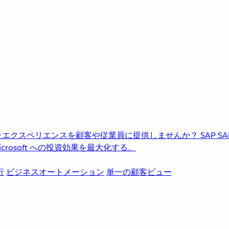
進化したエクスペリエンスを顧客や従業員に提供しませんか？
SAP
S
rosoft への投資効果を最大化する。
行
ビジネスオートメーション
単一の顧客ビュー