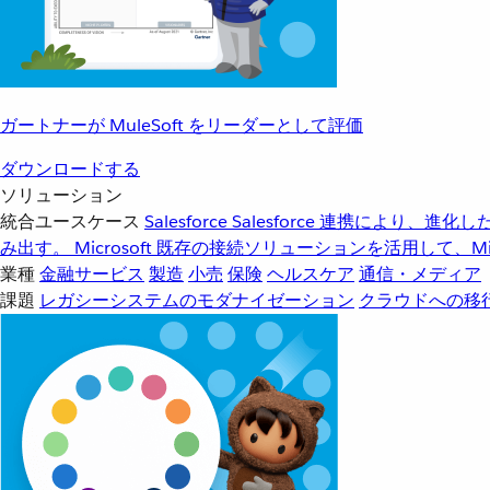
ガートナーが MuleSoft をリーダーとして評価
ダウンロードする
ソリューション
統合ユースケース
Salesforce
Salesforce 連携により、
み出す。
Microsoft
既存の接続ソリューションを活用して、Mic
業種
金融サービス
製造
小売
保険
ヘルスケア
通信・メディア
課題
レガシーシステムのモダナイゼーション
クラウドへの移