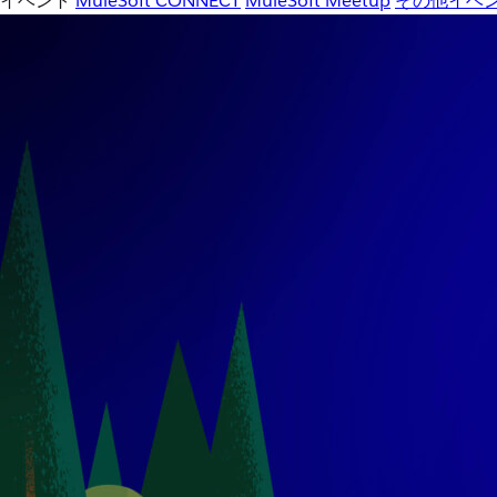
イベント
MuleSoft CONNECT
MuleSoft Meetup
その他イベ