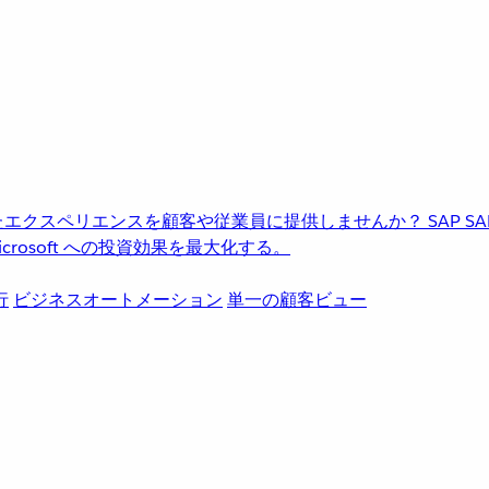
進化したエクスペリエンスを顧客や従業員に提供しませんか？
SAP
S
rosoft への投資効果を最大化する。
行
ビジネスオートメーション
単一の顧客ビュー