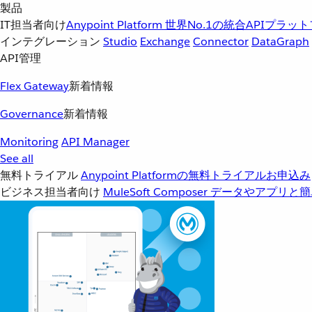
製品
IT担当者向け
Anypoint Platform
世界No.1の統合APIプラッ
インテグレーション
Studio
Exchange
Connector
DataGraph
API管理
Flex Gateway
新着情報
Governance
新着情報
Monitoring
API Manager
See all
無料トライアル
Anypoint Platformの無料トライアルお申込み
ビジネス担当者向け
MuleSoft Composer
データやアプリと簡