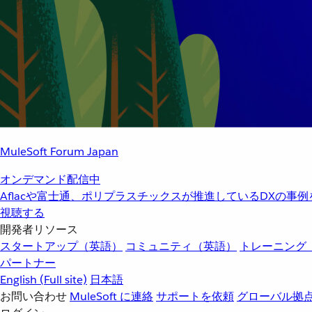
MuleSoft Forum Japan
オンデマンド配信中
Aflacや富士通、ポリプラスチックスが推進しているDXの事
視聴する
開発者リソース
スタートアップ（英語）
コミュニティ（英語）
トレーニング
パートナー
English
(Full site)
日本語
お問い合わせ
MuleSoft に連絡
サポートを依頼
グローバル拠