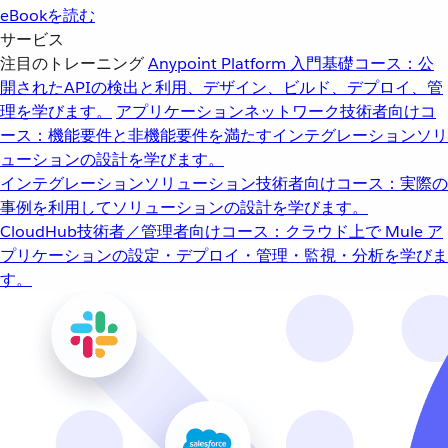
eBookを読む
サービス
注目のトレーニング
Anypoint Platform 入門
基礎コース：公
開されたAPIの検出と利用、デザイン、ビルド、デプロイ、管
理を学びます。
アプリケーションネットワーク
技術者向けコ
ース：機能要件と非機能要件を満たすインテグレーションソリ
ューションの設計を学びます。
インテグレーションソリューション
技術者向けコース：実際の
事例を利用してソリューションの設計を学びます。
CloudHub
技術者／管理者向けコース：クラウド上で Mule ア
プリケーションの設定・デプロイ・管理・監視・分析を学びま
す。