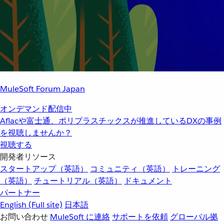
MuleSoft Forum Japan
オンデマンド配信中
Aflacや富士通、ポリプラスチックスが推進しているDXの事例
を視聴しませんか？
視聴する
開発者リソース
スタートアップ（英語）
コミュニティ（英語）
トレーニング
（英語）
チュートリアル（英語）
ドキュメント
パートナー
English
(Full site)
日本語
お問い合わせ
MuleSoft に連絡
サポートを依頼
グローバル拠