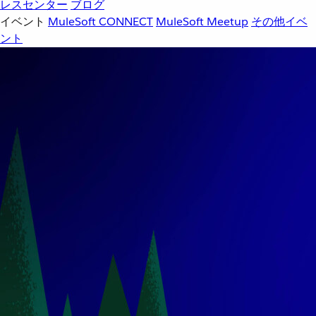
レスセンター
ブログ
イベント
MuleSoft CONNECT
MuleSoft Meetup
その他イベ
ント