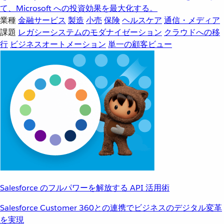
て、Microsoft への投資効果を最大化する。
業種
金融サービス
製造
小売
保険
ヘルスケア
通信・メディア
課題
レガシーシステムのモダナイゼーション
クラウドへの移
行
ビジネスオートメーション
単一の顧客ビュー
Salesforce のフルパワーを解放する API 活用術
Salesforce Customer 360との連携でビジネスのデジタル変革
を実現