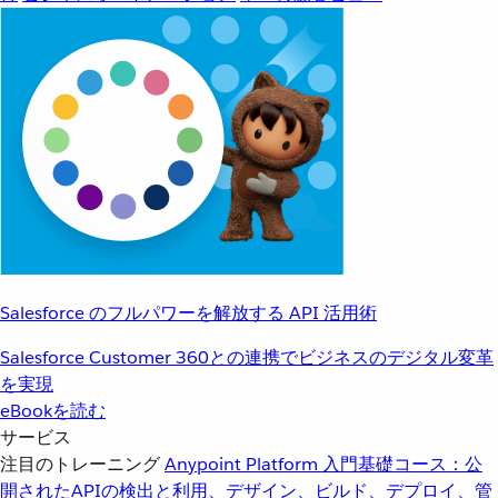
Salesforce のフルパワーを解放する API 活用術
Salesforce Customer 360との連携でビジネスのデジタル変革
を実現
eBookを読む
サービス
注目のトレーニング
Anypoint Platform 入門
基礎コース：公
開されたAPIの検出と利用、デザイン、ビルド、デプロイ、管