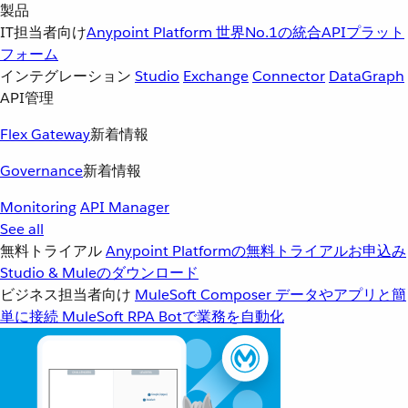
製品
IT担当者向け
Anypoint Platform
世界No.1の統合APIプラット
フォーム
インテグレーション
Studio
Exchange
Connector
DataGraph
API管理
Flex Gateway
新着情報
Governance
新着情報
Monitoring
API Manager
See all
無料トライアル
Anypoint Platformの無料トライアルお申込み
Studio & Muleのダウンロード
ビジネス担当者向け
MuleSoft Composer
データやアプリと簡
単に接続
MuleSoft RPA
Botで業務を自動化