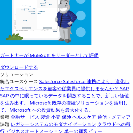
ガートナーが MuleSoft をリーダーとして評価
ダウンロードする
ソリューション
統合ユースケース
Salesforce
Salesforce 連携により、進化し
たエクスペリエンスを顧客や従業員に提供しませんか？
SAP
SAP の中に眠っているデータを開放することで、新しい価値
を生み出す。
Microsoft
既存の接続ソリューションを活用し
て、Microsoft への投資効果を最大化する。
業種
金融サービス
製造
小売
保険
ヘルスケア
通信・メディア
課題
レガシーシステムのモダナイゼーション
クラウドへの移
行
ビジネスオートメーション
単一の顧客ビュー