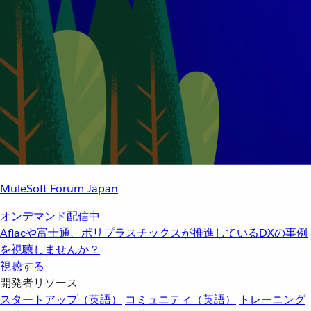
MuleSoft Forum Japan
オンデマンド配信中
Aflacや富士通、ポリプラスチックスが推進しているDXの事例
を視聴しませんか？
視聴する
開発者リソース
スタートアップ（英語）
コミュニティ（英語）
トレーニング