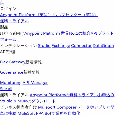
点
ログイン
Anypoint Platform（英語）
ヘルプセンター（英語）
無料トライアル
製品
IT担当者向け
Anypoint Platform
世界No.1の統合APIプラット
フォーム
インテグレーション
Studio
Exchange
Connector
DataGraph
API管理
Flex Gateway
新着情報
Governance
新着情報
Monitoring
API Manager
See all
無料トライアル
Anypoint Platformの無料トライアルお申込み
Studio & Muleのダウンロード
ビジネス担当者向け
MuleSoft Composer
データやアプリと簡
単に接続
MuleSoft RPA
Botで業務を自動化