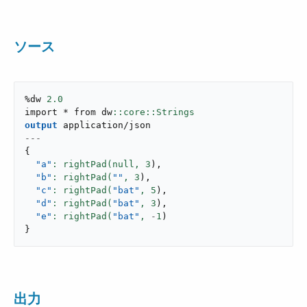
ソース
%dw 
2.0
import * from dw
output
application/json
---
{
"a"
: rightPad(null,
3
)
,
"b"
: rightPad(
""
,
3
)
,
"c"
: rightPad(
"bat"
,
5
)
,
"d"
: rightPad(
"bat"
,
3
)
,
"e"
: rightPad(
"bat"
,
-
1
)
}
出力