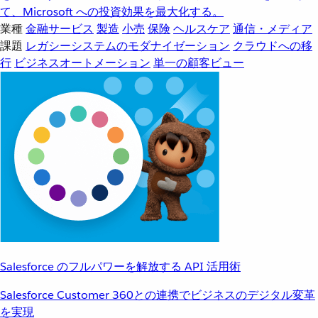
て、Microsoft への投資効果を最大化する。
業種
金融サービス
製造
小売
保険
ヘルスケア
通信・メディア
課題
レガシーシステムのモダナイゼーション
クラウドへの移
行
ビジネスオートメーション
単一の顧客ビュー
Salesforce のフルパワーを解放する API 活用術
Salesforce Customer 360との連携でビジネスのデジタル変革
を実現