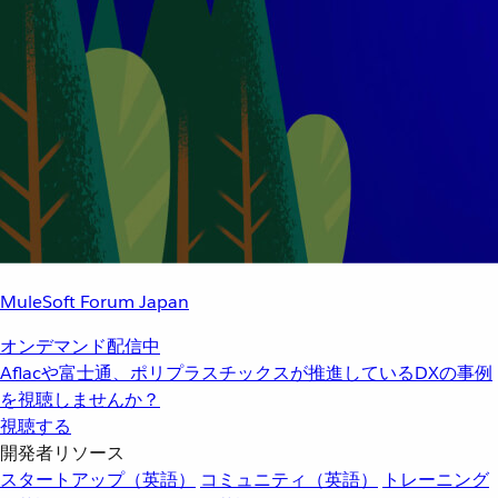
MuleSoft Forum Japan
オンデマンド配信中
Aflacや富士通、ポリプラスチックスが推進しているDXの事例
を視聴しませんか？
視聴する
開発者リソース
スタートアップ（英語）
コミュニティ（英語）
トレーニング