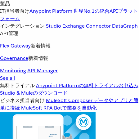
製品
IT担当者向け
Anypoint Platform
世界No.1の統合APIプラット
フォーム
インテグレーション
Studio
Exchange
Connector
DataGraph
API管理
Flex Gateway
新着情報
Governance
新着情報
Monitoring
API Manager
See all
無料トライアル
Anypoint Platformの無料トライアルお申込み
Studio & Muleのダウンロード
ビジネス担当者向け
MuleSoft Composer
データやアプリと簡
単に接続
MuleSoft RPA
Botで業務を自動化