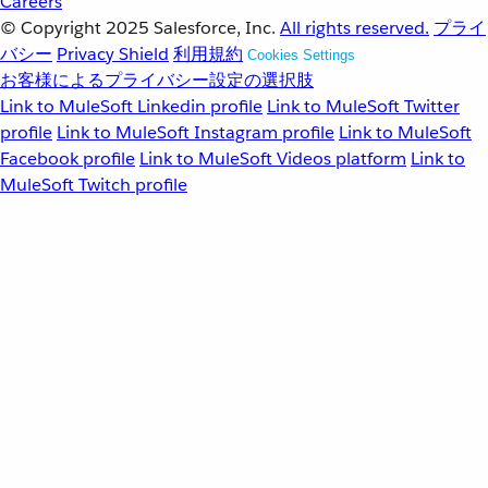
Careers
© Copyright 2025
Salesforce, Inc.
All rights reserved.
プライ
バシー
Privacy Shield
利用規約
Cookies Settings
お客様によるプライバシー設定の選択肢
Link to MuleSoft Linkedin profile
Link to MuleSoft Twitter
profile
Link to MuleSoft Instagram profile
Link to MuleSoft
Facebook profile
Link to MuleSoft Videos platform
Link to
MuleSoft Twitch profile