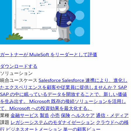
ガートナーが MuleSoft をリーダーとして評価
ダウンロードする
ソリューション
統合ユースケース
Salesforce
Salesforce 連携により、進化し
たエクスペリエンスを顧客や従業員に提供しませんか？
SAP
SAP の中に眠っているデータを開放することで、新しい価値
を生み出す。
Microsoft
既存の接続ソリューションを活用し
て、Microsoft への投資効果を最大化する。
業種
金融サービス
製造
小売
保険
ヘルスケア
通信・メディア
課題
レガシーシステムのモダナイゼーション
クラウドへの移
行
ビジネスオートメーション
単一の顧客ビュー