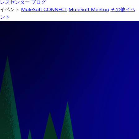
レスセンター
ブログ
イベント
MuleSoft CONNECT
MuleSoft Meetup
その他イベ
ント