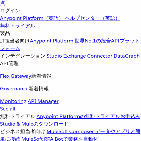
点
ログイン
Anypoint Platform（英語）
ヘルプセンター（英語）
無料トライアル
製品
IT担当者向け
Anypoint Platform
世界No.1の統合APIプラット
フォーム
インテグレーション
Studio
Exchange
Connector
DataGraph
API管理
Flex Gateway
新着情報
Governance
新着情報
Monitoring
API Manager
See all
無料トライアル
Anypoint Platformの無料トライアルお申込み
Studio & Muleのダウンロード
ビジネス担当者向け
MuleSoft Composer
データやアプリと簡
単に接続
MuleSoft RPA
Botで業務を自動化