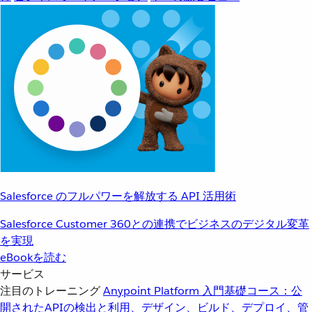
Salesforce のフルパワーを解放する API 活用術
Salesforce Customer 360との連携でビジネスのデジタル変革
を実現
eBookを読む
サービス
注目のトレーニング
Anypoint Platform 入門
基礎コース：公
開されたAPIの検出と利用、デザイン、ビルド、デプロイ、管