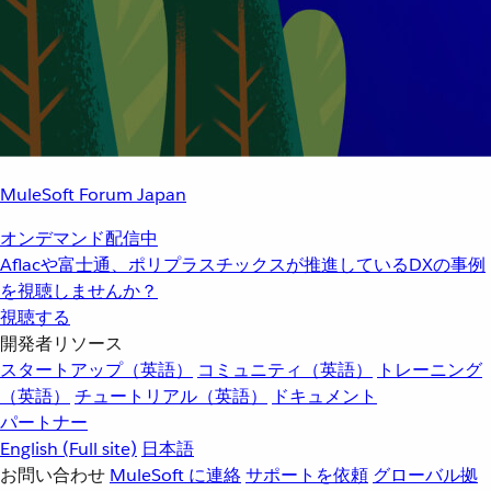
MuleSoft Forum Japan
オンデマンド配信中
Aflacや富士通、ポリプラスチックスが推進しているDXの事例
を視聴しませんか？
視聴する
開発者リソース
スタートアップ（英語）
コミュニティ（英語）
トレーニング
（英語）
チュートリアル（英語）
ドキュメント
パートナー
English
(Full site)
日本語
お問い合わせ
MuleSoft に連絡
サポートを依頼
グローバル拠