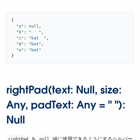
{

"a"
: 
null
,

"b"
: 
"   "
,

"c"
: 
"bat  "
,

"d"
: 
"bat"
,

"e"
: 
"bat"
}
rightPad(text: Null, size:
Any, padText: Any = " "):
Null
​ を ​
​ 値に使用できるようにするヘルパー
rightPad
null