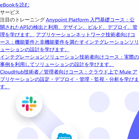
eBookを読む
サービス
注目のトレーニング
Anypoint Platform 入門
基礎コース：公
開されたAPIの検出と利用、デザイン、ビルド、デプロイ、管
理を学びます。
アプリケーションネットワーク
技術者向けコ
ース：機能要件と非機能要件を満たすインテグレーションソリ
ューションの設計を学びます。
インテグレーションソリューション
技術者向けコース：実際の
事例を利用してソリューションの設計を学びます。
CloudHub
技術者／管理者向けコース：クラウド上で Mule ア
プリケーションの設定・デプロイ・管理・監視・分析を学びま
す。