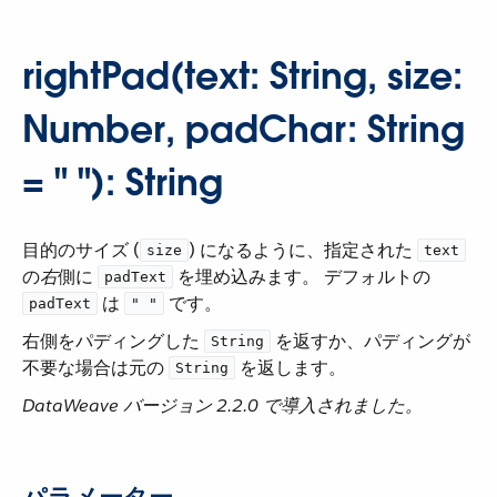
rightPad(text: String, size:
Number, padChar: String
= " "): String
目的のサイズ (​
​) になるように、指定された ​
size
text
の​
右
​側に ​
​ を埋め込みます。 デフォルトの ​
padText
​ は ​
​ です。
padText
" "
右側をパディングした ​
​ を返すか、パディングが
String
不要な場合は元の ​
​ を返します。
String
DataWeave バージョン 2.2.0 で導入されました。