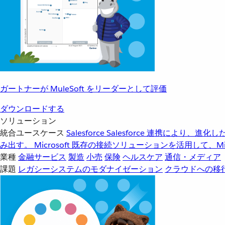
ガートナーが MuleSoft をリーダーとして評価
ダウンロードする
ソリューション
統合ユースケース
Salesforce
Salesforce 連携により、
み出す。
Microsoft
既存の接続ソリューションを活用して、Mic
業種
金融サービス
製造
小売
保険
ヘルスケア
通信・メディア
課題
レガシーシステムのモダナイゼーション
クラウドへの移