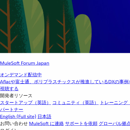
MuleSoft Forum Japan
オンデマンド配信中
Aflacや富士通、ポリプラスチックスが推進しているDXの事
視聴する
開発者リソース
スタートアップ（英語）
コミュニティ（英語）
トレーニング
パートナー
English
(Full site)
日本語
お問い合わせ
MuleSoft に連絡
サポートを依頼
グローバル拠