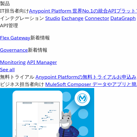
製品
IT担当者向け
Anypoint Platform
世界No.1の統合APIプラッ
インテグレーション
Studio
Exchange
Connector
DataGraph
API管理
Flex Gateway
新着情報
Governance
新着情報
Monitoring
API Manager
See all
無料トライアル
Anypoint Platformの無料トライアルお申込み
ビジネス担当者向け
MuleSoft Composer
データやアプリと簡