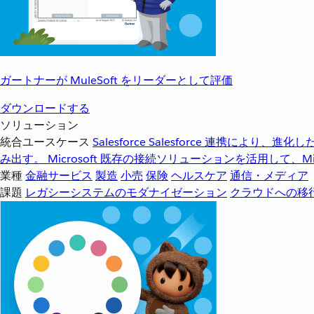
ガートナーが MuleSoft をリーダーとして評価
ダウンロードする
ソリューション
統合ユースケース
Salesforce
Salesforce 連携により、
み出す。
Microsoft
既存の接続ソリューションを活用して、Mic
業種
金融サービス
製造
小売
保険
ヘルスケア
通信・メディア
課題
レガシーシステムのモダナイゼーション
クラウドへの移