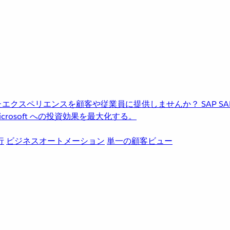
進化したエクスペリエンスを顧客や従業員に提供しませんか？
SAP
S
rosoft への投資効果を最大化する。
行
ビジネスオートメーション
単一の顧客ビュー