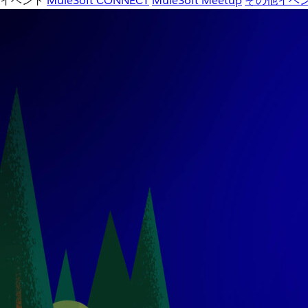
イベント
MuleSoft CONNECT
MuleSoft Meetup
その他イベ