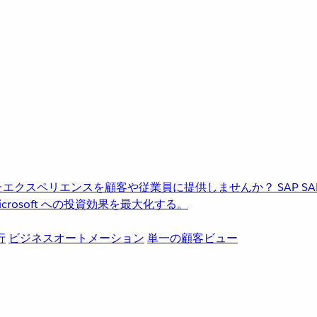
進化したエクスペリエンスを顧客や従業員に提供しませんか？
SAP
S
rosoft への投資効果を最大化する。
行
ビジネスオートメーション
単一の顧客ビュー