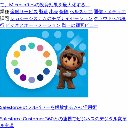
て、Microsoft への投資効果を最大化する。
業種
金融サービス
製造
小売
保険
ヘルスケア
通信・メディア
課題
レガシーシステムのモダナイゼーション
クラウドへの移
行
ビジネスオートメーション
単一の顧客ビュー
Salesforce のフルパワーを解放する API 活用術
Salesforce Customer 360との連携でビジネスのデジタル変革
を実現