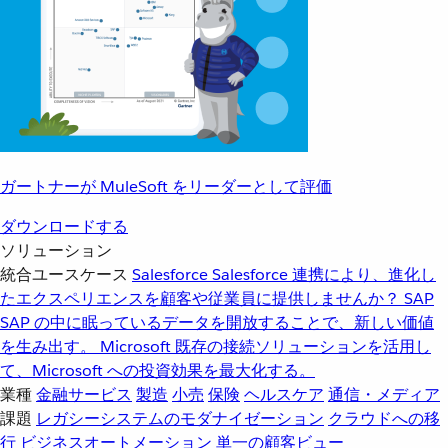
ガートナーが MuleSoft をリーダーとして評価
ダウンロードする
ソリューション
統合ユースケース
Salesforce
Salesforce 連携により、進化し
たエクスペリエンスを顧客や従業員に提供しませんか？
SAP
SAP の中に眠っているデータを開放することで、新しい価値
を生み出す。
Microsoft
既存の接続ソリューションを活用し
て、Microsoft への投資効果を最大化する。
業種
金融サービス
製造
小売
保険
ヘルスケア
通信・メディア
課題
レガシーシステムのモダナイゼーション
クラウドへの移
行
ビジネスオートメーション
単一の顧客ビュー