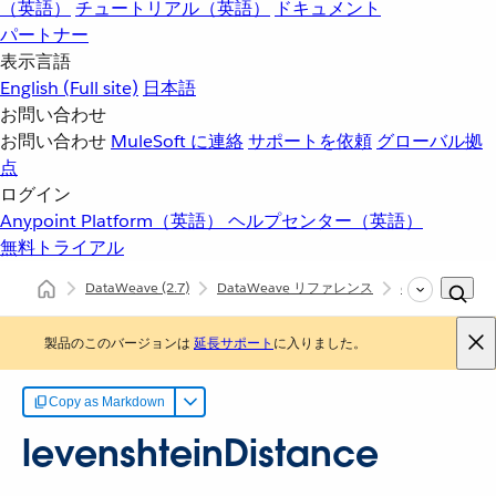
（英語）
チュートリアル（英語）
ドキュメント
パートナー
表示言語
English
(Full site)
日本語
お問い合わせ
お問い合わせ
MuleSoft に連絡
サポートを依頼
グローバル拠
点
ログイン
Anypoint Platform（英語）
ヘルプセンター（英語）
無料トライアル
DataWeave
(2.7)
DataWeave リファレンス
dw::core::String
製品のこのバージョンは
延長サポート
に入りました。
Copy as Markdown
levenshteinDistance