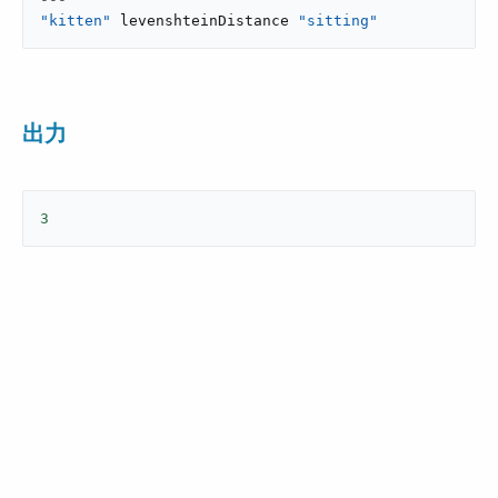
"kitten"
 levenshteinDistance 
"sitting"
出力
3