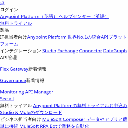
点
ログイン
Anypoint Platform（英語）
ヘルプセンター（英語）
無料トライアル
製品
IT担当者向け
Anypoint Platform
世界No.1の統合APIプラット
フォーム
インテグレーション
Studio
Exchange
Connector
DataGraph
API管理
Flex Gateway
新着情報
Governance
新着情報
Monitoring
API Manager
See all
無料トライアル
Anypoint Platformの無料トライアルお申込み
Studio & Muleのダウンロード
ビジネス担当者向け
MuleSoft Composer
データやアプリと簡
単に接続
MuleSoft RPA
Botで業務を自動化