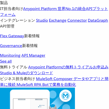
製品
IT担当者向け
Anypoint Platform
世界No.1の統合APIプラット
フォーム
インテグレーション
Studio
Exchange
Connector
DataGraph
API管理
Flex Gateway
新着情報
Governance
新着情報
Monitoring
API Manager
See all
無料トライアル
Anypoint Platformの無料トライアルお申込み
Studio & Muleのダウンロード
ビジネス担当者向け
MuleSoft Composer
データやアプリと簡
単に接続
MuleSoft RPA
Botで業務を自動化