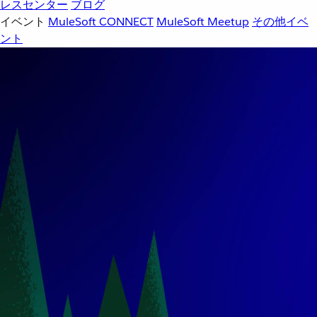
レスセンター
ブログ
イベント
MuleSoft CONNECT
MuleSoft Meetup
その他イベ
ント