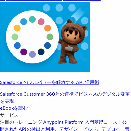
Salesforce のフルパワーを解放する API 活用術
Salesforce Customer 360との連携でビジネスのデジタル変革
を実現
eBookを読む
サービス
注目のトレーニング
Anypoint Platform 入門
基礎コース：公
開されたAPIの検出と利用、デザイン、ビルド、デプロイ、管