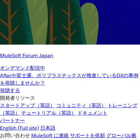
MuleSoft Forum Japan
オンデマンド配信中
Aflacや富士通、ポリプラスチックスが推進しているDXの事例
を視聴しませんか？
視聴する
開発者リソース
スタートアップ（英語）
コミュニティ（英語）
トレーニング
（英語）
チュートリアル（英語）
ドキュメント
パートナー
English
(Full site)
日本語
お問い合わせ
MuleSoft に連絡
サポートを依頼
グローバル拠