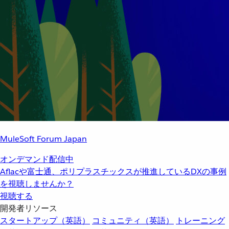
MuleSoft Forum Japan
オンデマンド配信中
Aflacや富士通、ポリプラスチックスが推進しているDXの事例
を視聴しませんか？
視聴する
開発者リソース
スタートアップ（英語）
コミュニティ（英語）
トレーニング