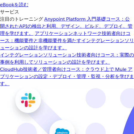
eBookを読む
サービス
注目のトレーニング
Anypoint Platform 入門
基礎コース：公
開されたAPIの検出と利用、デザイン、ビルド、デプロイ、管
理を学びます。
アプリケーションネットワーク
技術者向けコ
ース：機能要件と非機能要件を満たすインテグレーションソリ
ューションの設計を学びます。
インテグレーションソリューション
技術者向けコース：実際の
事例を利用してソリューションの設計を学びます。
CloudHub
技術者／管理者向けコース：クラウド上で Mule ア
プリケーションの設定・デプロイ・管理・監視・分析を学びま
す。