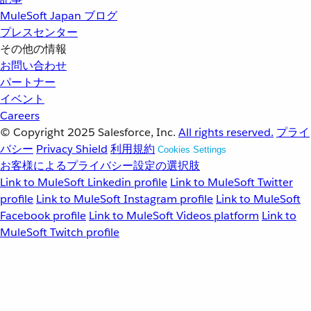
MuleSoft Japan ブログ
プレスセンター
その他の情報
お問い合わせ
パートナー
イベント
Careers
© Copyright 2025
Salesforce, Inc.
All rights reserved.
プライ
バシー
Privacy Shield
利用規約
Cookies Settings
お客様によるプライバシー設定の選択肢
Link to MuleSoft Linkedin profile
Link to MuleSoft Twitter
profile
Link to MuleSoft Instagram profile
Link to MuleSoft
Facebook profile
Link to MuleSoft Videos platform
Link to
MuleSoft Twitch profile