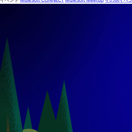
イベント
MuleSoft CONNECT
MuleSoft Meetup
その他イベ