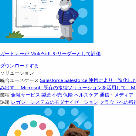
ガートナーが MuleSoft をリーダーとして評価
ダウンロードする
ソリューション
統合ユースケース
Salesforce
Salesforce 連携により、
み出す。
Microsoft
既存の接続ソリューションを活用して、Mic
業種
金融サービス
製造
小売
保険
ヘルスケア
通信・メディア
課題
レガシーシステムのモダナイゼーション
クラウドへの移