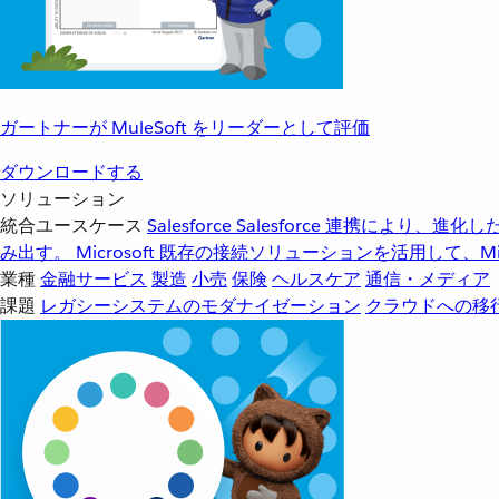
ガートナーが MuleSoft をリーダーとして評価
ダウンロードする
ソリューション
統合ユースケース
Salesforce
Salesforce 連携により、
み出す。
Microsoft
既存の接続ソリューションを活用して、Mic
業種
金融サービス
製造
小売
保険
ヘルスケア
通信・メディア
課題
レガシーシステムのモダナイゼーション
クラウドへの移