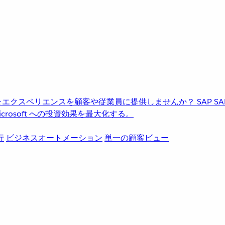
進化したエクスペリエンスを顧客や従業員に提供しませんか？
SAP
S
rosoft への投資効果を最大化する。
行
ビジネスオートメーション
単一の顧客ビュー