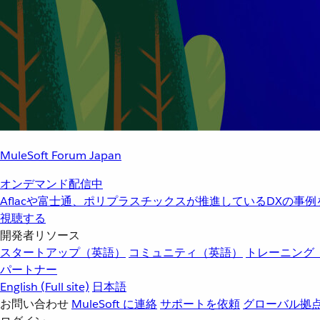
MuleSoft Forum Japan
オンデマンド配信中
Aflacや富士通、ポリプラスチックスが推進しているDXの事
視聴する
開発者リソース
スタートアップ（英語）
コミュニティ（英語）
トレーニング
パートナー
English
(Full site)
日本語
お問い合わせ
MuleSoft に連絡
サポートを依頼
グローバル拠