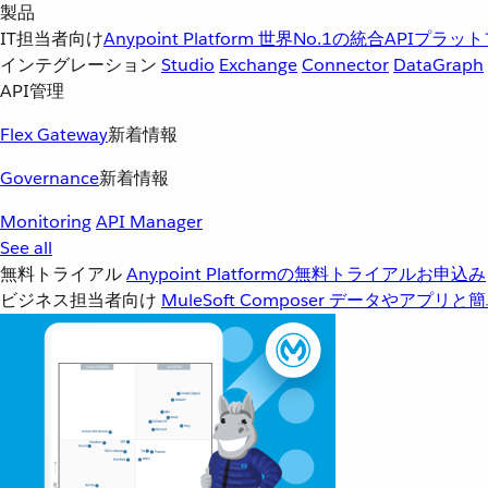
製品
IT担当者向け
Anypoint Platform
世界No.1の統合APIプラッ
インテグレーション
Studio
Exchange
Connector
DataGraph
API管理
Flex Gateway
新着情報
Governance
新着情報
Monitoring
API Manager
See all
無料トライアル
Anypoint Platformの無料トライアルお申込み
ビジネス担当者向け
MuleSoft Composer
データやアプリと簡