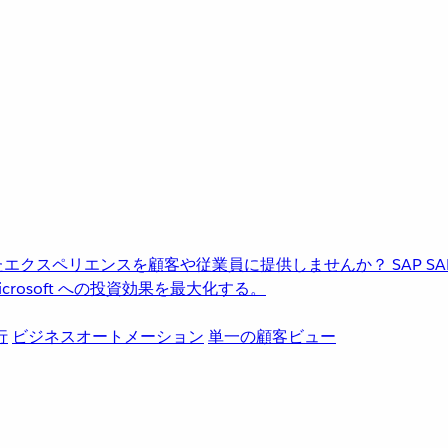
進化したエクスペリエンスを顧客や従業員に提供しませんか？
SAP
S
rosoft への投資効果を最大化する。
行
ビジネスオートメーション
単一の顧客ビュー