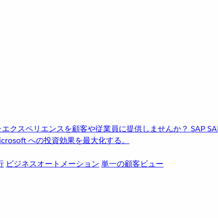
進化したエクスペリエンスを顧客や従業員に提供しませんか？
SAP
S
rosoft への投資効果を最大化する。
行
ビジネスオートメーション
単一の顧客ビュー