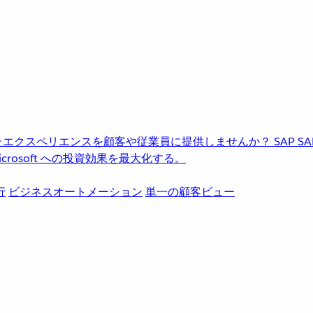
進化したエクスペリエンスを顧客や従業員に提供しませんか？
SAP
S
rosoft への投資効果を最大化する。
行
ビジネスオートメーション
単一の顧客ビュー