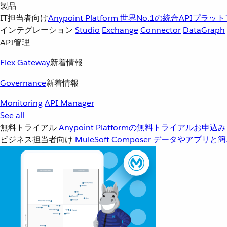
製品
IT担当者向け
Anypoint Platform
世界No.1の統合APIプラッ
インテグレーション
Studio
Exchange
Connector
DataGraph
API管理
Flex Gateway
新着情報
Governance
新着情報
Monitoring
API Manager
See all
無料トライアル
Anypoint Platformの無料トライアルお申込み
ビジネス担当者向け
MuleSoft Composer
データやアプリと簡