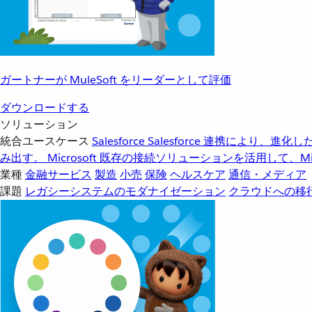
ガートナーが MuleSoft をリーダーとして評価
ダウンロードする
ソリューション
統合ユースケース
Salesforce
Salesforce 連携により、
み出す。
Microsoft
既存の接続ソリューションを活用して、Mic
業種
金融サービス
製造
小売
保険
ヘルスケア
通信・メディア
課題
レガシーシステムのモダナイゼーション
クラウドへの移