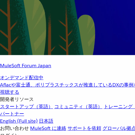
MuleSoft Forum Japan
オンデマンド配信中
Aflacや富士通、ポリプラスチックスが推進しているDXの事
視聴する
開発者リソース
スタートアップ（英語）
コミュニティ（英語）
トレーニング
パートナー
English
(Full site)
日本語
お問い合わせ
MuleSoft に連絡
サポートを依頼
グローバル拠