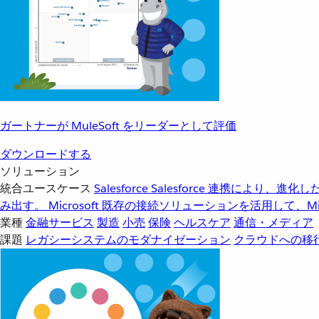
ガートナーが MuleSoft をリーダーとして評価
ダウンロードする
ソリューション
統合ユースケース
Salesforce
Salesforce 連携により、
み出す。
Microsoft
既存の接続ソリューションを活用して、Mic
業種
金融サービス
製造
小売
保険
ヘルスケア
通信・メディア
課題
レガシーシステムのモダナイゼーション
クラウドへの移