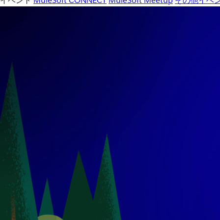
イベント
MuleSoft CONNECT
MuleSoft Meetup
その他イベ