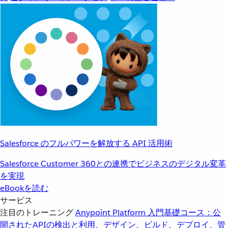
Salesforce のフルパワーを解放する API 活用術
Salesforce Customer 360との連携でビジネスのデジタル変革
を実現
eBookを読む
サービス
注目のトレーニング
Anypoint Platform 入門
基礎コース：公
開されたAPIの検出と利用、デザイン、ビルド、デプロイ、管