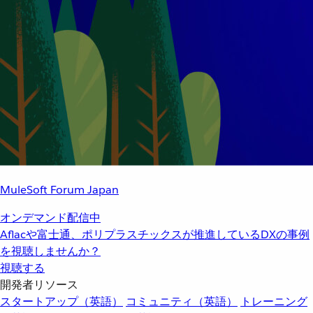
MuleSoft Forum Japan
オンデマンド配信中
Aflacや富士通、ポリプラスチックスが推進しているDXの事例
を視聴しませんか？
視聴する
開発者リソース
スタートアップ（英語）
コミュニティ（英語）
トレーニング