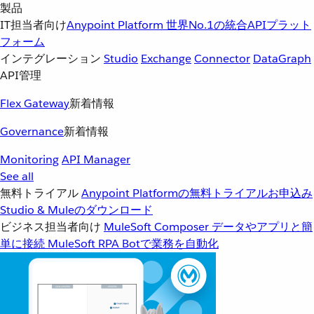
製品
IT担当者向け
Anypoint Platform
世界No.1の統合APIプラット
フォーム
インテグレーション
Studio
Exchange
Connector
DataGraph
API管理
Flex Gateway
新着情報
Governance
新着情報
Monitoring
API Manager
See all
無料トライアル
Anypoint Platformの無料トライアルお申込み
Studio & Muleのダウンロード
ビジネス担当者向け
MuleSoft Composer
データやアプリと簡
単に接続
MuleSoft RPA
Botで業務を自動化