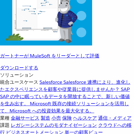
ガートナーが MuleSoft をリーダーとして評価
ダウンロードする
ソリューション
統合ユースケース
Salesforce
Salesforce 連携により、進化し
たエクスペリエンスを顧客や従業員に提供しませんか？
SAP
SAP の中に眠っているデータを開放することで、新しい価値
を生み出す。
Microsoft
既存の接続ソリューションを活用し
て、Microsoft への投資効果を最大化する。
業種
金融サービス
製造
小売
保険
ヘルスケア
通信・メディア
課題
レガシーシステムのモダナイゼーション
クラウドへの移
行
ビジネスオートメーション
単一の顧客ビュー