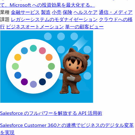
て、Microsoft への投資効果を最大化する。
業種
金融サービス
製造
小売
保険
ヘルスケア
通信・メディア
課題
レガシーシステムのモダナイゼーション
クラウドへの移
行
ビジネスオートメーション
単一の顧客ビュー
Salesforce のフルパワーを解放する API 活用術
Salesforce Customer 360との連携でビジネスのデジタル変革
を実現