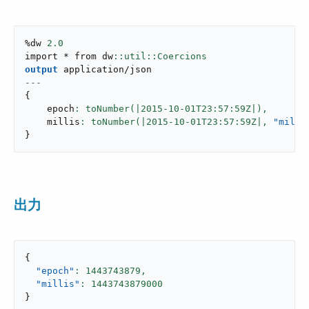
%dw 
2.0
import * from dw
output
application/json
---
{
    epoch
: toNumber(|
2015
-
10
-01T23:
57
:59Z|),
    millis
: toNumber(|
2015
-
10
-01T23:
57
:59Z|,
"milli
}
出力
{
"epoch"
: 
1443743879
,
"millis"
: 
1443743879000
}