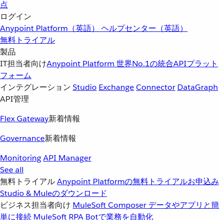
点
ログイン
Anypoint Platform（英語）
ヘルプセンター（英語）
無料トライアル
製品
IT担当者向け
Anypoint Platform
世界No.1の統合APIプラット
フォーム
インテグレーション
Studio
Exchange
Connector
DataGraph
API管理
Flex Gateway
新着情報
Governance
新着情報
Monitoring
API Manager
See all
無料トライアル
Anypoint Platformの無料トライアルお申込み
Studio & Muleのダウンロード
ビジネス担当者向け
MuleSoft Composer
データやアプリと簡
単に接続
MuleSoft RPA
Botで業務を自動化