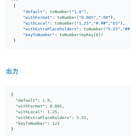
---
{
"default"
: toNumber(
"1.0"
),
"withFormat"
: toNumber(
"0.005"
,
".00"
)
,
"withLocal"
: toNumber(
"1,25"
,
"#.##"
,
"ES"
)
,
"withExtraPlaceholders"
: toNumber(
"5.55"
,
"####
"keyToNumber"
: toNumber(myKey[
0
}
出力
{

"default"
: 
1.0
,

"withFormat"
: 
0.005
,

"withLocal"
: 
1.25
,

"withExtraPlaceholders"
: 
5.55
,

"keyToNumber"
: 
123
}