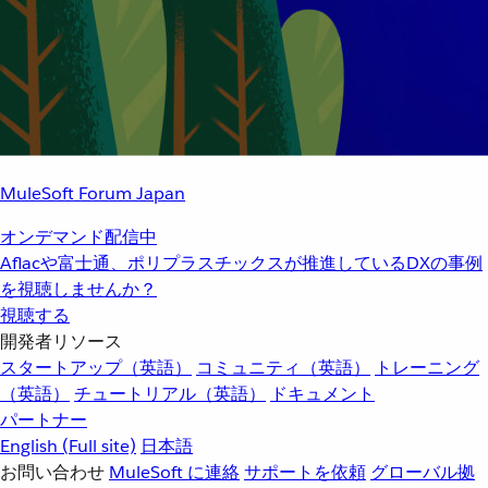
MuleSoft Forum Japan
オンデマンド配信中
Aflacや富士通、ポリプラスチックスが推進しているDXの事例
を視聴しませんか？
視聴する
開発者リソース
スタートアップ（英語）
コミュニティ（英語）
トレーニング
（英語）
チュートリアル（英語）
ドキュメント
パートナー
English
(Full site)
日本語
お問い合わせ
MuleSoft に連絡
サポートを依頼
グローバル拠