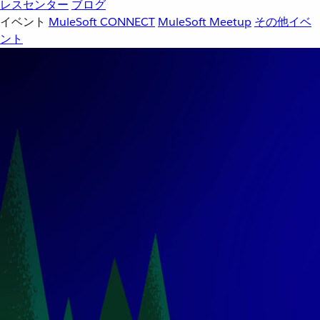
レスセンター
ブログ
イベント
MuleSoft CONNECT
MuleSoft Meetup
その他イベ
ント