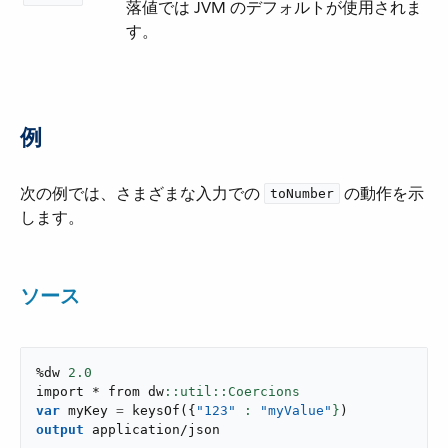
落値では JVM のデフォルトが使用されま
す。
例
次の例では、さまざまな入力での ​
​ の動作を示
toNumber
します。
ソース
%dw 
2.0
import * from dw
var
 myKey 
=
keysOf
(
{
"123"
: 
"myValue"
}
)
output
application/json