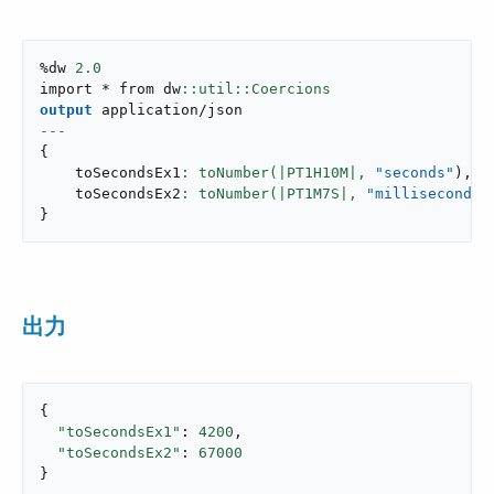
%dw 
2.0
import * from dw
output
application/json
---
{
    toSecondsEx1
: toNumber(|PT1H10M|,
"seconds"
)
,
    toSecondsEx2
: toNumber(|PT1M7S|,
"milliseconds"
}
出力
{

"toSecondsEx1"
: 
4200
,

"toSecondsEx2"
: 
67000
}