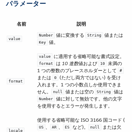
パラメーター
名前
説明
​ 値に変換する ​
​ 値または ​
Number
String
value
​ 値。
Key
​ に適用する省略可能な書式設定。 ​
value
​ は ​
10 進数
​値および ​
​ 未満の
format
10
1 つの整数のプレースホルダーとして ​
#
または ​
​ (ただし両方ではない) を受け
0
format
入れます。1 つの小数点しか使用できま
せん。​
​ 値または空の ​
​ 値は ​
null
String
​ 値に対して無効です。他の文字
Number
を使用するとエラーが発生します。
使用する省略可能な ISO 3166 国コード (​
​、​
​、​
​ など)。​
​ または欠
US
AR
ES
null
locale