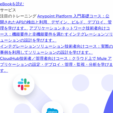
eBookを読む
サービス
注目のトレーニング
Anypoint Platform 入門
基礎コース：公
開されたAPIの検出と利用、デザイン、ビルド、デプロイ、管
理を学びます。
アプリケーションネットワーク
技術者向けコ
ース：機能要件と非機能要件を満たすインテグレーションソリ
ューションの設計を学びます。
インテグレーションソリューション
技術者向けコース：実際の
事例を利用してソリューションの設計を学びます。
CloudHub
技術者／管理者向けコース：クラウド上で Mule ア
プリケーションの設定・デプロイ・管理・監視・分析を学びま
す。