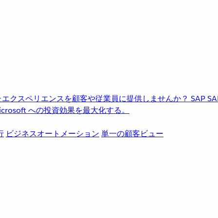
進化したエクスペリエンスを顧客や従業員に提供しませんか？
SAP
S
rosoft への投資効果を最大化する。
行
ビジネスオートメーション
単一の顧客ビュー