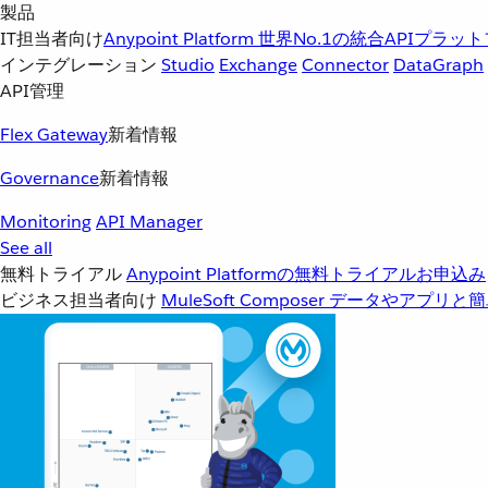
製品
IT担当者向け
Anypoint Platform
世界No.1の統合APIプラッ
インテグレーション
Studio
Exchange
Connector
DataGraph
API管理
Flex Gateway
新着情報
Governance
新着情報
Monitoring
API Manager
See all
無料トライアル
Anypoint Platformの無料トライアルお申込み
ビジネス担当者向け
MuleSoft Composer
データやアプリと簡