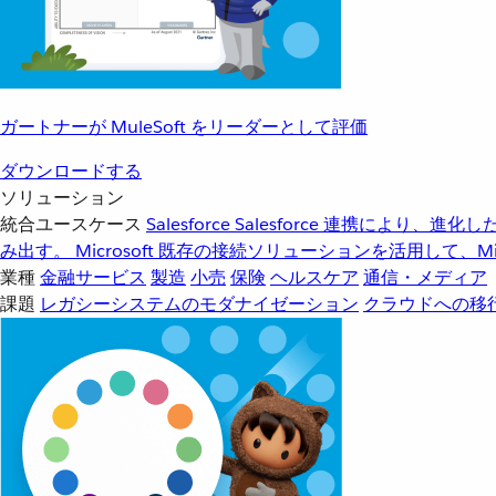
ガートナーが MuleSoft をリーダーとして評価
ダウンロードする
ソリューション
統合ユースケース
Salesforce
Salesforce 連携により、
み出す。
Microsoft
既存の接続ソリューションを活用して、Mic
業種
金融サービス
製造
小売
保険
ヘルスケア
通信・メディア
課題
レガシーシステムのモダナイゼーション
クラウドへの移