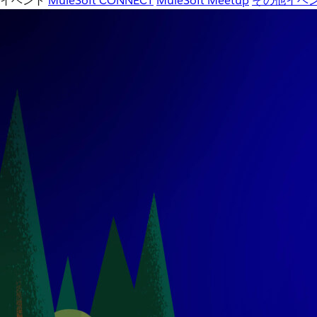
イベント
MuleSoft CONNECT
MuleSoft Meetup
その他イベ