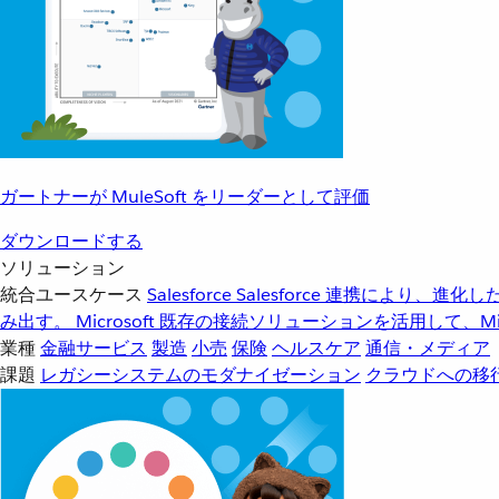
ガートナーが MuleSoft をリーダーとして評価
ダウンロードする
ソリューション
統合ユースケース
Salesforce
Salesforce 連携により、
み出す。
Microsoft
既存の接続ソリューションを活用して、Mic
業種
金融サービス
製造
小売
保険
ヘルスケア
通信・メディア
課題
レガシーシステムのモダナイゼーション
クラウドへの移