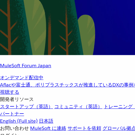
MuleSoft Forum Japan
オンデマンド配信中
Aflacや富士通、ポリプラスチックスが推進しているDXの事
視聴する
開発者リソース
スタートアップ（英語）
コミュニティ（英語）
トレーニング
パートナー
English
(Full site)
日本語
お問い合わせ
MuleSoft に連絡
サポートを依頼
グローバル拠