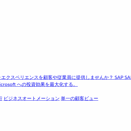
進化したエクスペリエンスを顧客や従業員に提供しませんか？
SAP
S
rosoft への投資効果を最大化する。
行
ビジネスオートメーション
単一の顧客ビュー