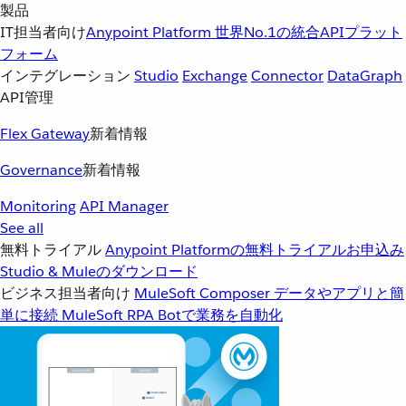
製品
IT担当者向け
Anypoint Platform
世界No.1の統合APIプラット
フォーム
インテグレーション
Studio
Exchange
Connector
DataGraph
API管理
Flex Gateway
新着情報
Governance
新着情報
Monitoring
API Manager
See all
無料トライアル
Anypoint Platformの無料トライアルお申込み
Studio & Muleのダウンロード
ビジネス担当者向け
MuleSoft Composer
データやアプリと簡
単に接続
MuleSoft RPA
Botで業務を自動化