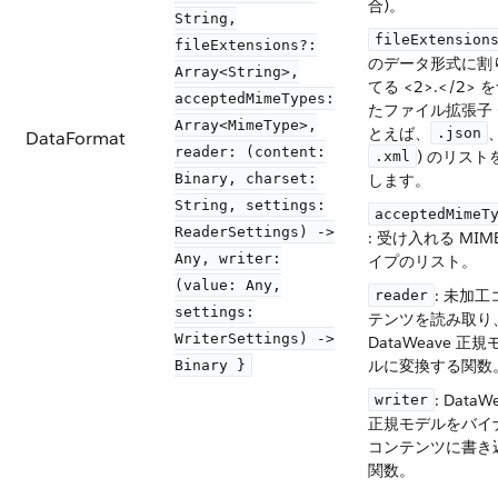
合)。
String,
fileExtension
fileExtensions?:
のデータ形式に割
Array<String>,
てる <2>.</2> 
acceptedMimeTypes:
たファイル拡張子 
Array<MimeType>,
とえば、​
​
.json
DataFormat
reader: (content:
​) のリスト
.xml
Binary, charset:
します。
String, settings:
acceptedMimeT
ReaderSettings) ->
: 受け入れる MIM
Any, writer:
イプのリスト。
(value: Any,
​: 未加
reader
settings:
テンツを読み取り
WriterSettings) ->
DataWeave 正規
ルに変換する関数
Binary }
​: DataW
writer
正規モデルをバイ
コンテンツに書き
関数。