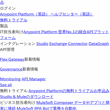
点
ログイン
Anypoint Platform（英語）
ヘルプセンター（英語）
無料トライアル
製品
IT担当者向け
Anypoint Platform
世界No.1の統合APIプラット
フォーム
インテグレーション
Studio
Exchange
Connector
DataGraph
API管理
Flex Gateway
新着情報
Governance
新着情報
Monitoring
API Manager
See all
無料トライアル
Anypoint Platformの無料トライアルお申込み
Studio & Muleのダウンロード
ビジネス担当者向け
MuleSoft Composer
データやアプリと簡
単に接続
MuleSoft RPA
Botで業務を自動化