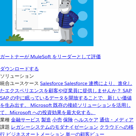
ガートナーが MuleSoft をリーダーとして評価
ダウンロードする
ソリューション
統合ユースケース
Salesforce
Salesforce 連携により、進化し
たエクスペリエンスを顧客や従業員に提供しませんか？
SAP
SAP の中に眠っているデータを開放することで、新しい価値
を生み出す。
Microsoft
既存の接続ソリューションを活用し
て、Microsoft への投資効果を最大化する。
業種
金融サービス
製造
小売
保険
ヘルスケア
通信・メディア
課題
レガシーシステムのモダナイゼーション
クラウドへの移
行
ビジネスオートメーション
単一の顧客ビュー