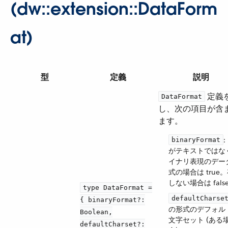
(dw::extension::DataForm
at)
型
定義
説明
​ 定
DataFormat
し、次の項目が含
ます。
​
binaryFormat
がテキストではな
イナリ表現のデー
式の場合は true
しない場合は fals
type DataFormat =
defaultCharse
{ binaryFormat?:
の形式のデフォル
Boolean,
文字セット (ある
defaultCharset?: