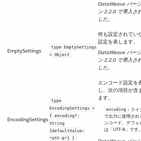
DataWeave バー
ン 2.2.0 で導入さ
した。
何も設定されてい
設定を表します。
type EmptySettings
EmptySettings
DataWeave バー
= Object
ン 2.2.0 で導入さ
した。
エンコード設定を
し、次の項目が含
ます。
type
EncodingSettings =
​: ラ
encoding
{ encoding?:
で出力に使用され
EncodingSettings
ンコード。デフォ
String
は「UTF-8」です
{defaultValue:
"UTF-8"} }