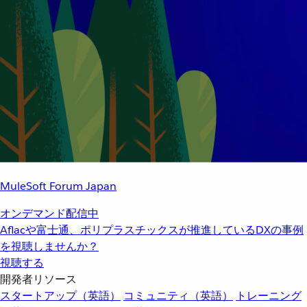
MuleSoft Forum Japan
オンデマンド配信中
Aflacや富士通、ポリプラスチックスが推進しているDXの事例
を視聴しませんか？
視聴する
開発者リソース
スタートアップ（英語）
コミュニティ（英語）
トレーニング