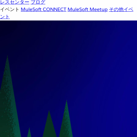
レスセンター
ブログ
イベント
MuleSoft CONNECT
MuleSoft Meetup
その他イベ
ント