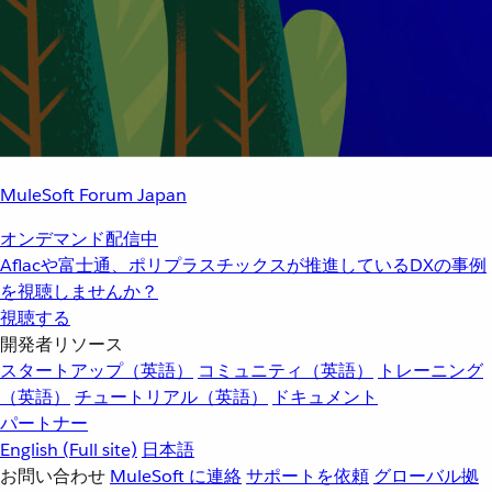
MuleSoft Forum Japan
オンデマンド配信中
Aflacや富士通、ポリプラスチックスが推進しているDXの事例
を視聴しませんか？
視聴する
開発者リソース
スタートアップ（英語）
コミュニティ（英語）
トレーニング
（英語）
チュートリアル（英語）
ドキュメント
パートナー
English
(Full site)
日本語
お問い合わせ
MuleSoft に連絡
サポートを依頼
グローバル拠