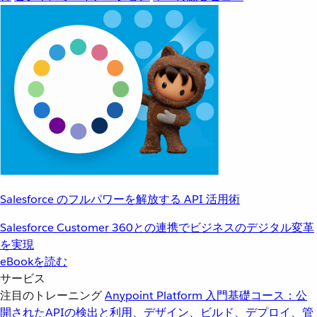
Salesforce のフルパワーを解放する API 活用術
Salesforce Customer 360との連携でビジネスのデジタル変革
を実現
eBookを読む
サービス
注目のトレーニング
Anypoint Platform 入門
基礎コース：公
開されたAPIの検出と利用、デザイン、ビルド、デプロイ、管