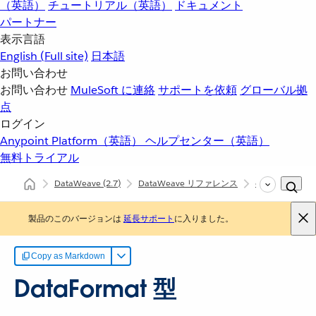
（英語）
チュートリアル（英語）
ドキュメント
パートナー
表示言語
English
(Full site)
日本語
お問い合わせ
お問い合わせ
MuleSoft に連絡
サポートを依頼
グローバル拠
点
ログイン
Anypoint Platform（英語）
ヘルプセンター（英語）
無料トライアル
DataWeave
(2.7)
DataWeave リファレンス
dw::extension:
製品のこのバージョンは
延長サポート
に入りました。
Copy as Markdown
DataFormat 型