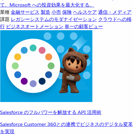
て、Microsoft への投資効果を最大化する。
業種
金融サービス
製造
小売
保険
ヘルスケア
通信・メディア
課題
レガシーシステムのモダナイゼーション
クラウドへの移
行
ビジネスオートメーション
単一の顧客ビュー
Salesforce のフルパワーを解放する API 活用術
Salesforce Customer 360との連携でビジネスのデジタル変革
を実現