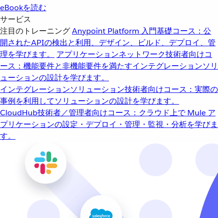
eBookを読む
サービス
注目のトレーニング
Anypoint Platform 入門
基礎コース：公
開されたAPIの検出と利用、デザイン、ビルド、デプロイ、管
理を学びます。
アプリケーションネットワーク
技術者向けコ
ース：機能要件と非機能要件を満たすインテグレーションソリ
ューションの設計を学びます。
インテグレーションソリューション
技術者向けコース：実際の
事例を利用してソリューションの設計を学びます。
CloudHub
技術者／管理者向けコース：クラウド上で Mule ア
プリケーションの設定・デプロイ・管理・監視・分析を学びま
す。