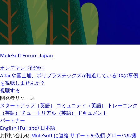
MuleSoft Forum Japan
オンデマンド配信中
Aflacや富士通、ポリプラスチックスが推進しているDXの事例
を視聴しませんか？
視聴する
開発者リソース
スタートアップ（英語）
コミュニティ（英語）
トレーニング
（英語）
チュートリアル（英語）
ドキュメント
パートナー
English
(Full site)
日本語
お問い合わせ
MuleSoft に連絡
サポートを依頼
グローバル拠