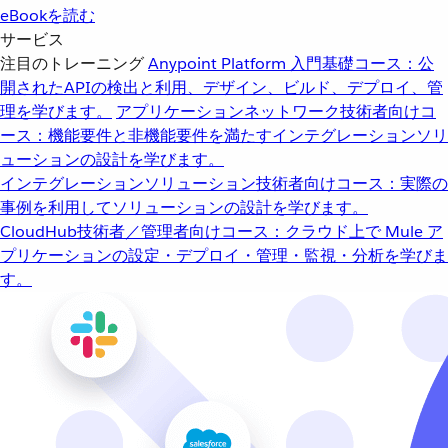
eBookを読む
サービス
注目のトレーニング
Anypoint Platform 入門
基礎コース：公
開されたAPIの検出と利用、デザイン、ビルド、デプロイ、管
理を学びます。
アプリケーションネットワーク
技術者向けコ
ース：機能要件と非機能要件を満たすインテグレーションソリ
ューションの設計を学びます。
インテグレーションソリューション
技術者向けコース：実際の
事例を利用してソリューションの設計を学びます。
CloudHub
技術者／管理者向けコース：クラウド上で Mule ア
プリケーションの設定・デプロイ・管理・監視・分析を学びま
す。