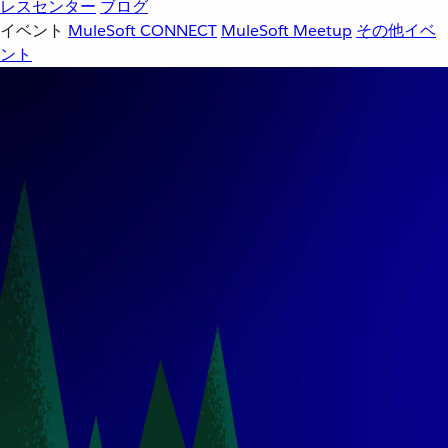
レスセンター
ブログ
イベント
MuleSoft CONNECT
MuleSoft Meetup
その他イベ
ント