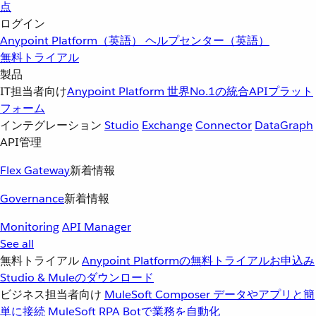
点
ログイン
Anypoint Platform（英語）
ヘルプセンター（英語）
無料トライアル
製品
IT担当者向け
Anypoint Platform
世界No.1の統合APIプラット
フォーム
インテグレーション
Studio
Exchange
Connector
DataGraph
API管理
Flex Gateway
新着情報
Governance
新着情報
Monitoring
API Manager
See all
無料トライアル
Anypoint Platformの無料トライアルお申込み
Studio & Muleのダウンロード
ビジネス担当者向け
MuleSoft Composer
データやアプリと簡
単に接続
MuleSoft RPA
Botで業務を自動化