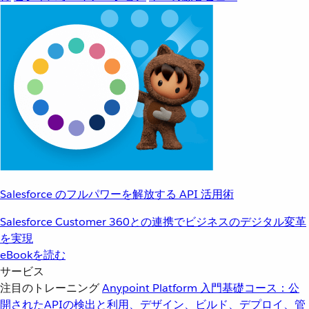
Salesforce のフルパワーを解放する API 活用術
Salesforce Customer 360との連携でビジネスのデジタル変革
を実現
eBookを読む
サービス
注目のトレーニング
Anypoint Platform 入門
基礎コース：公
開されたAPIの検出と利用、デザイン、ビルド、デプロイ、管