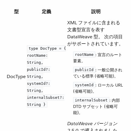
型
定義
説明
XML ファイルに含まれる
文書型宣言を表す
DataWeave 型。 次の項目
がサポートされています。
type DocType = {
​: 宣言のルート
rootName
rootName:
要素。
String,
publicId?:
​: 一般公開され
publicId
DocType
ている標準 (省略可能)。
String,
systemId?:
​: ローカル URL
systemId
String,
(省略可能)。
internalSubset?:
​: 内部
internalSubset
String }
DTD サブセット (省略可
能)。
DataWeave バージョン
2.5.0 で導入されました。