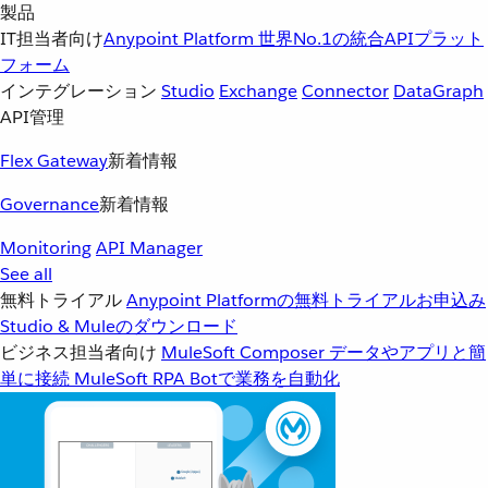
製品
IT担当者向け
Anypoint Platform
世界No.1の統合APIプラット
フォーム
インテグレーション
Studio
Exchange
Connector
DataGraph
API管理
Flex Gateway
新着情報
Governance
新着情報
Monitoring
API Manager
See all
無料トライアル
Anypoint Platformの無料トライアルお申込み
Studio & Muleのダウンロード
ビジネス担当者向け
MuleSoft Composer
データやアプリと簡
単に接続
MuleSoft RPA
Botで業務を自動化