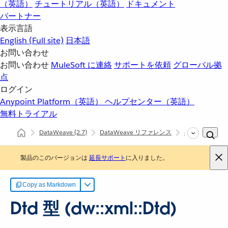
（英語）
チュートリアル（英語）
ドキュメント
パートナー
表示言語
English
(Full site)
日本語
お問い合わせ
お問い合わせ
MuleSoft に連絡
サポートを依頼
グローバル拠
点
ログイン
Anypoint Platform（英語）
ヘルプセンター（英語）
無料トライアル
DataWeave
(2.7)
DataWeave リファレンス
dw::xml::Dtd
製品のこのバージョンは
延長サポート
に入りました。
Copy as Markdown
Dtd 型 (dw::xml::Dtd)