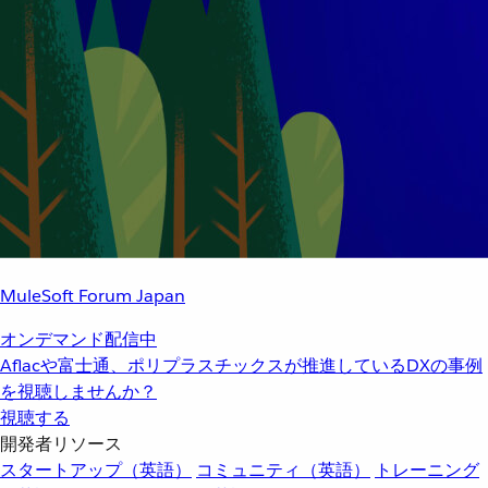
MuleSoft Forum Japan
オンデマンド配信中
Aflacや富士通、ポリプラスチックスが推進しているDXの事例
を視聴しませんか？
視聴する
開発者リソース
スタートアップ（英語）
コミュニティ（英語）
トレーニング