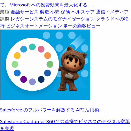
て、Microsoft への投資効果を最大化する。
業種
金融サービス
製造
小売
保険
ヘルスケア
通信・メディア
課題
レガシーシステムのモダナイゼーション
クラウドへの移
行
ビジネスオートメーション
単一の顧客ビュー
Salesforce のフルパワーを解放する API 活用術
Salesforce Customer 360との連携でビジネスのデジタル変革
を実現