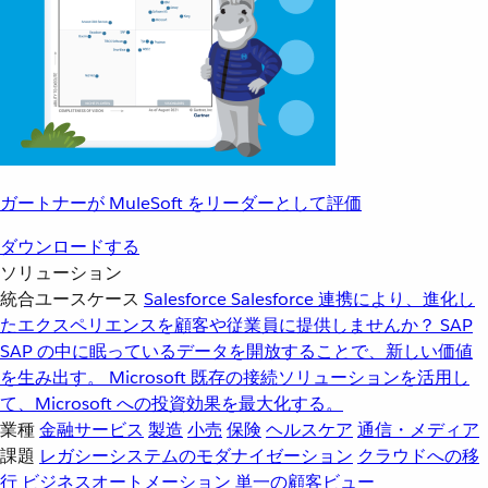
ガートナーが MuleSoft をリーダーとして評価
ダウンロードする
ソリューション
統合ユースケース
Salesforce
Salesforce 連携により、進化し
たエクスペリエンスを顧客や従業員に提供しませんか？
SAP
SAP の中に眠っているデータを開放することで、新しい価値
を生み出す。
Microsoft
既存の接続ソリューションを活用し
て、Microsoft への投資効果を最大化する。
業種
金融サービス
製造
小売
保険
ヘルスケア
通信・メディア
課題
レガシーシステムのモダナイゼーション
クラウドへの移
行
ビジネスオートメーション
単一の顧客ビュー