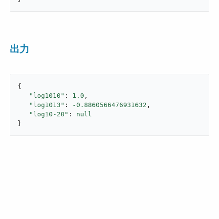
出力
{

"log1010"
: 
1.0
,

"log1013"
: 
-0.8860566476931632
,

"log10-20"
: 
null
}