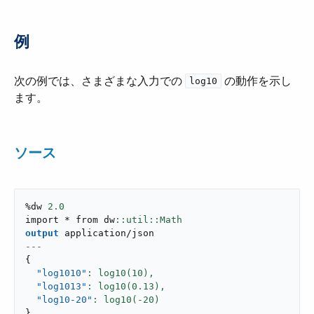
例
次の例では、さまざまな入力での ​
​ の動作を示し
log10
ます。
ソース
%dw 
2.0
import * from dw
output
application/json
---
{
"log1010"
: log10(
10
),
"log1013"
: log10(
0.13
),
"log10-20"
: log10(-
20
}