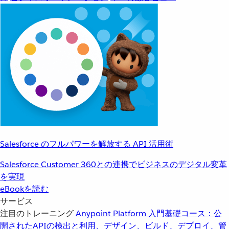
Salesforce のフルパワーを解放する API 活用術
Salesforce Customer 360との連携でビジネスのデジタル変革
を実現
eBookを読む
サービス
注目のトレーニング
Anypoint Platform 入門
基礎コース：公
開されたAPIの検出と利用、デザイン、ビルド、デプロイ、管