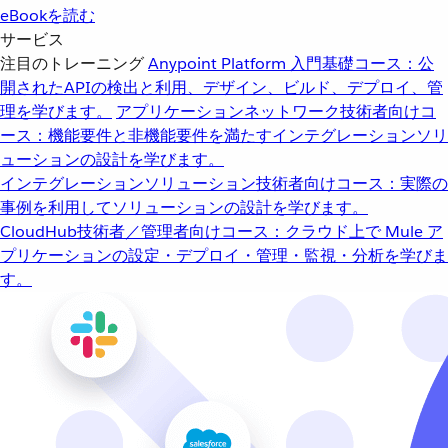
eBookを読む
サービス
注目のトレーニング
Anypoint Platform 入門
基礎コース：公
開されたAPIの検出と利用、デザイン、ビルド、デプロイ、管
理を学びます。
アプリケーションネットワーク
技術者向けコ
ース：機能要件と非機能要件を満たすインテグレーションソリ
ューションの設計を学びます。
インテグレーションソリューション
技術者向けコース：実際の
事例を利用してソリューションの設計を学びます。
CloudHub
技術者／管理者向けコース：クラウド上で Mule ア
プリケーションの設定・デプロイ・管理・監視・分析を学びま
す。