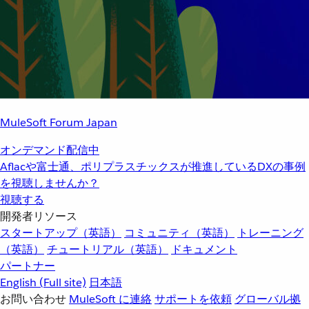
MuleSoft Forum Japan
オンデマンド配信中
Aflacや富士通、ポリプラスチックスが推進しているDXの事例
を視聴しませんか？
視聴する
開発者リソース
スタートアップ（英語）
コミュニティ（英語）
トレーニング
（英語）
チュートリアル（英語）
ドキュメント
パートナー
English
(Full site)
日本語
お問い合わせ
MuleSoft に連絡
サポートを依頼
グローバル拠