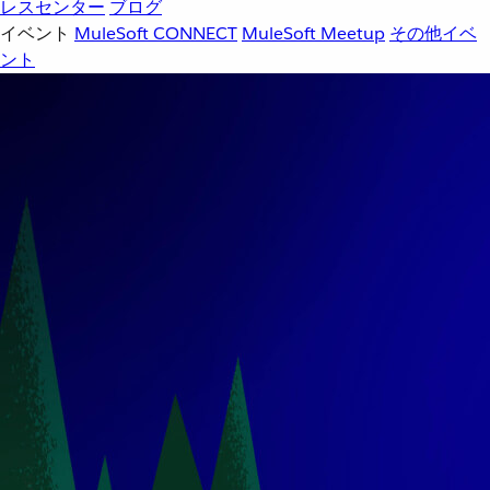
レスセンター
ブログ
イベント
MuleSoft CONNECT
MuleSoft Meetup
その他イベ
ント