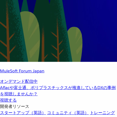
MuleSoft Forum Japan
オンデマンド配信中
Aflacや富士通、ポリプラスチックスが推進しているDXの事例
を視聴しませんか？
視聴する
開発者リソース
スタートアップ（英語）
コミュニティ（英語）
トレーニング