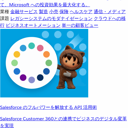
て、Microsoft への投資効果を最大化する。
業種
金融サービス
製造
小売
保険
ヘルスケア
通信・メディア
課題
レガシーシステムのモダナイゼーション
クラウドへの移
行
ビジネスオートメーション
単一の顧客ビュー
Salesforce のフルパワーを解放する API 活用術
Salesforce Customer 360との連携でビジネスのデジタル変革
を実現