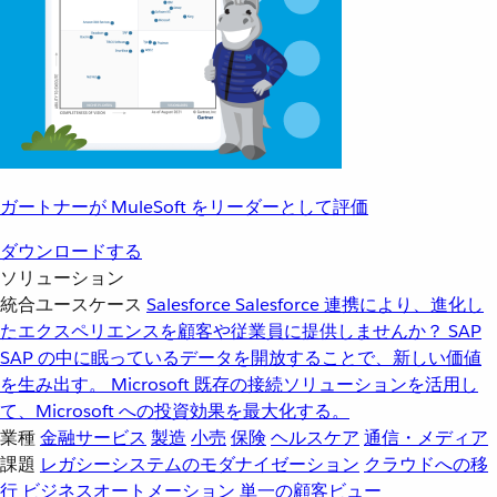
ガートナーが MuleSoft をリーダーとして評価
ダウンロードする
ソリューション
統合ユースケース
Salesforce
Salesforce 連携により、進化し
たエクスペリエンスを顧客や従業員に提供しませんか？
SAP
SAP の中に眠っているデータを開放することで、新しい価値
を生み出す。
Microsoft
既存の接続ソリューションを活用し
て、Microsoft への投資効果を最大化する。
業種
金融サービス
製造
小売
保険
ヘルスケア
通信・メディア
課題
レガシーシステムのモダナイゼーション
クラウドへの移
行
ビジネスオートメーション
単一の顧客ビュー