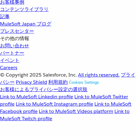
お客様事例
コンテンツライブラリ
記事
MuleSoft Japan ブログ
プレスセンター
その他の情報
お問い合わせ
パートナー
イベント
Careers
© Copyright 2025
Salesforce, Inc.
All rights reserved.
プライ
バシー
Privacy Shield
利用規約
Cookies Settings
お客様によるプライバシー設定の選択肢
Link to MuleSoft Linkedin profile
Link to MuleSoft Twitter
profile
Link to MuleSoft Instagram profile
Link to MuleSoft
Facebook profile
Link to MuleSoft Videos platform
Link to
MuleSoft Twitch profile