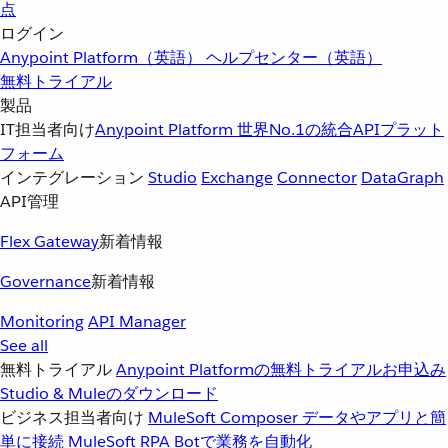
点
ログイン
Anypoint Platform（英語）
ヘルプセンター（英語）
無料トライアル
製品
IT担当者向け
Anypoint Platform
世界No.1の統合APIプラット
フォーム
インテグレーション
Studio
Exchange
Connector
DataGraph
API管理
Flex Gateway
新着情報
Governance
新着情報
Monitoring
API Manager
See all
無料トライアル
Anypoint Platformの無料トライアルお申込み
Studio & Muleのダウンロード
ビジネス担当者向け
MuleSoft Composer
データやアプリと簡
単に接続
MuleSoft RPA
Botで業務を自動化