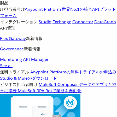
製品
IT担当者向け
Anypoint Platform
世界No.1の統合APIプラット
フォーム
インテグレーション
Studio
Exchange
Connector
DataGraph
API管理
Flex Gateway
新着情報
Governance
新着情報
Monitoring
API Manager
See all
無料トライアル
Anypoint Platformの無料トライアルお申込み
Studio & Muleのダウンロード
ビジネス担当者向け
MuleSoft Composer
データやアプリと簡
単に接続
MuleSoft RPA
Botで業務を自動化