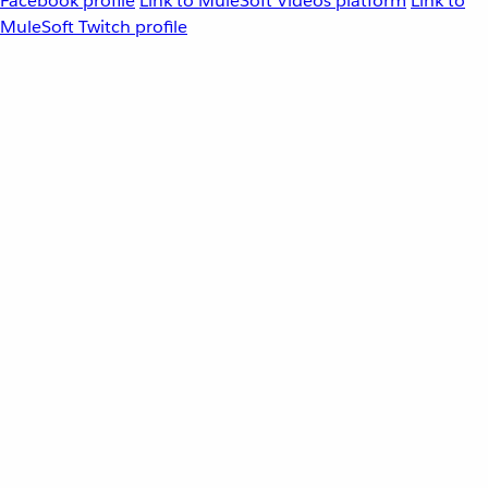
Facebook profile
Link to MuleSoft Videos platform
Link to
MuleSoft Twitch profile