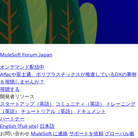
MuleSoft Forum Japan
オンデマンド配信中
Aflacや富士通、ポリプラスチックスが推進しているDXの事例
を視聴しませんか？
視聴する
開発者リソース
スタートアップ（英語）
コミュニティ（英語）
トレーニング
（英語）
チュートリアル（英語）
ドキュメント
パートナー
English
(Full site)
日本語
お問い合わせ
MuleSoft に連絡
サポートを依頼
グローバル拠