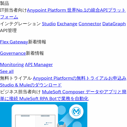
製品
IT担当者向け
Anypoint Platform
世界No.1の統合APIプラット
フォーム
インテグレーション
Studio
Exchange
Connector
DataGraph
API管理
Flex Gateway
新着情報
Governance
新着情報
Monitoring
API Manager
See all
無料トライアル
Anypoint Platformの無料トライアルお申込み
Studio & Muleのダウンロード
ビジネス担当者向け
MuleSoft Composer
データやアプリと簡
単に接続
MuleSoft RPA
Botで業務を自動化