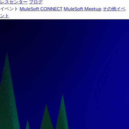
レスセンター
ブログ
イベント
MuleSoft CONNECT
MuleSoft Meetup
その他イベ
ント