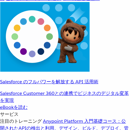
Salesforce のフルパワーを解放する API 活用術
Salesforce Customer 360との連携でビジネスのデジタル変革
を実現
eBookを読む
サービス
注目のトレーニング
Anypoint Platform 入門
基礎コース：公
開されたAPIの検出と利用、デザイン、ビルド、デプロイ、管