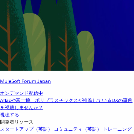
MuleSoft Forum Japan
オンデマンド配信中
Aflacや富士通、ポリプラスチックスが推進しているDXの事例
を視聴しませんか？
視聴する
開発者リソース
スタートアップ（英語）
コミュニティ（英語）
トレーニング