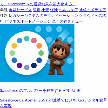
て、Microsoft への投資効果を最大化する。
業種
金融サービス
製造
小売
保険
ヘルスケア
通信・メディア
課題
レガシーシステムのモダナイゼーション
クラウドへの移
行
ビジネスオートメーション
単一の顧客ビュー
Salesforce のフルパワーを解放する API 活用術
Salesforce Customer 360との連携でビジネスのデジタル変革
を実現