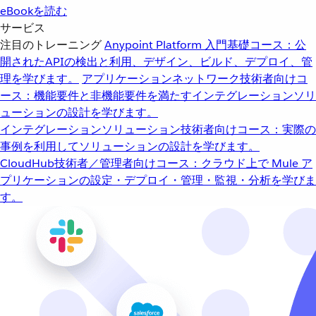
eBookを読む
サービス
注目のトレーニング
Anypoint Platform 入門
基礎コース：公
開されたAPIの検出と利用、デザイン、ビルド、デプロイ、管
理を学びます。
アプリケーションネットワーク
技術者向けコ
ース：機能要件と非機能要件を満たすインテグレーションソリ
ューションの設計を学びます。
インテグレーションソリューション
技術者向けコース：実際の
事例を利用してソリューションの設計を学びます。
CloudHub
技術者／管理者向けコース：クラウド上で Mule ア
プリケーションの設定・デプロイ・管理・監視・分析を学びま
す。