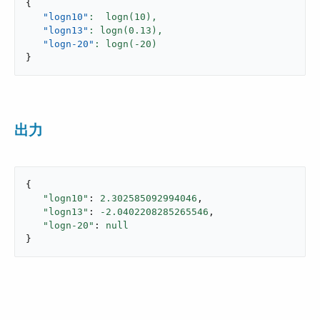
{
"logn10"
:  logn(
10
),
"logn13"
: logn(
0.13
),
"logn-20"
: logn(-
20
}
出力
{

"logn10"
: 
2.302585092994046
,

"logn13"
: 
-2.0402208285265546
,

"logn-20"
: 
null
}