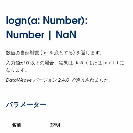
logn(a: Number):
Number | NaN
数値の自然対数 (​
​ を底とする) を返します。
e
入力値が 0 以下の場合、結果は ​
​ (または ​
​) に
NaN
null
なります。
DataWeave バージョン 2.4.0 で導入されました。
パラメーター
名前
説明