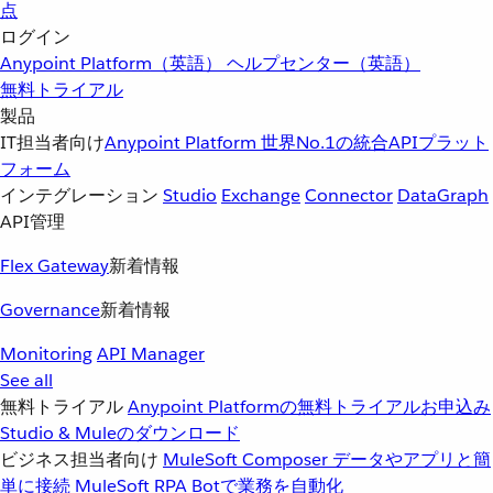
点
ログイン
Anypoint Platform（英語）
ヘルプセンター（英語）
無料トライアル
製品
IT担当者向け
Anypoint Platform
世界No.1の統合APIプラット
フォーム
インテグレーション
Studio
Exchange
Connector
DataGraph
API管理
Flex Gateway
新着情報
Governance
新着情報
Monitoring
API Manager
See all
無料トライアル
Anypoint Platformの無料トライアルお申込み
Studio & Muleのダウンロード
ビジネス担当者向け
MuleSoft Composer
データやアプリと簡
単に接続
MuleSoft RPA
Botで業務を自動化