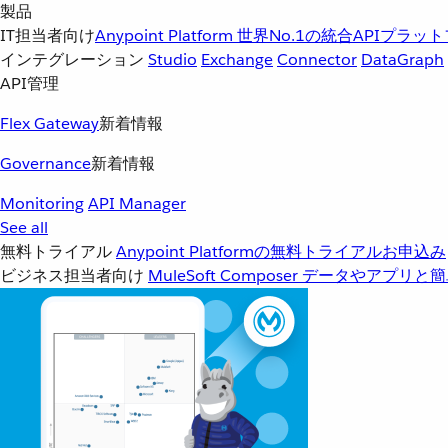
製品
IT担当者向け
Anypoint Platform
世界No.1の統合APIプラッ
インテグレーション
Studio
Exchange
Connector
DataGraph
API管理
Flex Gateway
新着情報
Governance
新着情報
Monitoring
API Manager
See all
無料トライアル
Anypoint Platformの無料トライアルお申込み
ビジネス担当者向け
MuleSoft Composer
データやアプリと簡