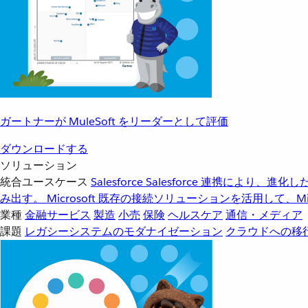
ガートナーが MuleSoft をリーダーとして評価
ダウンロードする
ソリューション
統合ユースケース
Salesforce
Salesforce 連携により、
み出す。
Microsoft
既存の接続ソリューションを活用して、Mic
業種
金融サービス
製造
小売
保険
ヘルスケア
通信・メディア
課題
レガシーシステムのモダナイゼーション
クラウドへの移