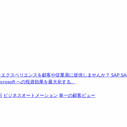
進化したエクスペリエンスを顧客や従業員に提供しませんか？
SAP
S
rosoft への投資効果を最大化する。
行
ビジネスオートメーション
単一の顧客ビュー