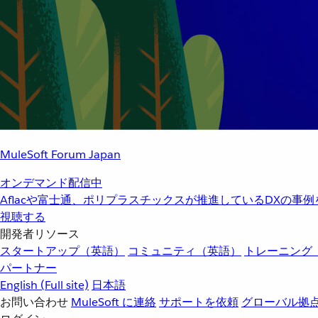
MuleSoft Forum Japan
オンデマンド配信中
Aflacや富士通、ポリプラスチックスが推進しているDXの事
視聴する
開発者リソース
スタートアップ（英語）
コミュニティ（英語）
トレーニング
パートナー
English
(Full site)
日本語
お問い合わせ
MuleSoft に連絡
サポートを依頼
グローバル拠