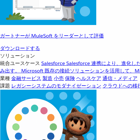
ガートナーが MuleSoft をリーダーとして評価
ダウンロードする
ソリューション
統合ユースケース
Salesforce
Salesforce 連携により、
み出す。
Microsoft
既存の接続ソリューションを活用して、Mic
業種
金融サービス
製造
小売
保険
ヘルスケア
通信・メディア
課題
レガシーシステムのモダナイゼーション
クラウドへの移