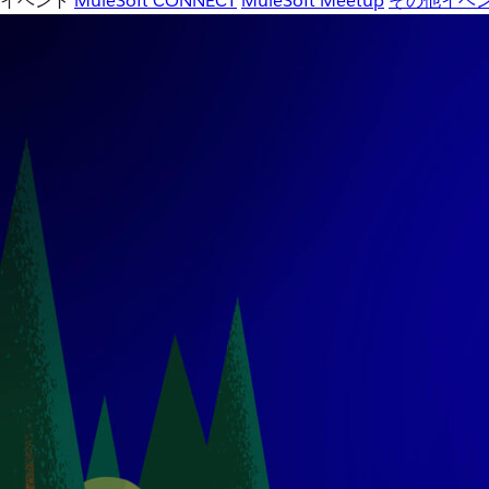
イベント
MuleSoft CONNECT
MuleSoft Meetup
その他イベ