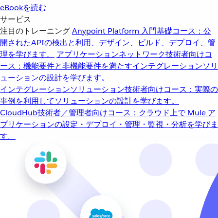
eBookを読む
サービス
注目のトレーニング
Anypoint Platform 入門
基礎コース：公
開されたAPIの検出と利用、デザイン、ビルド、デプロイ、管
理を学びます。
アプリケーションネットワーク
技術者向けコ
ース：機能要件と非機能要件を満たすインテグレーションソリ
ューションの設計を学びます。
インテグレーションソリューション
技術者向けコース：実際の
事例を利用してソリューションの設計を学びます。
CloudHub
技術者／管理者向けコース：クラウド上で Mule ア
プリケーションの設定・デプロイ・管理・監視・分析を学びま
す。