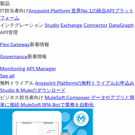
製品
IT担当者向け
Anypoint Platform
世界No.1の統合APIプラット
フォーム
インテグレーション
Studio
Exchange
Connector
DataGraph
API管理
Flex Gateway
新着情報
Governance
新着情報
Monitoring
API Manager
See all
無料トライアル
Anypoint Platformの無料トライアルお申込み
Studio & Muleのダウンロード
ビジネス担当者向け
MuleSoft Composer
データやアプリと簡
単に接続
MuleSoft RPA
Botで業務を自動化