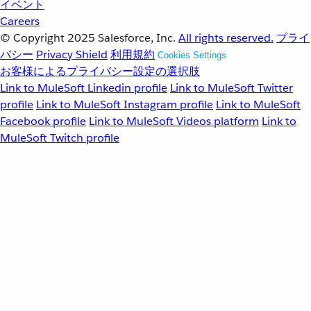
イベント
Careers
© Copyright 2025
Salesforce, Inc.
All rights reserved.
プライ
バシー
Privacy Shield
利用規約
Cookies Settings
お客様によるプライバシー設定の選択肢
Link to MuleSoft Linkedin profile
Link to MuleSoft Twitter
profile
Link to MuleSoft Instagram profile
Link to MuleSoft
Facebook profile
Link to MuleSoft Videos platform
Link to
MuleSoft Twitch profile