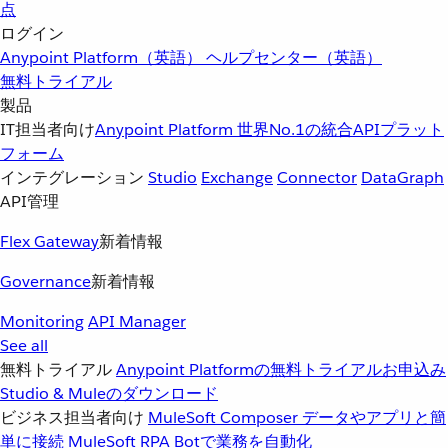
点
ログイン
Anypoint Platform（英語）
ヘルプセンター（英語）
無料トライアル
製品
IT担当者向け
Anypoint Platform
世界No.1の統合APIプラット
フォーム
インテグレーション
Studio
Exchange
Connector
DataGraph
API管理
Flex Gateway
新着情報
Governance
新着情報
Monitoring
API Manager
See all
無料トライアル
Anypoint Platformの無料トライアルお申込み
Studio & Muleのダウンロード
ビジネス担当者向け
MuleSoft Composer
データやアプリと簡
単に接続
MuleSoft RPA
Botで業務を自動化