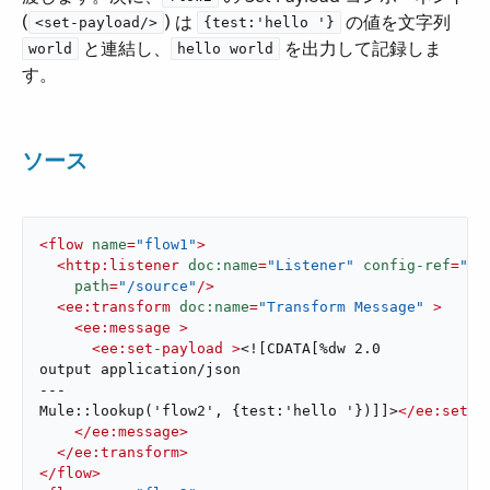
(​
​) は ​
​ の値を文字列 ​
<set-payload/>
{test:'hello '}
​ と連結し、​
​ を出力して記録しま
world
hello world
す。
ソース
<
flow
name
=
"flow1"
>
<
http:listener
doc:name
=
"Listener"
config-ref
=
"HT
path
=
"/source"
/>
<
ee:transform
doc:name
=
"Transform Message"
 >
<
ee:message
 >
<
ee:set-payload
 >
<![CDATA[%dw 2.0

output application/json

---

Mule::lookup('flow2', {test:'hello '})]]>
</
ee:set-p
</
ee:message
>
</
ee:transform
>
</
flow
>