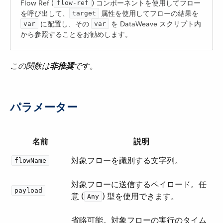
Flow Ref (​
​) コンポーネントを使用してフロー
flow-ref
を呼び出して、​
​ 属性を使用してフローの結果を ​
target
​ に配置し、その ​
​ を DataWeave スクリプト内
var
var
から参照することをお勧めします。
この関数は​
非推奨
​です。
パラメーター
名前
説明
対象フローを識別する文字列。
flowName
対象フローに送信するペイロード。任
payload
意 (​
​) 型を使用できます。
Any
省略可能。対象フローの実行のタイム