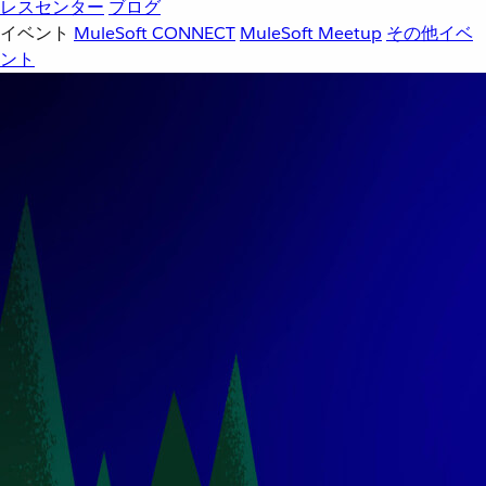
レスセンター
ブログ
イベント
MuleSoft CONNECT
MuleSoft Meetup
その他イベ
ント