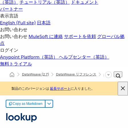
（英語）
チュートリアル（英語）
ドキュメント
パートナー
表示言語
English
(Full site)
日本語
お問い合わせ
お問い合わせ
MuleSoft に連絡
サポートを依頼
グローバル拠
点
ログイン
Anypoint Platform（英語）
ヘルプセンター（英語）
無料トライアル
DataWeave
(2.7)
DataWeave リファレンス
dw::Mule
l
製品のこのバージョンは
延長サポート
に入りました。
Copy as Markdown
lookup