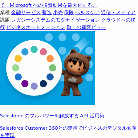
て、Microsoft への投資効果を最大化する。
業種
金融サービス
製造
小売
保険
ヘルスケア
通信・メディア
課題
レガシーシステムのモダナイゼーション
クラウドへの移
行
ビジネスオートメーション
単一の顧客ビュー
Salesforce のフルパワーを解放する API 活用術
Salesforce Customer 360との連携でビジネスのデジタル変革
を実現