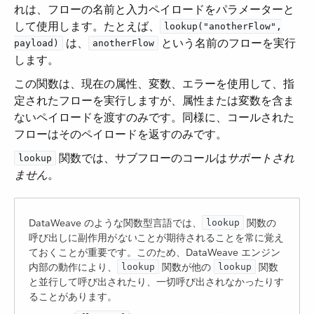
れは、フローの名前と入力ペイロードをパラメーターと
して使用します。たとえば、​
lookup("anotherFlow",
​ は、​
​ という名前のフローを実行
payload)
anotherFlow
します。
この関数は、現在の属性、変数、エラーを使用して、指
定されたフローを実行しますが、属性または変数を含ま
ないペイロードを渡すのみです。同様に、コールされた
フローはそのペイロードを返すのみです。
​ 関数では、サブフローのコールは​
サポートされ
lookup
ません
​。
DataWeave のような関数型言語では、​
​ 関数の
lookup
呼び出しに副作用が​
ない
​ことが期待されることを常に覚え
ておくことが重要です。このため、DataWeave エンジン
内部の動作により、​
​ 関数が他の ​
​ 関数
lookup
lookup
と並行して呼び出されたり、一切呼び出されなかったりす
ることがあります。