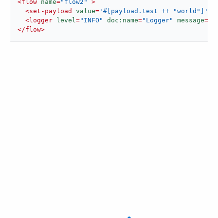
<
flow
name
=
"flow2"
 >
<
set-payload
value
=
'#[payload.test ++ "world"]'
d
<
logger
level
=
"INFO"
doc:name
=
"Logger"
message
=
'#
</
flow
>