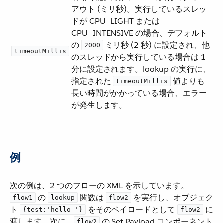
アウト (ミリ秒)。実行しているスレッ
ドが CPU_LIGHT または
CPU_INTENSIVE の場合、デフォルト
の ​
​ ミリ秒 (2 秒) に設定され、他
2000
timeoutMillis
のスレッドから実行している場合は 1
分に設定されます。lookup の実行に、
指定された ​
​ 値よりも
timeoutMillis
長い時間がかかっている場合、エラー
が発生します。
例
次の例は、2 つのフローの XML を示しています。​
​ の ​
​ 関数は ​
​ を実行し、オブジェク
flow1
lookup
flow2
ト ​
​ をそのペイロードとして ​
​ に
{test:'hello '}
flow2
渡します。次に、​
​ の Set Payload コンポーネント
flow2