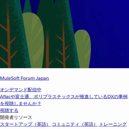
MuleSoft Forum Japan
オンデマンド配信中
Aflacや富士通、ポリプラスチックスが推進しているDXの事例
を視聴しませんか？
視聴する
開発者リソース
スタートアップ（英語）
コミュニティ（英語）
トレーニング