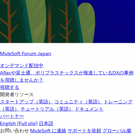
MuleSoft Forum Japan
オンデマンド配信中
Aflacや富士通、ポリプラスチックスが推進しているDXの事例
を視聴しませんか？
視聴する
開発者リソース
スタートアップ（英語）
コミュニティ（英語）
トレーニング
（英語）
チュートリアル（英語）
ドキュメント
パートナー
English
(Full site)
日本語
お問い合わせ
MuleSoft に連絡
サポートを依頼
グローバル拠