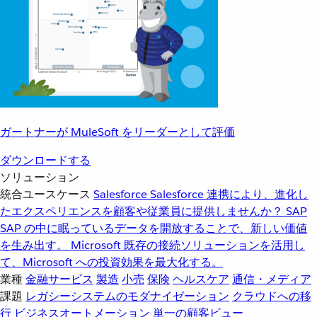
ガートナーが MuleSoft をリーダーとして評価
ダウンロードする
ソリューション
統合ユースケース
Salesforce
Salesforce 連携により、進化し
たエクスペリエンスを顧客や従業員に提供しませんか？
SAP
SAP の中に眠っているデータを開放することで、新しい価値
を生み出す。
Microsoft
既存の接続ソリューションを活用し
て、Microsoft への投資効果を最大化する。
業種
金融サービス
製造
小売
保険
ヘルスケア
通信・メディア
課題
レガシーシステムのモダナイゼーション
クラウドへの移
行
ビジネスオートメーション
単一の顧客ビュー