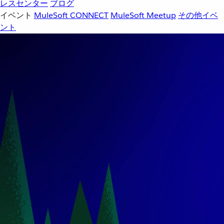
レスセンター
ブログ
イベント
MuleSoft CONNECT
MuleSoft Meetup
その他イベ
ント