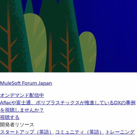
MuleSoft Forum Japan
オンデマンド配信中
Aflacや富士通、ポリプラスチックスが推進しているDXの事例
を視聴しませんか？
視聴する
開発者リソース
スタートアップ（英語）
コミュニティ（英語）
トレーニング