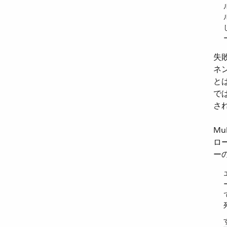
失
ネ
と
で
さ
Mu
ロ
ー