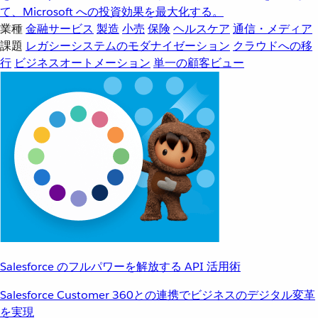
て、Microsoft への投資効果を最大化する。
業種
金融サービス
製造
小売
保険
ヘルスケア
通信・メディア
課題
レガシーシステムのモダナイゼーション
クラウドへの移
行
ビジネスオートメーション
単一の顧客ビュー
Salesforce のフルパワーを解放する API 活用術
Salesforce Customer 360との連携でビジネスのデジタル変革
を実現