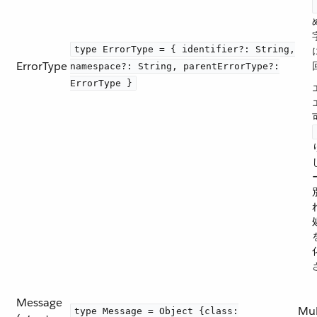
type ErrorType = { identifier?: String,
ErrorType
namespace?: String, parentErrorType?:
ErrorType }
Message
Mu
type Message = Object {class: