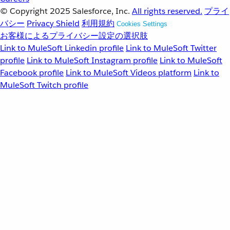
© Copyright 2025
Salesforce, Inc.
All rights reserved.
プライ
バシー
Privacy Shield
利用規約
Cookies Settings
お客様によるプライバシー設定の選択肢
Link to MuleSoft Linkedin profile
Link to MuleSoft Twitter
profile
Link to MuleSoft Instagram profile
Link to MuleSoft
Facebook profile
Link to MuleSoft Videos platform
Link to
MuleSoft Twitch profile