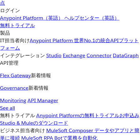
点
ログイン
Anypoint Platform（英語）
ヘルプセンター（英語）
無料トライアル
製品
IT担当者向け
Anypoint Platform
世界No.1の統合APIプラット
フォーム
インテグレーション
Studio
Exchange
Connector
DataGraph
API管理
Flex Gateway
新着情報
Governance
新着情報
Monitoring
API Manager
See all
無料トライアル
Anypoint Platformの無料トライアルお申込み
Studio & Muleのダウンロード
ビジネス担当者向け
MuleSoft Composer
データやアプリと簡
単に接続
MuleSoft RPA
Botで業務を自動化