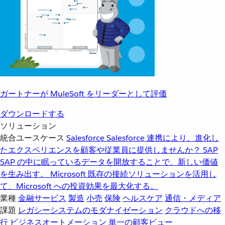
ガートナーが MuleSoft をリーダーとして評価
ダウンロードする
ソリューション
統合ユースケース
Salesforce
Salesforce 連携により、進化し
たエクスペリエンスを顧客や従業員に提供しませんか？
SAP
SAP の中に眠っているデータを開放することで、新しい価値
を生み出す。
Microsoft
既存の接続ソリューションを活用し
て、Microsoft への投資効果を最大化する。
業種
金融サービス
製造
小売
保険
ヘルスケア
通信・メディア
課題
レガシーシステムのモダナイゼーション
クラウドへの移
行
ビジネスオートメーション
単一の顧客ビュー