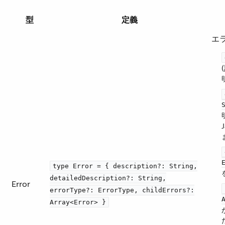
型
定義
エ
type Error = { description?: String,
detailedDescription?: String,
Error
errorType?: ErrorType, childErrors?:
Array<Error> }