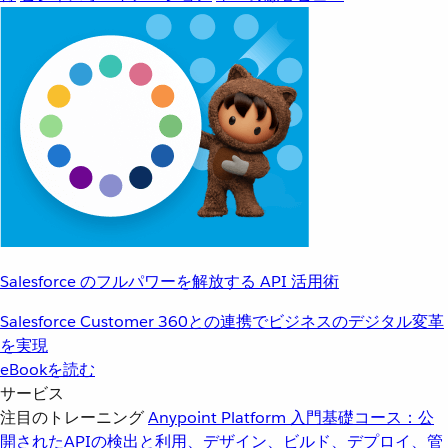
Salesforce のフルパワーを解放する API 活用術
Salesforce Customer 360との連携でビジネスのデジタル変革
を実現
eBookを読む
サービス
注目のトレーニング
Anypoint Platform 入門
基礎コース：公
開されたAPIの検出と利用、デザイン、ビルド、デプロイ、管