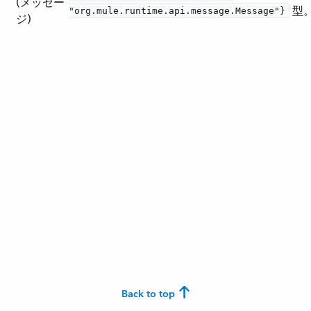
(メッセー
型
"org.mule.runtime.api.message.Message"}
ジ)
Back to top