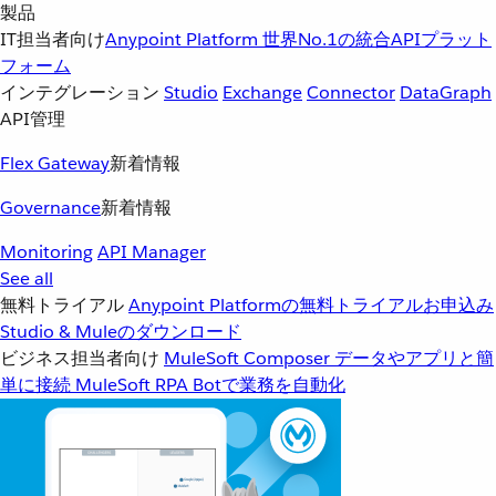
製品
IT担当者向け
Anypoint Platform
世界No.1の統合APIプラット
フォーム
インテグレーション
Studio
Exchange
Connector
DataGraph
API管理
Flex Gateway
新着情報
Governance
新着情報
Monitoring
API Manager
See all
無料トライアル
Anypoint Platformの無料トライアルお申込み
Studio & Muleのダウンロード
ビジネス担当者向け
MuleSoft Composer
データやアプリと簡
単に接続
MuleSoft RPA
Botで業務を自動化