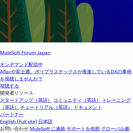
MuleSoft Forum Japan
オンデマンド配信中
Aflacや富士通、ポリプラスチックスが推進しているDXの事例
を視聴しませんか？
視聴する
開発者リソース
スタートアップ（英語）
コミュニティ（英語）
トレーニング
（英語）
チュートリアル（英語）
ドキュメント
パートナー
English
(Full site)
日本語
お問い合わせ
MuleSoft に連絡
サポートを依頼
グローバル拠