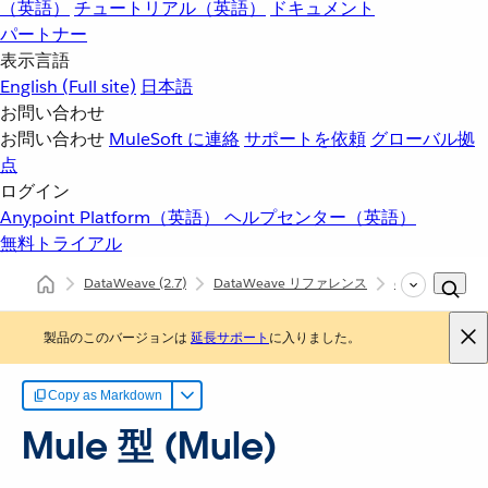
（英語）
チュートリアル（英語）
ドキュメント
パートナー
表示言語
English
(Full site)
日本語
お問い合わせ
お問い合わせ
MuleSoft に連絡
サポートを依頼
グローバル拠
点
ログイン
Anypoint Platform（英語）
ヘルプセンター（英語）
無料トライアル
DataWeave
(2.7)
DataWeave リファレンス
dw::Mule
M
製品のこのバージョンは
延長サポート
に入りました。
Copy as Markdown
Mule 型 (Mule)