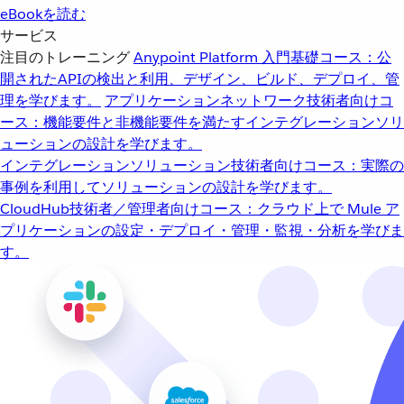
eBookを読む
サービス
注目のトレーニング
Anypoint Platform 入門
基礎コース：公
開されたAPIの検出と利用、デザイン、ビルド、デプロイ、管
理を学びます。
アプリケーションネットワーク
技術者向けコ
ース：機能要件と非機能要件を満たすインテグレーションソリ
ューションの設計を学びます。
インテグレーションソリューション
技術者向けコース：実際の
事例を利用してソリューションの設計を学びます。
CloudHub
技術者／管理者向けコース：クラウド上で Mule ア
プリケーションの設定・デプロイ・管理・監視・分析を学びま
す。