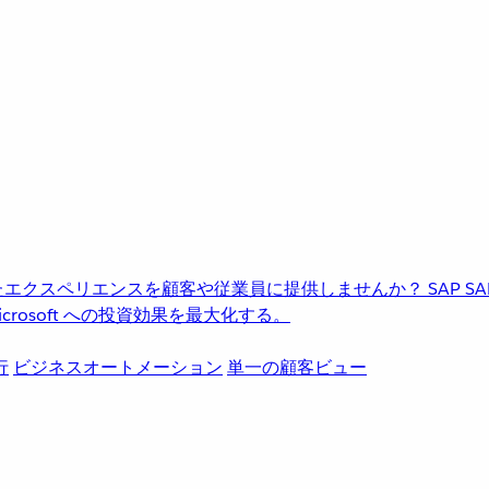
進化したエクスペリエンスを顧客や従業員に提供しませんか？
SAP
S
rosoft への投資効果を最大化する。
行
ビジネスオートメーション
単一の顧客ビュー