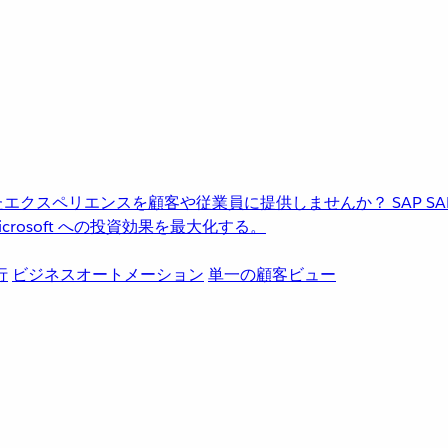
進化したエクスペリエンスを顧客や従業員に提供しませんか？
SAP
S
rosoft への投資効果を最大化する。
行
ビジネスオートメーション
単一の顧客ビュー