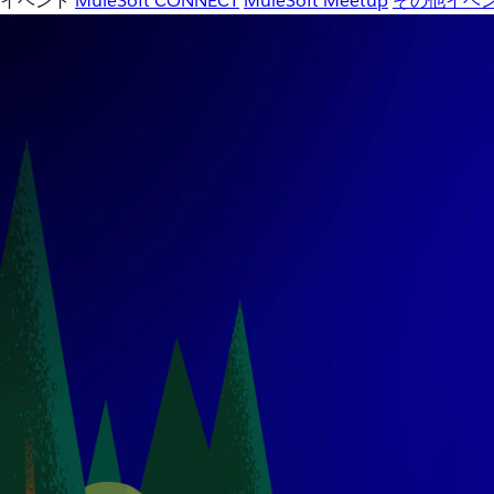
イベント
MuleSoft CONNECT
MuleSoft Meetup
その他イベ