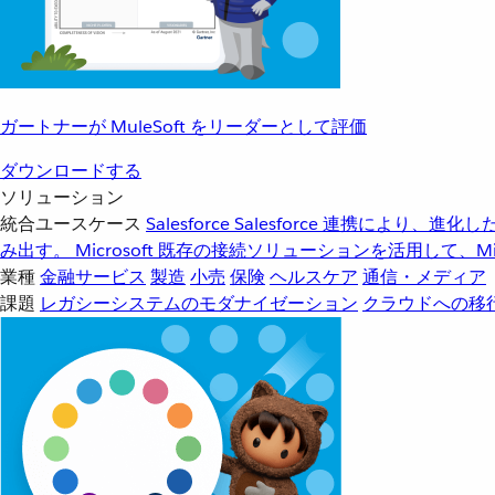
ガートナーが MuleSoft をリーダーとして評価
ダウンロードする
ソリューション
統合ユースケース
Salesforce
Salesforce 連携により、
み出す。
Microsoft
既存の接続ソリューションを活用して、Mic
業種
金融サービス
製造
小売
保険
ヘルスケア
通信・メディア
課題
レガシーシステムのモダナイゼーション
クラウドへの移