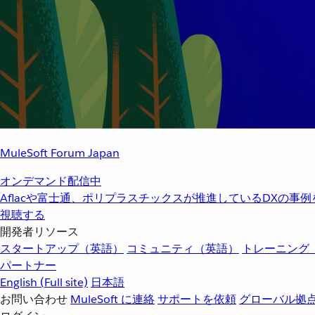
MuleSoft Forum Japan
オンデマンド配信中
Aflacや富士通、ポリプラスチックスが推進しているDXの事
視聴する
開発者リソース
スタートアップ（英語）
コミュニティ（英語）
トレーニング
パートナー
English
(Full site)
日本語
お問い合わせ
MuleSoft に連絡
サポートを依頼
グローバル拠