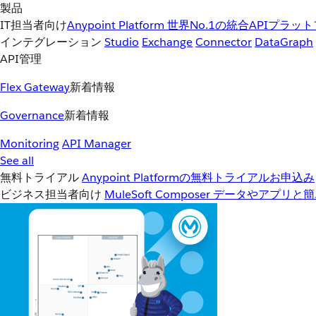
製品
IT担当者向け
Anypoint Platform
世界No.1の統合APIプラッ
インテグレーション
Studio
Exchange
Connector
DataGraph
API管理
Flex Gateway
新着情報
Governance
新着情報
Monitoring
API Manager
See all
無料トライアル
Anypoint Platformの無料トライアルお申込み
ビジネス担当者向け
MuleSoft Composer
データやアプリと簡