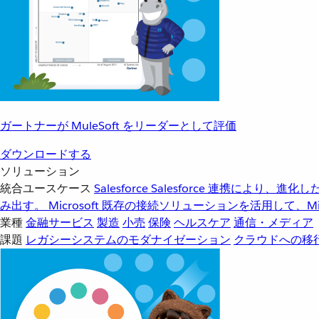
ガートナーが MuleSoft をリーダーとして評価
ダウンロードする
ソリューション
統合ユースケース
Salesforce
Salesforce 連携により、
み出す。
Microsoft
既存の接続ソリューションを活用して、Mic
業種
金融サービス
製造
小売
保険
ヘルスケア
通信・メディア
課題
レガシーシステムのモダナイゼーション
クラウドへの移