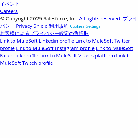
イベント
Careers
© Copyright 2025
Salesforce, Inc.
All rights reserved.
プライ
バシー
Privacy Shield
利用規約
Cookies Settings
お客様によるプライバシー設定の選択肢
Link to MuleSoft Linkedin profile
Link to MuleSoft Twitter
profile
Link to MuleSoft Instagram profile
Link to MuleSoft
Facebook profile
Link to MuleSoft Videos platform
Link to
MuleSoft Twitch profile