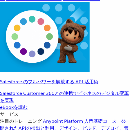
Salesforce のフルパワーを解放する API 活用術
Salesforce Customer 360との連携でビジネスのデジタル変革
を実現
eBookを読む
サービス
注目のトレーニング
Anypoint Platform 入門
基礎コース：公
開されたAPIの検出と利用、デザイン、ビルド、デプロイ、管