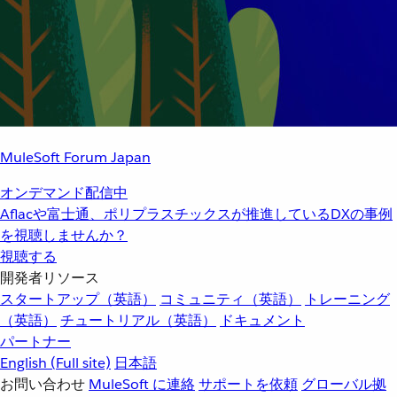
MuleSoft Forum Japan
オンデマンド配信中
Aflacや富士通、ポリプラスチックスが推進しているDXの事例
を視聴しませんか？
視聴する
開発者リソース
スタートアップ（英語）
コミュニティ（英語）
トレーニング
（英語）
チュートリアル（英語）
ドキュメント
パートナー
English
(Full site)
日本語
お問い合わせ
MuleSoft に連絡
サポートを依頼
グローバル拠