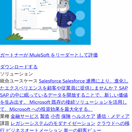
ガートナーが MuleSoft をリーダーとして評価
ダウンロードする
ソリューション
統合ユースケース
Salesforce
Salesforce 連携により、進化し
たエクスペリエンスを顧客や従業員に提供しませんか？
SAP
SAP の中に眠っているデータを開放することで、新しい価値
を生み出す。
Microsoft
既存の接続ソリューションを活用し
て、Microsoft への投資効果を最大化する。
業種
金融サービス
製造
小売
保険
ヘルスケア
通信・メディア
課題
レガシーシステムのモダナイゼーション
クラウドへの移
行
ビジネスオートメーション
単一の顧客ビュー