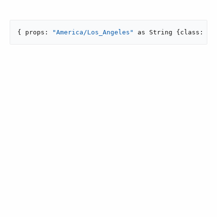
{ props: 
"America/Los_Angeles"
 as String {class: 
"j