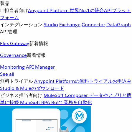
製品
IT担当者向け
Anypoint Platform
世界No.1の統合APIプラット
フォーム
インテグレーション
Studio
Exchange
Connector
DataGraph
API管理
Flex Gateway
新着情報
Governance
新着情報
Monitoring
API Manager
See all
無料トライアル
Anypoint Platformの無料トライアルお申込み
Studio & Muleのダウンロード
ビジネス担当者向け
MuleSoft Composer
データやアプリと簡
単に接続
MuleSoft RPA
Botで業務を自動化