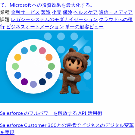
て、Microsoft への投資効果を最大化する。
業種
金融サービス
製造
小売
保険
ヘルスケア
通信・メディア
課題
レガシーシステムのモダナイゼーション
クラウドへの移
行
ビジネスオートメーション
単一の顧客ビュー
Salesforce のフルパワーを解放する API 活用術
Salesforce Customer 360との連携でビジネスのデジタル変革
を実現