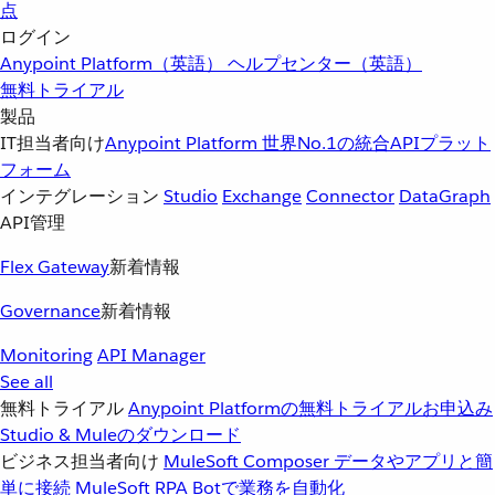
点
ログイン
Anypoint Platform（英語）
ヘルプセンター（英語）
無料トライアル
製品
IT担当者向け
Anypoint Platform
世界No.1の統合APIプラット
フォーム
インテグレーション
Studio
Exchange
Connector
DataGraph
API管理
Flex Gateway
新着情報
Governance
新着情報
Monitoring
API Manager
See all
無料トライアル
Anypoint Platformの無料トライアルお申込み
Studio & Muleのダウンロード
ビジネス担当者向け
MuleSoft Composer
データやアプリと簡
単に接続
MuleSoft RPA
Botで業務を自動化