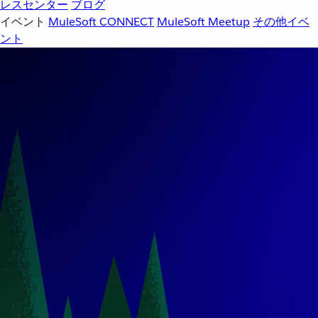
レスセンター
ブログ
イベント
MuleSoft CONNECT
MuleSoft Meetup
その他イベ
ント