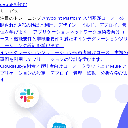
eBookを読む
サービス
注目のトレーニング
Anypoint Platform 入門
基礎コース：公
開されたAPIの検出と利用、デザイン、ビルド、デプロイ、管
理を学びます。
アプリケーションネットワーク
技術者向けコ
ース：機能要件と非機能要件を満たすインテグレーションソリ
ューションの設計を学びます。
インテグレーションソリューション
技術者向けコース：実際の
事例を利用してソリューションの設計を学びます。
CloudHub
技術者／管理者向けコース：クラウド上で Mule ア
プリケーションの設定・デプロイ・管理・監視・分析を学びま
す。