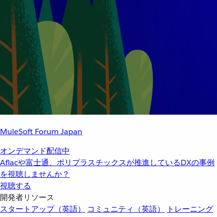
MuleSoft Forum Japan
オンデマンド配信中
Aflacや富士通、ポリプラスチックスが推進しているDXの事例
を視聴しませんか？
視聴する
開発者リソース
スタートアップ（英語）
コミュニティ（英語）
トレーニング