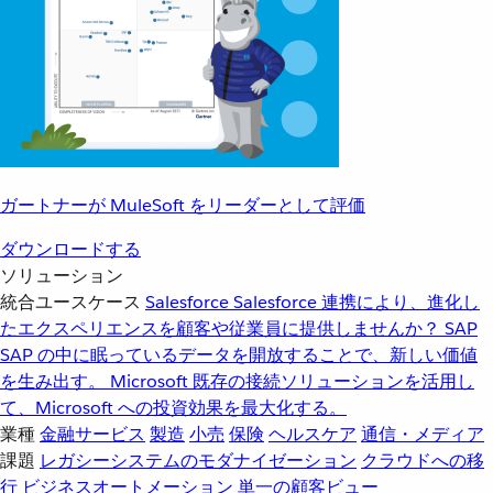
ガートナーが MuleSoft をリーダーとして評価
ダウンロードする
ソリューション
統合ユースケース
Salesforce
Salesforce 連携により、進化し
たエクスペリエンスを顧客や従業員に提供しませんか？
SAP
SAP の中に眠っているデータを開放することで、新しい価値
を生み出す。
Microsoft
既存の接続ソリューションを活用し
て、Microsoft への投資効果を最大化する。
業種
金融サービス
製造
小売
保険
ヘルスケア
通信・メディア
課題
レガシーシステムのモダナイゼーション
クラウドへの移
行
ビジネスオートメーション
単一の顧客ビュー