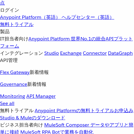
点
ログイン
Anypoint Platform（英語）
ヘルプセンター（英語）
無料トライアル
製品
IT担当者向け
Anypoint Platform
世界No.1の統合APIプラット
フォーム
インテグレーション
Studio
Exchange
Connector
DataGraph
API管理
Flex Gateway
新着情報
Governance
新着情報
Monitoring
API Manager
See all
無料トライアル
Anypoint Platformの無料トライアルお申込み
Studio & Muleのダウンロード
ビジネス担当者向け
MuleSoft Composer
データやアプリと簡
単に接続
MuleSoft RPA
Botで業務を自動化