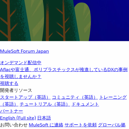
MuleSoft Forum Japan
オンデマンド配信中
Aflacや富士通、ポリプラスチックスが推進しているDXの事例
を視聴しませんか？
視聴する
開発者リソース
スタートアップ（英語）
コミュニティ（英語）
トレーニング
（英語）
チュートリアル（英語）
ドキュメント
パートナー
English
(Full site)
日本語
お問い合わせ
MuleSoft に連絡
サポートを依頼
グローバル拠