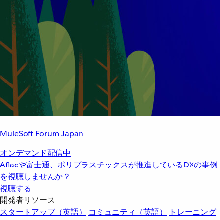
MuleSoft Forum Japan
オンデマンド配信中
Aflacや富士通、ポリプラスチックスが推進しているDXの事例
を視聴しませんか？
視聴する
開発者リソース
スタートアップ（英語）
コミュニティ（英語）
トレーニング