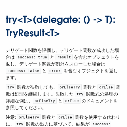
try<T>(delegate: () -> T):
TryResult<T>
デリゲート関数を評価し、デリゲート関数が成功した場
合は ​
​ と ​
​ を含むオブジェクトを
success: true
result
返し、デリゲート関数が例外をスローした場合は ​
​ と ​
​ を含むオブジェクトを返し
success: false
error
ます。
​ 関数が失敗しても、​
​ 関数と ​
​ 関
try
orElseTry
orElse
数は処理を継続します。失敗した ​
​ 関数式の処理の
try
詳細な例は、​
​ と ​
​ のドキュメントを
orElseTry
orElse
参照してください。
注意:
​ 関数と ​
​ 関数を使用する代わり
orElseTry
orElse
に、​
​ 関数の出力に基づいて、結果が ​
try
success: