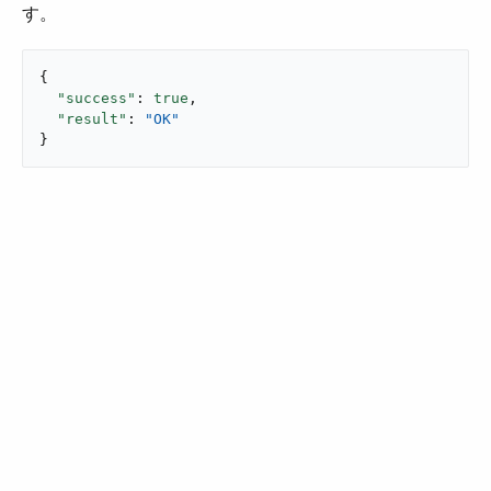
す。
{

"success"
: 
true
,

"result"
: 
"OK"
}