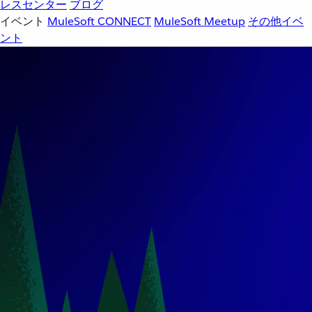
レスセンター
ブログ
イベント
MuleSoft CONNECT
MuleSoft Meetup
その他イベ
ント