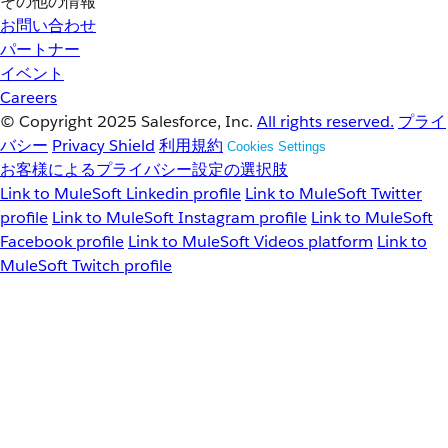
その他の情報
お問い合わせ
パートナー
イベント
Careers
© Copyright 2025
Salesforce, Inc.
All rights reserved.
プライ
バシー
Privacy Shield
利用規約
Cookies Settings
お客様によるプライバシー設定の選択肢
Link to MuleSoft Linkedin profile
Link to MuleSoft Twitter
profile
Link to MuleSoft Instagram profile
Link to MuleSoft
Facebook profile
Link to MuleSoft Videos platform
Link to
MuleSoft Twitch profile