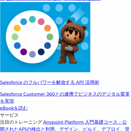
Salesforce のフルパワーを解放する API 活用術
Salesforce Customer 360との連携でビジネスのデジタル変革
を実現
eBookを読む
サービス
注目のトレーニング
Anypoint Platform 入門
基礎コース：公
開されたAPIの検出と利用、デザイン、ビルド、デプロイ、管