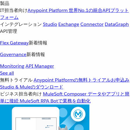
製品
IT担当者向け
Anypoint Platform
世界No.1の統合APIプラット
フォーム
インテグレーション
Studio
Exchange
Connector
DataGraph
API管理
Flex Gateway
新着情報
Governance
新着情報
Monitoring
API Manager
See all
無料トライアル
Anypoint Platformの無料トライアルお申込み
Studio & Muleのダウンロード
ビジネス担当者向け
MuleSoft Composer
データやアプリと簡
単に接続
MuleSoft RPA
Botで業務を自動化