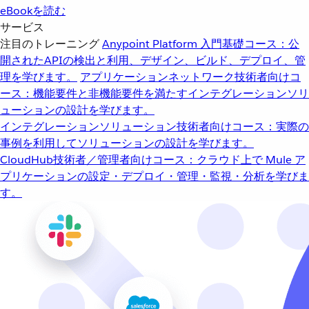
eBookを読む
サービス
注目のトレーニング
Anypoint Platform 入門
基礎コース：公
開されたAPIの検出と利用、デザイン、ビルド、デプロイ、管
理を学びます。
アプリケーションネットワーク
技術者向けコ
ース：機能要件と非機能要件を満たすインテグレーションソリ
ューションの設計を学びます。
インテグレーションソリューション
技術者向けコース：実際の
事例を利用してソリューションの設計を学びます。
CloudHub
技術者／管理者向けコース：クラウド上で Mule ア
プリケーションの設定・デプロイ・管理・監視・分析を学びま
す。