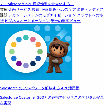
て、Microsoft への投資効果を最大化する。
業種
金融サービス
製造
小売
保険
ヘルスケア
通信・メディア
課題
レガシーシステムのモダナイゼーション
クラウドへの移
行
ビジネスオートメーション
単一の顧客ビュー
Salesforce のフルパワーを解放する API 活用術
Salesforce Customer 360との連携でビジネスのデジタル変革
を実現