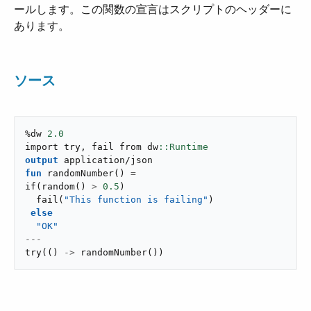
ールします。この関数の宣言はスクリプトのヘッダーに
あります。
ソース
%dw 
2.0
import try
,
 fail from dw
output
application/json
fun
randomNumber
(
)
=
if
(
random
(
)
>
0.5
)
fail
(
"This function is failing"
)
else
"OK"
---
try
(
(
)
->
randomNumber
(
)
)