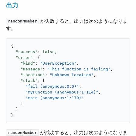
出力
​ が失敗すると、出力は次のようになりま
randomNumber
す。
{

"success"
: 
false
,

"error"
: {

"kind"
: 
"UserException"
,

"message"
: 
"This function is failing"
,

"location"
: 
"Unknown location"
,

"stack"
: [

"fail (anonymous:0:0)"
,

"myFunction (anonymous:1:114)"
,

"main (anonymous:1:179)"
    ]

  }

}
​ が成功すると、出力は次のようになりま
randomNumber