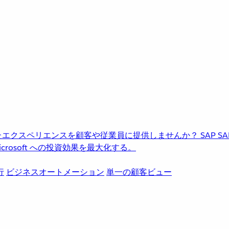
進化したエクスペリエンスを顧客や従業員に提供しませんか？
SAP
S
rosoft への投資効果を最大化する。
行
ビジネスオートメーション
単一の顧客ビュー