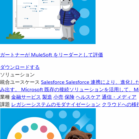
ガートナーが MuleSoft をリーダーとして評価
ダウンロードする
ソリューション
統合ユースケース
Salesforce
Salesforce 連携により、
み出す。
Microsoft
既存の接続ソリューションを活用して、Mic
業種
金融サービス
製造
小売
保険
ヘルスケア
通信・メディア
課題
レガシーシステムのモダナイゼーション
クラウドへの移