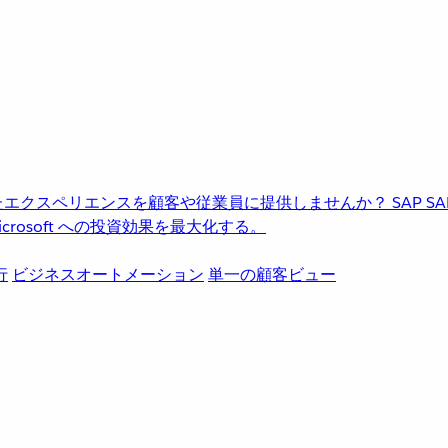
進化したエクスペリエンスを顧客や従業員に提供しませんか？
SAP
S
rosoft への投資効果を最大化する。
行
ビジネスオートメーション
単一の顧客ビュー