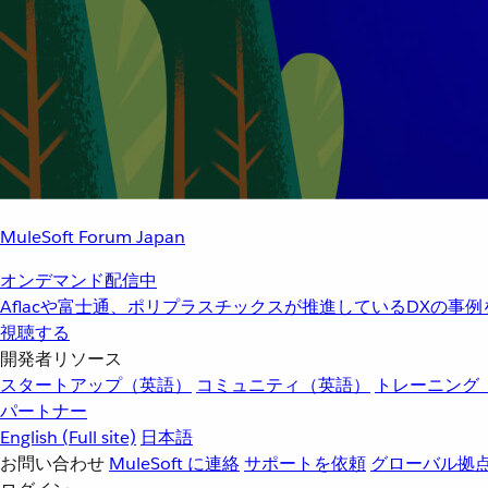
MuleSoft Forum Japan
オンデマンド配信中
Aflacや富士通、ポリプラスチックスが推進しているDXの事
視聴する
開発者リソース
スタートアップ（英語）
コミュニティ（英語）
トレーニング
パートナー
English
(Full site)
日本語
お問い合わせ
MuleSoft に連絡
サポートを依頼
グローバル拠