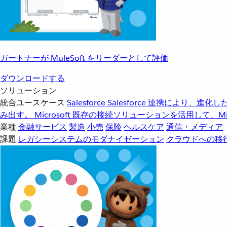
ガートナーが MuleSoft をリーダーとして評価
ダウンロードする
ソリューション
統合ユースケース
Salesforce
Salesforce 連携により、
み出す。
Microsoft
既存の接続ソリューションを活用して、Mic
業種
金融サービス
製造
小売
保険
ヘルスケア
通信・メディア
課題
レガシーシステムのモダナイゼーション
クラウドへの移