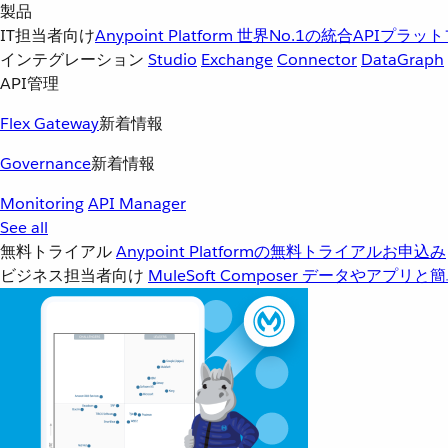
製品
IT担当者向け
Anypoint Platform
世界No.1の統合APIプラッ
インテグレーション
Studio
Exchange
Connector
DataGraph
API管理
Flex Gateway
新着情報
Governance
新着情報
Monitoring
API Manager
See all
無料トライアル
Anypoint Platformの無料トライアルお申込み
ビジネス担当者向け
MuleSoft Composer
データやアプリと簡