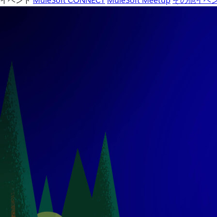
イベント
MuleSoft CONNECT
MuleSoft Meetup
その他イベ