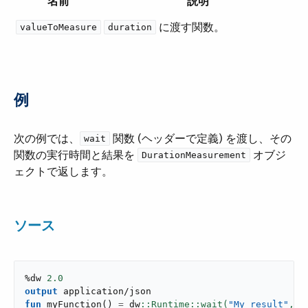
名前
説明
​ に渡す関数。
valueToMeasure
duration
例
次の例では、​
​ 関数 (ヘッダーで定義) を渡し、その
wait
関数の実行時間と結果を ​
​ オブジ
DurationMeasurement
ェクトで返します。
ソース
%dw 
2.0
output
application/json
fun
myFunction
(
)
=
 dw
::Runtime::wait(
"My result"
,
10