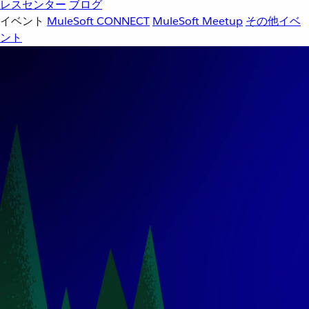
レスセンター
ブログ
イベント
MuleSoft CONNECT
MuleSoft Meetup
その他イベ
ント