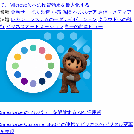
て、Microsoft への投資効果を最大化する。
業種
金融サービス
製造
小売
保険
ヘルスケア
通信・メディア
課題
レガシーシステムのモダナイゼーション
クラウドへの移
行
ビジネスオートメーション
単一の顧客ビュー
Salesforce のフルパワーを解放する API 活用術
Salesforce Customer 360との連携でビジネスのデジタル変革
を実現