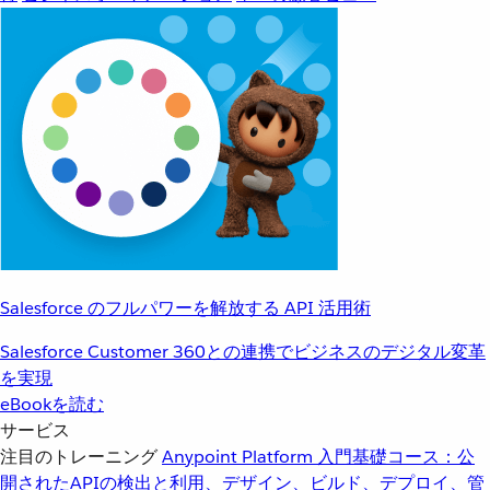
Salesforce のフルパワーを解放する API 活用術
Salesforce Customer 360との連携でビジネスのデジタル変革
を実現
eBookを読む
サービス
注目のトレーニング
Anypoint Platform 入門
基礎コース：公
開されたAPIの検出と利用、デザイン、ビルド、デプロイ、管