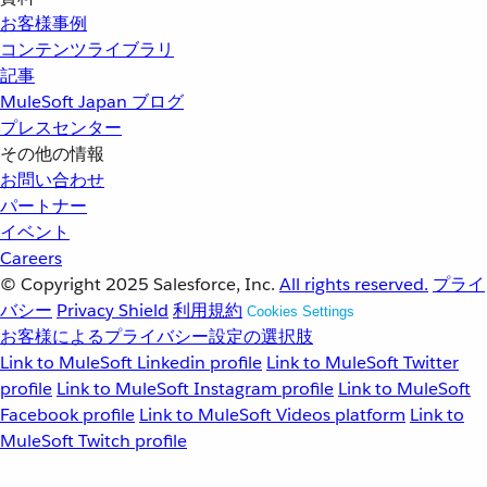
お客様事例
コンテンツライブラリ
記事
MuleSoft Japan ブログ
プレスセンター
その他の情報
お問い合わせ
パートナー
イベント
Careers
© Copyright 2025
Salesforce, Inc.
All rights reserved.
プライ
バシー
Privacy Shield
利用規約
Cookies Settings
お客様によるプライバシー設定の選択肢
Link to MuleSoft Linkedin profile
Link to MuleSoft Twitter
profile
Link to MuleSoft Instagram profile
Link to MuleSoft
Facebook profile
Link to MuleSoft Videos platform
Link to
MuleSoft Twitch profile