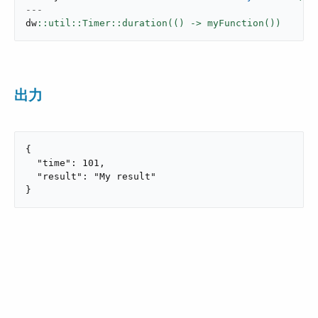
---
dw
::util::Timer::duration(() -> myFunction())
出力
{

  "time": 101,

  "result": "My result"

}