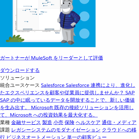
ガートナーが MuleSoft をリーダーとして評価
ダウンロードする
ソリューション
統合ユースケース
Salesforce
Salesforce 連携により、進化し
たエクスペリエンスを顧客や従業員に提供しませんか？
SAP
SAP の中に眠っているデータを開放することで、新しい価値
を生み出す。
Microsoft
既存の接続ソリューションを活用し
て、Microsoft への投資効果を最大化する。
業種
金融サービス
製造
小売
保険
ヘルスケア
通信・メディア
課題
レガシーシステムのモダナイゼーション
クラウドへの移
行
ビジネスオートメーション
単一の顧客ビュー