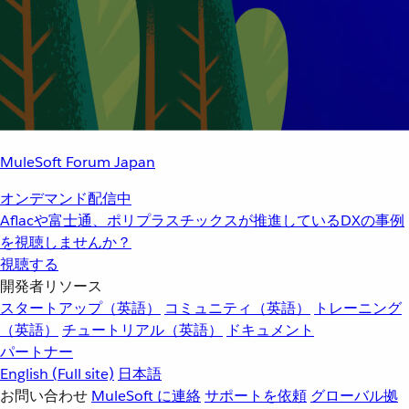
MuleSoft Forum Japan
オンデマンド配信中
Aflacや富士通、ポリプラスチックスが推進しているDXの事例
を視聴しませんか？
視聴する
開発者リソース
スタートアップ（英語）
コミュニティ（英語）
トレーニング
（英語）
チュートリアル（英語）
ドキュメント
パートナー
English
(Full site)
日本語
お問い合わせ
MuleSoft に連絡
サポートを依頼
グローバル拠