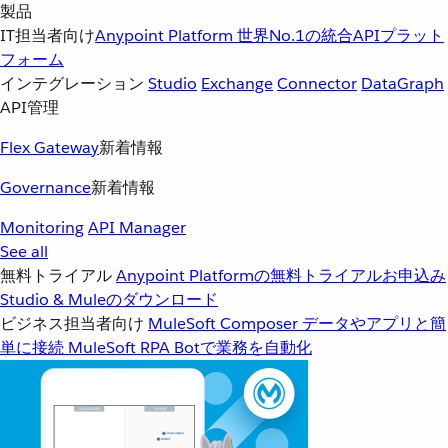
製品
IT担当者向け
Anypoint Platform
世界No.1の統合APIプラット
フォーム
インテグレーション
Studio
Exchange
Connector
DataGraph
API管理
Flex Gateway
新着情報
Governance
新着情報
Monitoring
API Manager
See all
無料トライアル
Anypoint Platformの無料トライアルお申込み
Studio & Muleのダウンロード
ビジネス担当者向け
MuleSoft Composer
データやアプリと簡
単に接続
MuleSoft RPA
Botで業務を自動化