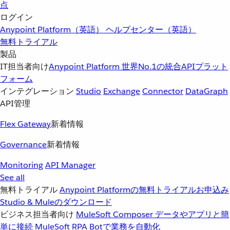
点
ログイン
Anypoint Platform（英語）
ヘルプセンター（英語）
無料トライアル
製品
IT担当者向け
Anypoint Platform
世界No.1の統合APIプラット
フォーム
インテグレーション
Studio
Exchange
Connector
DataGraph
API管理
Flex Gateway
新着情報
Governance
新着情報
Monitoring
API Manager
See all
無料トライアル
Anypoint Platformの無料トライアルお申込み
Studio & Muleのダウンロード
ビジネス担当者向け
MuleSoft Composer
データやアプリと簡
単に接続
MuleSoft RPA
Botで業務を自動化