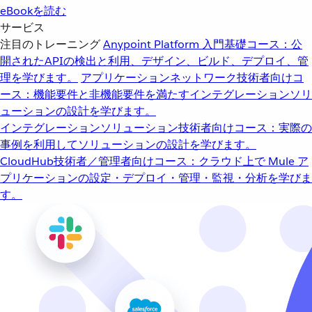
eBookを読む
サービス
注目のトレーニング
Anypoint Platform 入門
基礎コース：公
開されたAPIの検出と利用、デザイン、ビルド、デプロイ、管
理を学びます。
アプリケーションネットワーク
技術者向けコ
ース：機能要件と非機能要件を満たすインテグレーションソリ
ューションの設計を学びます。
インテグレーションソリューション
技術者向けコース：実際の
事例を利用してソリューションの設計を学びます。
CloudHub
技術者／管理者向けコース：クラウド上で Mule ア
プリケーションの設定・デプロイ・管理・監視・分析を学びま
す。