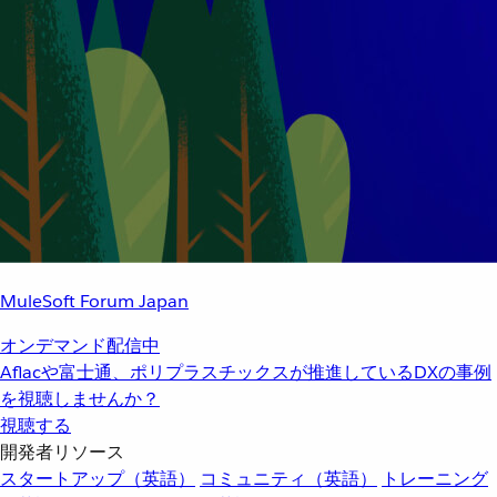
MuleSoft Forum Japan
オンデマンド配信中
Aflacや富士通、ポリプラスチックスが推進しているDXの事例
を視聴しませんか？
視聴する
開発者リソース
スタートアップ（英語）
コミュニティ（英語）
トレーニング